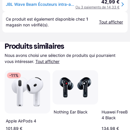
42,99 €
JBL Wave Beam Écouteurs intra-auriculaires sans fil, Bluetooth Stereo noir Suppression du bruit du microphone boîtier de charge, affichage de la charge de la
Ou 3 paiements de 14,33 €
Ce produit est également disponible chez 
1
Tout afficher
magasin
 non vérifié(s).
Produits similaires
Nous avons choisi une sélection de produits qui pourraient 
vous intéresser.
Tout afficher
-11%
Nothing Ear Black
Huawei FreeBu
4 Black
Apple AirPods 4
101,89 €
134,98 €