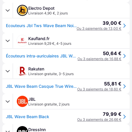
Electro Depot
Livraison 4,90 €
,
2 jours
39,00 €
Ecouteurs Jbl Tws Wave Beam Noirs
Ou 3 paiements de 13,00 €
Kaufland.fr
Livraison 9,29 €
,
4-5 jours
50,64 €
Écouteurs intra-auriculaires JBL Wave Beam Noir - Bluetooth
Ou 3 paiements de 16,88 €
Rakuten
Livraison gratuite
,
3-5 jours
55,81 €
JBL Wave Beam Casque True Wireless Stereo (TWS) Ecouteurs Appels/Musique/Sport/Au quotidien Bluetooth Noir
Ou 3 paiements de 18,60 €
JBL
Livraison gratuite
,
2 jours
79,99 €
JBL Wave Beam Black
Ou 3 paiements de 26,66 €
DressInn