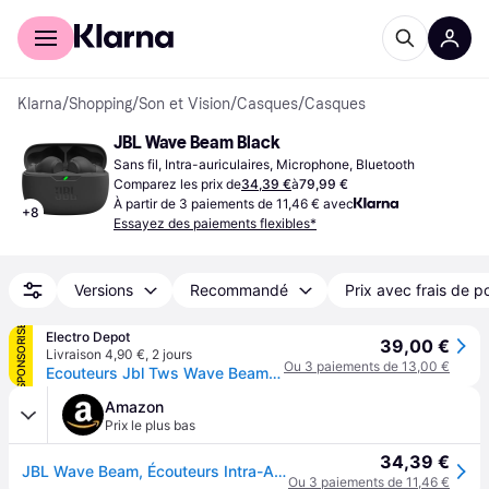
Acheter avec Klarna
Espace entreprises
Klarna
/
Shopping
/
Son et Vision
/
Casques
/
Casques
JBL Wave Beam Black
Sans fil, Intra-auriculaires, Microphone, Bluetooth
Comparez les prix de
34,39 €
à
79,99 €
À partir de 3 paiements de 11,46 € avec
+
8
Essayez des paiements flexibles*
Versions
Recommandé
Prix avec frais de p
SPONSORISÉ
Electro Depot
39,00 €
Livraison 4,90 €
,
2 jours
Ou 3 paiements de 13,00 €
Ecouteurs Jbl Tws Wave Beam Noirs
Amazon
Prix le plus bas
34,39 €
JBL Wave Beam, Écouteurs Intra-Auriculaires sans Fil, Résistance à l'Eau IP54 et IPX2, Appels Mains Libres et Batterie à Autonomie de 32 heures, en Noir
Ou 3 paiements de 11,46 €