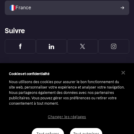
l’acheteur Klarna
France
Suivre
Cookies et confidentialité
Nous utilisons des cookies pour assurer le bon fonctionnement du
site web, personnaliser votre expérience et analyser votre navigation.
Nous partageons également des données avec nos partenaires
publicitaires. Vous pouvez gérer vos préférences ou retirer votre
consentement à tout moment.
Changer les réglages
Copyright © 2005-2026 Klarna Bank AB (publ). Headquarters: Stockholm, Sweden. All
rights reserved. Klarna Bank AB (publ). Sveavägen 46, 111 34 Stockholm. Organization
number: 556737-0431