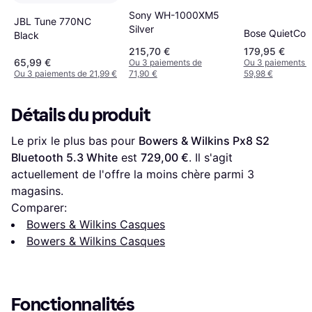
Sony WH-1000XM5
JBL Tune 770NC
Silver
Bose QuietCom
Black
215,70 €
179,95 €
65,99 €
Ou 3 paiements de
Ou 3 paiements 
Ou 3 paiements de 21,99 €
71,90 €
59,98 €
Détails du produit
Le prix le plus bas pour 
Bowers & Wilkins Px8 S2 
Bluetooth 5.3 White
 est 
729,00 €
. Il s'agit 
actuellement de l'offre la moins chère parmi 
3
magasins.
Comparer:
Bowers & Wilkins Casques
Bowers & Wilkins Casques
Fonctionnalités