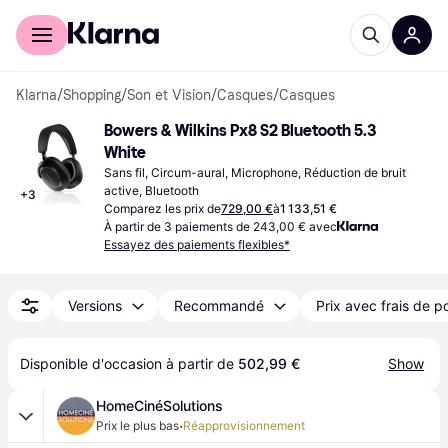
Acheter avec Klarna
Espace entreprises
Klarna
/
Shopping
/
Son et Vision
/
Casques
/
Casques
Bowers & Wilkins Px8 S2 Bluetooth 5.3 
White
Sans fil, Circum-aural, Microphone, Réduction de bruit 
active, Bluetooth
+
3
Comparez les prix de
729,00 €
à
1 133,51 €
À partir de 3 paiements de 243,00 € avec
Essayez des paiements flexibles*
Versions
Recommandé
Prix avec frais de p
Disponible d'occasion à partir de 
502,99 €
Show
HomeCinéSolutions
·
Prix le plus bas
Réapprovisionnement