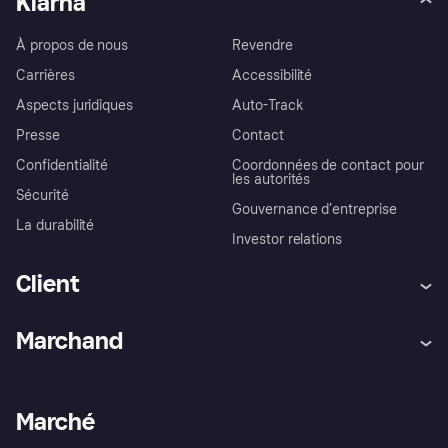
Klarna
À propos de nous
Revendre
Carrières
Accessibilité
Aspects juridiques
Auto-Track
Presse
Contact
Confidentialité
Coordonnées de contact pour
les autorités
Sécurité
Gouvernance d’entreprise
La durabilité
Investor relations
Client
Aide
Réclamations
Marchand
Login
Protection contre la fraude
Support Marchand
Portail développeurs
L'appli shopping de Klarna
Paramètres de confidentialité
Portail Marchand
Statut opérationnel
Marché
Explorez les magasins
Votre droit de rétractation
Vendre avec Klarna
Plateformes et partenaires
Politique de protection de