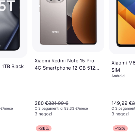
Xiaomi Redmi Note 15 Pro
Xiaomi M
 1TB Black
4G Smartphone 12 GB 512
SIM
GB Titanium Dual-SIM
Android
280 €
321,99 €
149,99 €
2
3 €/mese
O 3 pagamenti di 93,33 €/mese
O 3 pagament
3 negozi
3 negozi
-36%
-13%