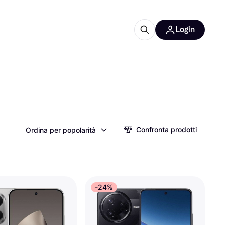
Login
Approfondimenti
ure per ufficio
re
Cos'è Klarna?
Confronta prodotti
Ordina per popolarità
categorie
-24%