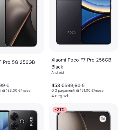
Xiaomi Poco F7 Pro 256GB
T Pro 5G 256GB
Black
Android
99 €
453 €
599,90 €
i di 183,00 €/mese
O 3 pagamenti di 151,00 €/mese
4 negozi
-21%