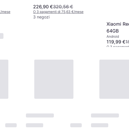
226,90 €
320,56 €
€/mese
O 3 pagamenti di 75,63 €/mese
3 negozi
Xiaomi R
64GB
Android
119,99 €
1
O 3 pagament
1 negozio