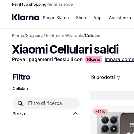
Per il tuo shopping
Per le aziende
Scopri Klarna
Shop
App
Assistenza
Klarna
/
Shopping
/
Telefoni & Wearable
/
Cellulari
Opzioni di pagame
Negozi
Xiaomi Cellulari saldi
Opzioni di pagamen
Booking.c
Paga ora
Unieuro
Paga in 3 rate
Media Wor
Prova i pagamenti flessibili con
Impara com
Paga dopo 30 giorni
eBay
Finanziamento
Zalando
Filtro
19 prodotti
Cellulari
Elenco negozi
-11%
Prezzo