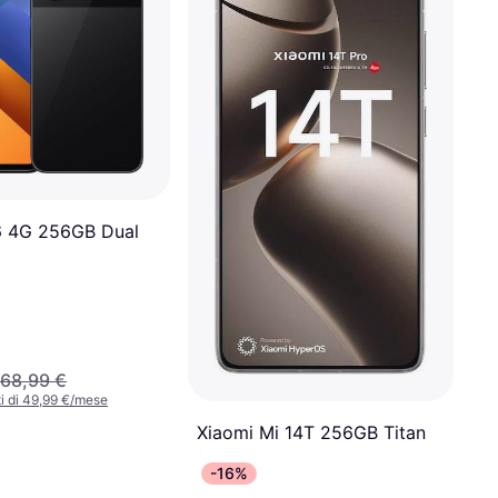
6 4G 256GB Dual
68,99 €
i di 49,99 €/mese
Xiaomi Mi 14T 256GB Titan
Gray
-16%
Android