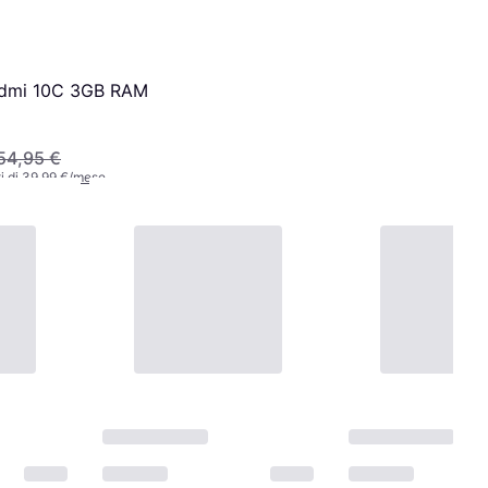
edmi 10C 3GB RAM
54,95 €
i di 39,99 €/mese