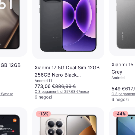
Xiaomi 15
2GB 12GB
Xiaomi 17 5G Dual Sim 12GB
Grey
256GB Nero Black
Android
Android 11
Smartphone
773,06 €
886,99 €
549 €
617,
O 3 pagamenti di 257,68 €/mese
0 €/mese
O 3 pagament
6 negozi
6 negozi
-13%
-44%