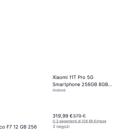
449,99 €
568,29 €
O 3 pagamenti di 149,99 €/mese
3 negozi
Xiaomi 11T Pro 5G
Smartphone 256GB 8GB
Android
RAM Dual Sim
319,99 €
379 €
O 3 pagamenti di 106,66 €/mese
3 negozi
co F7 12 GB 256