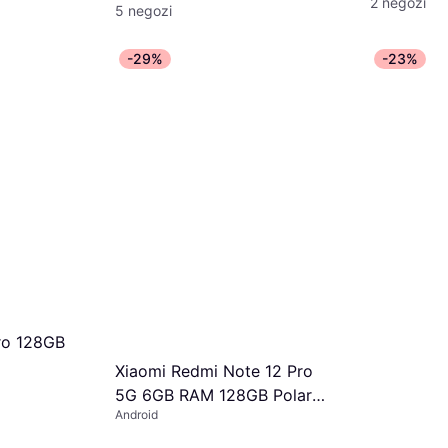
2 negozi
5 negozi
-29%
-23%
ro 128GB
Xiaomi Redmi Note 12 Pro
5G 6GB RAM 128GB Polar
Android
White