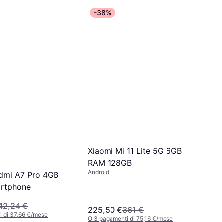
,90 €
-38%
i di 130,00 €/mese
Xiaomi Mi 11 Lite 5G 6GB
RAM 128GB
Android
dmi A7 Pro 4GB
rtphone
42,24 €
225,50 €
361 €
 di 37,66 €/mese
O 3 pagamenti di 75,16 €/mese