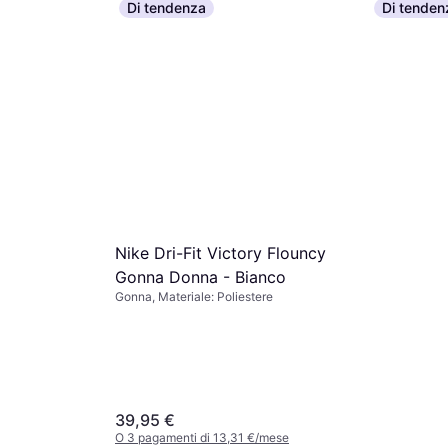
Di tendenza
Di tenden
a Slim Fit
tere
€/mese
Nike Dri-Fit Victory Flouncy
Gonna Donna - Bianco
Gonna, Materiale: Poliestere
39,95 €
O 3 pagamenti di 13,31 €/mese