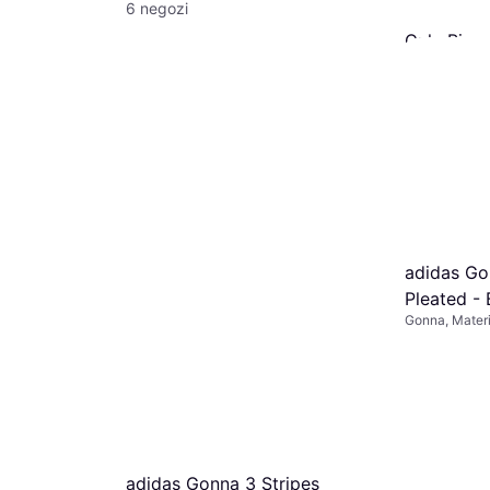
6 negozi
Only Bianc
Blue/Medi
Gonna, Gonna 
Cotone, Tasc
23,98 €
 Sunny -
O 3 pagamenti
6 negozi
€/mese
adidas Go
Pleated -
Gonna, Materi
adidas Gonna 3 Stripes