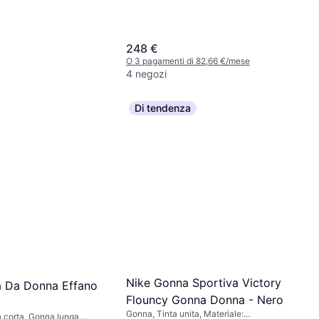
248 €
O 3 pagamenti di 82,66 €/mese
4 negozi
Di tendenza
a Gonna VMLiza
ino - Blu Denim
ale: Poliestere
 di 5,99 €/mese
Nike Gonna Sportiva Victory
a Da Donna Effano
Flouncy Gonna Donna - Nero
Gonna, Tinta unita, Materiale:
corta, Gonna lunga,