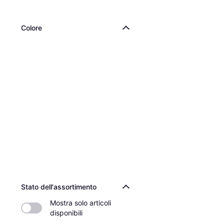
Colore
Guess Gonna Matit
- Blu Scuro
Gonna, Materiale: Polies
38,16 €
O 3 pagamenti di 12,72 
4 negozi
Stato dell'assortimento
Mostra solo articoli 
disponibili