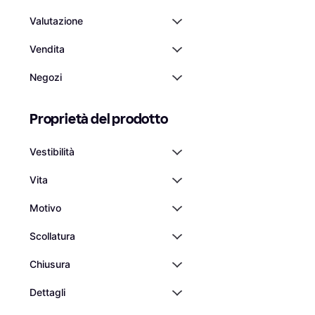
Valutazione
Vendita
Negozi
Pepe Jeans Gonna
Nero
Gonna, Tinta unita
Proprietà del prodotto
50,49 €
O 3 pagamenti di 16,83 
6 negozi
Vestibilità
Vita
Motivo
Scollatura
Chiusura
Dettagli