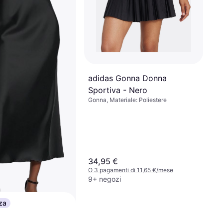
adidas Gonna Donna
Sportiva - Nero
Gonna, Materiale: Poliestere
34,95 €
O 3 pagamenti di 11,65 €/mese
9+ negozi
za