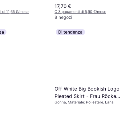
17,70 €
 di 11,65 €/mese
O 3 pagamenti di 5,90 €/mese
8 negozi
za
Di tendenza
Off-White Big Bookish Logo
Pleated Skirt - Frau Röcke
Gonna, Materiale: Poliestere, Lana
Black