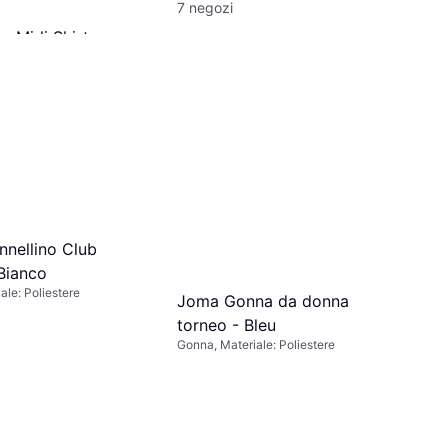
7 negozi
a Midi Skirt -
um Blue Denim
di jeans, Materiale:
he
 di 7,99 €/mese
nnellino Club
 Bianco
ale: Poliestere
Joma Gonna da donna
torneo - Bleu
Gonna, Materiale: Poliestere