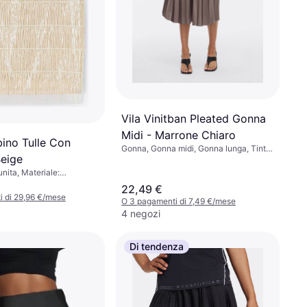
Vila Vinitban Pleated Gonna
Midi - Marrone Chiaro
ino Tulle Con
Gonna, Gonna midi, Gonna lunga, Tinta
Beige
unita, Materiale: Gore-Tex, Poliestere,
Elastico
nita, Materiale:
lle
22,49 €
 di 29,96 €/mese
O 3 pagamenti di 7,49 €/mese
4 negozi
Di tendenza