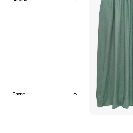
Gonne
Only Onlvenedig L
Skirt - Giada