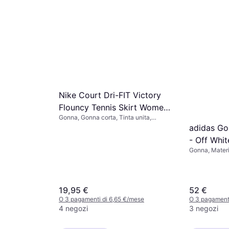
O 3 pagamenti di 14,02 €/mese
a unita,
9 negozi
Shein Wom
/mese
Silk Textu
Gonna, Gonna 
Materiale: Pol
11,98 €
O 3 pagamenti
1 negozio
Nike Court Dri-FIT Victory
Flouncy Tennis Skirt Women
Gonna, Gonna corta, Tinta unita,
- White/Black
Materiale: Poliestere,
adidas Go
Elastane/Lycra/Spandex, Elastico
- Off Whit
Gonna, Materi
19,95 €
52 €
O 3 pagamenti di 6,65 €/mese
O 3 pagamenti
4 negozi
3 negozi