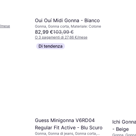
Oui Ouí Midi Gonna - Bianco
€/mese
Gonna, Gonna corta, Materiale: Cotone
82,99 €
103,99 €
O 3 pagamenti di 27,66 €/mese
2 negozi
Di tendenza
Vero Mod
Pantalonc
Gonna, Materi
17,99 €
O 3 pagamenti
4 negozi
Guess Minigonna V6RD04
Ichi Gonn
Regular Fit Active - Blu Scuro
- Beige
Gonna, Gonna di jeans, Gonna corta,
Gonna, Gonna 