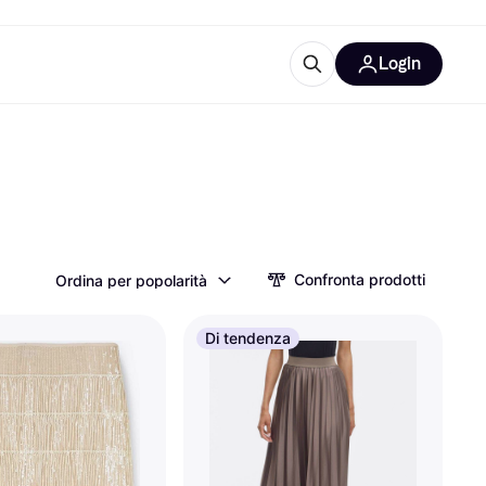
Login
Approfondimenti
ure per ufficio
re
Cos'è Klarna?
Confronta prodotti
Ordina per popolarità
categorie
Di tendenza