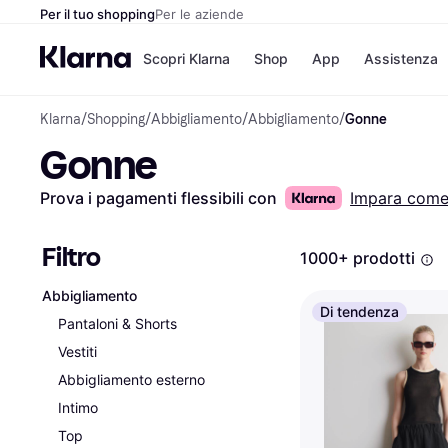
Per il tuo shopping
Per le aziende
Scopri Klarna
Shop
App
Assistenza
Klarna
/
Shopping
/
Abbigliamento
/
Abbigliamento
/
Gonne
Opzioni di pagame
Negozi
Gonne
Opzioni di pagamen
Booking.c
Paga ora
Unieuro
Paga in 3 rate
Media Wor
Prova i pagamenti flessibili con
Impara com
Paga dopo 30 giorni
eBay
Finanziamento
Zalando
Filtro
1000+ prodotti
Abbigliamento
Elenco negozi
Di tendenza
Pantaloni & Shorts
Vestiti
Abbigliamento esterno
Intimo
Top