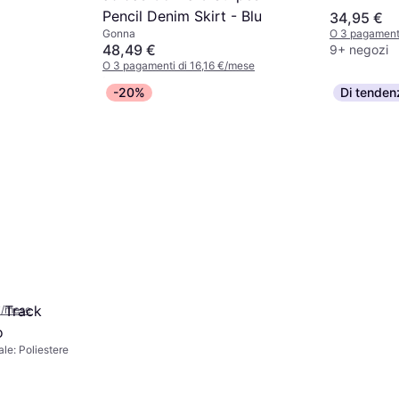
Pencil Denim Skirt - Blu
34,95 €
O 3 pagamenti
Gonna
48,49 €
9+ negozi
O 3 pagamenti di 16,16 €/mese
5 negozi
-20%
Di tenden
tita Slim
na midi,
ino, Pois,
riale: Tulle,
 Track
€/mese
rato, Alta
o
le: Poliestere