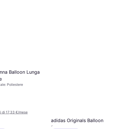
en's Elastic Satin
re Midi Skirt
midi, Tinta unita,
iestere
 di 3,99 €/mese
nna Balloon Lunga
e
ale: Poliestere
 di 17,33 €/mese
adidas Originals Balloon
Short Skirt Gonna Corta