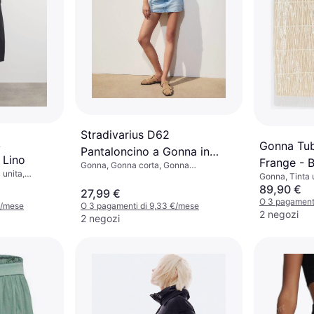
Stradivarius D62
A
Gonna Tub
Pantaloncino a Gonna in
 Lino
Frange - 
Gonna, Gonna corta, Gonna
Denim - Blu
 unita,
pantaloncino, Tinta unita, Materiale:
Gonna, Tinta u
Denim
Poliestere, Tu
89,90 €
27,99 €
O 3 pagamenti
€/mese
O 3 pagamenti di 9,33 €/mese
2 negozi
2 negozi