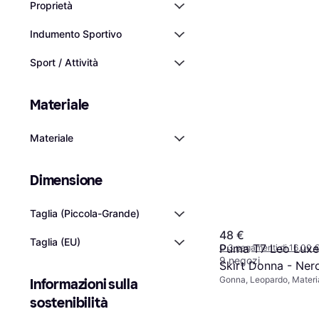
Proprietà
Indumento Sportivo
Sport / Attività
Materiale
Materiale
Dimensione
Desigual Gonna Ma
Fit - Rosso
Taglia (Piccola-Grande)
Gonna, Gonna corta, Gon
Gonna lunga, Gonna a tub
48 €
Taglia (EU)
Floreale, Tinta unita, Mate
Puma T7 Leo Luxe
O 3 pagamenti di 16,00 
Poliestere, Elastico, Fode
9 negozi
Skirt Donna - Ner
comodità
Gonna, Leopardo, Materia
Informazioni sulla 
sostenibilità