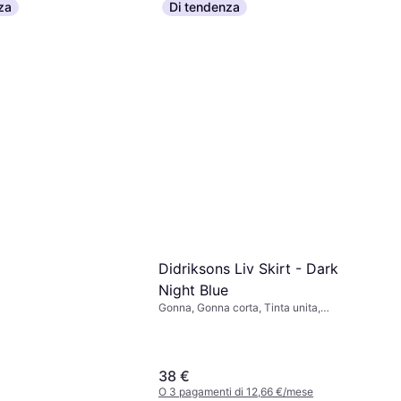
za
Di tendenza
Gonna, Gonna corta, Materiale:
Logo - Nero
Poliestere
34 €
O 3 pagamenti di 11,33 €/mese
4 negozi
Didriksons Liv Skirt - Dark
Night Blue
Gonna, Gonna corta, Tinta unita,
Materiale: Poliestere, Tasche, Riflettori,
Idrorepellente
38 €
O 3 pagamenti di 12,66 €/mese