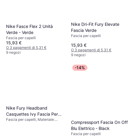
Nike Dri-Fit Fury Elevate
Nike Fasce Flex 2 Unità
Fascia Verde
Verde - Verde
Fascia per capelli
Fascia per capelli
15,93 €
15,93 €
O 3 pagamenti di 5,31 €
O 3 pagamenti di 5,31 €
9 negozi
9 negozi
-14%
Nike Fury Headband
Casquettes Ivy Fascia Per
Fascia per capelli, Materiale:
Capelli
Compressport Fascia On Off
Poliestere
Blu Elettrico - Black
Fascia per capelli