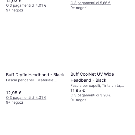
12,03 €
O 3 pagamenti di 5,66 €
O 3 pagamenti di 4,01 €
9+ negozi
9+ negozi
Buff CoolNet UV Wide
Buff Dryflx Headband - Black
Headband - Black
Fascia per capelli, Materiale:
Elastane/Lycra/Spandex,
Fascia per capelli, Tinta unita,
Poliammide, Poliestere, Elastico,
11,95 €
Materiale: Poliestere,
12,95 €
Riflettori
Elastane/Lycra/Spandex, Riflettori,
O 3 pagamenti di 3,98 €
O 3 pagamenti di 4,31 €
Protezione UV, Elastico
9+ negozi
9+ negozi