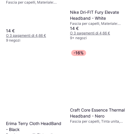
Fascia per capelli, Materiale:
Poliestere
Nike Dri-FIT Fury Elevate
Headband - White
Fascia per capelli, Materiale:
14 €
Poliestere
14 €
O 3 pagamenti di 4,66 €
O 3 pagamenti di 4,66 €
9+ negozi
9 negozi
-16%
Craft Core Essence Thermal
Headband - Nero
Fascia per capelli, Tinta unita,
Erima Terry Cloth HeadBand
Materiale: Poliestere,
- Black
Elastane/Lycra/Spandex, Elastico,