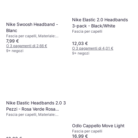
Nike Elastic 2.0 Headbands
Nike Swoosh Headband -
3-pack - Black/White
Blanc
Fascia per capelli
Fascia per capelli, Materiale:
7,99 €
Cotone, Poliestere, Nylon, Gomma
12,03 €
O 3 pagamenti di 2,66 €
O 3 pagamenti di 4,01 €
9+ negozi
9+ negozi
Nike Elastic Headbands 2.0 3
Pezzi - Rosa Verde Rosa
Fascia per capelli, Materiale:
Prisma
Poliestere, Silicone
Odlo Cappello Move Light
Fascia per capelli
16,99 €