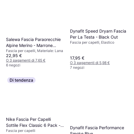
Dynafit Speed Dryarn Fascia
Per La Testa - Black Out
Salewa Fascia Paraorecchie
Fascia per capelli, Elastico
Alpine Merino - Marrone
Fascia per capelli, Materiale: Lana
Chiaro
22,95 €
17,95 €
O 3 pagamenti di 7,65 €
O 3 pagamenti di 5,98 €
6 negozi
7 negozi
Di tendenza
Nike Fascia Per Capelli
Sottile Flex Classic 6 Pack -
Dynafit Fascia Performance
Fascia per capelli
Blu
Smoke Blue