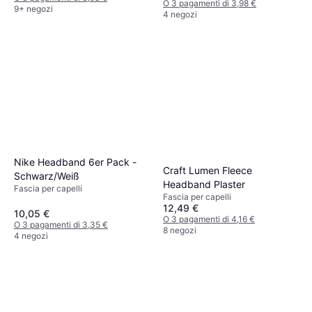
O 3 pagamenti di 3,98 €
Poliestere, Silicone, Traspirante,
9+ negozi
4 negozi
Senza Cuciture, Elastico,
Protezione UV
Nike Headband 6er Pack -
Craft Lumen Fleece
Schwarz/Weiß
Headband Plaster
Fascia per capelli
Fascia per capelli
12,49 €
10,05 €
O 3 pagamenti di 4,16 €
O 3 pagamenti di 3,35 €
8 negozi
4 negozi