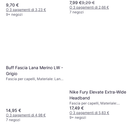
7,99 €
9,29 €
9,70 €
O 3 pagamenti di 2,66 €
O 3 pagamenti di 3,23 €
7 negozi
9+ negozi
Buff Fascia Lana Merino LW -
Grigio
Fascia per capelli, Materiale: Lana,
Lana merino
Nike Fury Elevate Extra-Wide
Headband
Fascia per capelli, Materiale:
17,49 €
Poliestere
14,95 €
O 3 pagamenti di 5,83 €
O 3 pagamenti di 4,98 €
9+ negozi
7 negozi