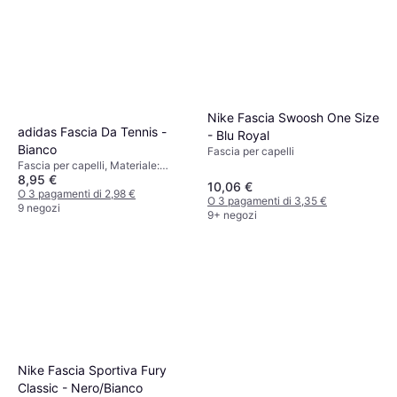
Nike Fascia Swoosh One Size
adidas Fascia Da Tennis -
- Blu Royal
Bianco
Fascia per capelli
Fascia per capelli, Materiale:
8,95 €
Elastane/Lycra/Spandex,
10,06 €
Poliestere
O 3 pagamenti di 2,98 €
O 3 pagamenti di 3,35 €
9 negozi
9+ negozi
Nike Fascia Sportiva Fury
Classic - Nero/Bianco