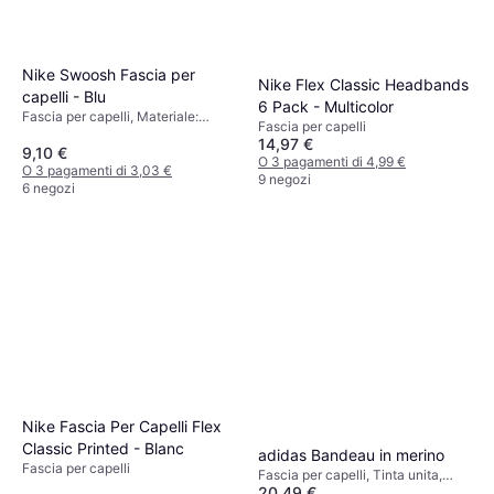
Nike Swoosh Fascia per
Nike Flex Classic Headbands
capelli - Blu
6 Pack - Multicolor
Fascia per capelli, Materiale:
Fascia per capelli
Poliestere, Cotone, Nylon
14,97 €
9,10 €
O 3 pagamenti di 4,99 €
O 3 pagamenti di 3,03 €
9 negozi
6 negozi
Nike Fascia Per Capelli Flex
Classic Printed - Blanc
adidas Bandeau in merino
Fascia per capelli
Fascia per capelli, Tinta unita,
20,49 €
Materiale: Lana merino, Lana,