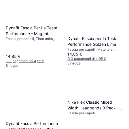
Dynafit Fascia Per La Testa
Performance - Magenta
Dynafit Fascia per la Testa
Fascia per capelli, Tinta unita,
Materiale: Poliestere, Traspirante,
Performance Golden Lime
Antivento
Fascia per capelli, Materiale:
14,85 €
Poliestere, Antivento, Traspirante,
14,85 €
Elastico
O 3 pagamenti di 4,95 €
O 3 pagamenti di 4,95 €
8 negozi
8 negozi
Nike Flex Classic Mixed
Width Headbands 3 Pack -
Fascia per capelli
Multi/Assorted Colors
Dynafit Fascia Performance