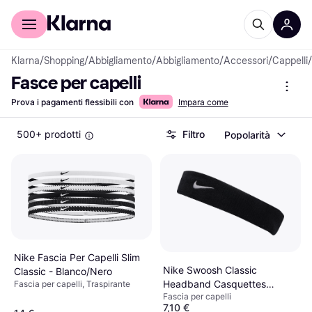
Per il tuo shopping
Per le aziende
Klarna
/
Shopping
/
Abbigliamento
/
Abbigliamento
/
Accessori
/
Cappelli
/
Fasce per capelli
Prova i pagamenti flessibili con
Impara come
500+ prodotti
Filtro
Popolarità
Nike Fascia Per Capelli Slim
Nike Swoosh Classic
Classic - Blanco/Nero
Headband Casquettes
Fascia per capelli, Traspirante
Fascia per capelli
Bandeaux - Noir
7,10 €