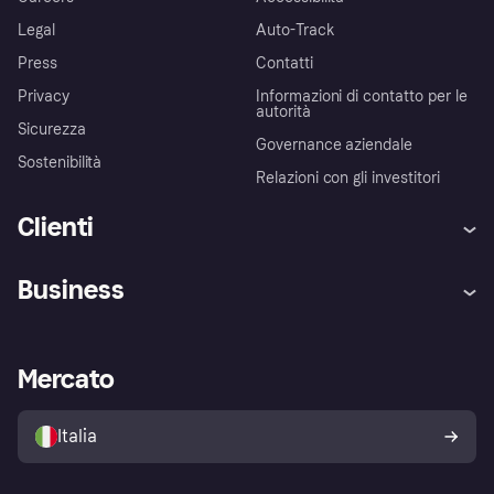
Legal
Auto-Track
Press
Contatti
Privacy
Informazioni di contatto per le
autorità
Sicurezza
Governance aziendale
Sostenibilità
Relazioni con gli investitori
Clienti
Assistenza
Arbitro bancario
Business
Login
Promessa di protezione contro
le frodi
Supporto aziende
Portale per sviluppatori
La Klarna app
Impostazioni sulla privacy
Accesso aziende
Stato operativo
Mercato
Esplora i negozi
Il tuo diritto di recesso
Vendi con Klarna
Piattaforme e partner
Politica di protezione
dell'acquirente Klarna
Italia