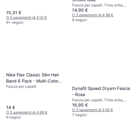
Fascia per capelli, Tinta unita,
14,95 €
Materiale: Poliestere, Antivento,
15,31 €
Traspirante, Elastico
O 3 pagamenti di 4,98 €
O 3 pagamenti di 5,10 €
9 negozi
9+ negozi
Nike Flex Classic Slim Hair
Band 6 Pack - Multi-Color
Fascia per capelli
Assorted
Dynafit Speed Dryarn Fascia
- Rosa
Fascia per capelli, Tinta unita,
16,95 €
Elastico, Antiscivolo, Traspirante
14 €
O 3 pagamenti di 5,65 €
O 3 pagamenti di 4,66 €
7 negozi
9 negozi