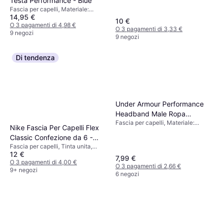
Testa Performance - Blue
Fascia per capelli, Materiale:
14,95 €
Poliestere, Traspirante
10 €
O 3 pagamenti di 4,98 €
O 3 pagamenti di 3,33 €
9 negozi
9 negozi
Di tendenza
Under Armour Performance
Headband Male Ropa
Fascia per capelli, Materiale:
Sombreros Y Gorras - Negro
Nike Fascia Per Capelli Flex
Poliestere, Traspirante
Classic Confezione da 6 -
Fascia per capelli, Tinta unita,
Bianco/Nero
12 €
Materiale: Poliestere,
7,99 €
Elastane/Lycra/Spandex, Plastica,
O 3 pagamenti di 4,00 €
O 3 pagamenti di 2,66 €
Sintetico, Traspirante, Antiscivolo,
9+ negozi
6 negozi
Elastico