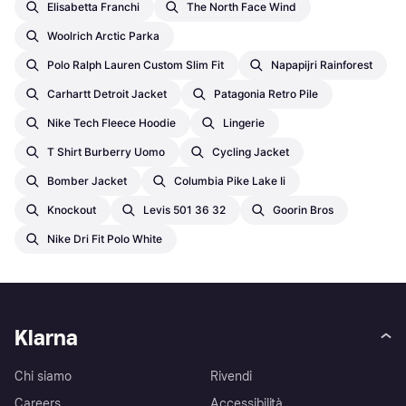
Elisabetta Franchi
The North Face Wind
Woolrich Arctic Parka
Polo Ralph Lauren Custom Slim Fit
Napapijri Rainforest
Carhartt Detroit Jacket
Patagonia Retro Pile
Nike Tech Fleece Hoodie
Lingerie
T Shirt Burberry Uomo
Cycling Jacket
Bomber Jacket
Columbia Pike Lake Ii
Knockout
Levis 501 36 32
Goorin Bros
Nike Dri Fit Polo White
Klarna
Chi siamo
Rivendi
Careers
Accessibilità