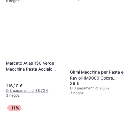
6 negozi
Marcato Atlas 150 Verde
Macchina Pasta Acciaio
Girmi Macchina per Pasta e
Alluminio
Ravioli IM9000 Colore
29 €
Acciaio Inox
116,10 €
O 3 pagamenti di 9,66 €
O 3 pagamenti di 38,70 €
3 negozi
3 negozi
-11%