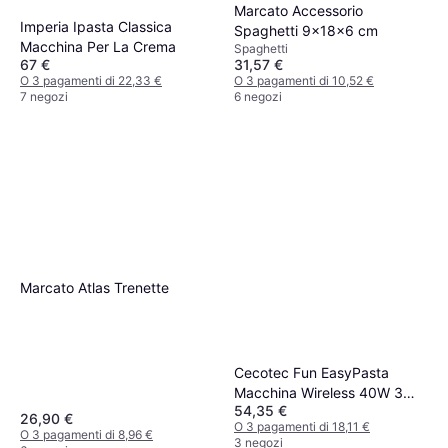
Marcato Accessorio
Imperia Ipasta Classica
Spaghetti 9x18x6 cm
Macchina Per La Crema
Spaghetti
67 €
31,57 €
O 3 pagamenti di 22,33 €
O 3 pagamenti di 10,52 €
7 negozi
6 negozi
Marcato Atlas Trenette
Cecotec Fun EasyPasta
Macchina Wireless 40W 3
54,35 €
Dischi
26,90 €
O 3 pagamenti di 18,11 €
O 3 pagamenti di 8,96 €
3 negozi