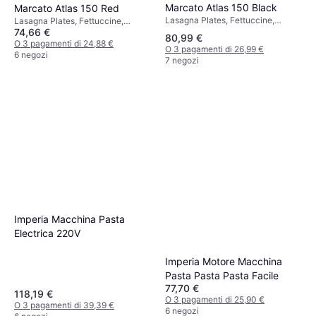
Marcato Atlas 150 Black
Marcato Atlas 150 Red
Lasagna Plates, Fettuccine,
Lasagna Plates, Fettuccine,
Tagliatelle
74,66 €
Tagliatelle
80,99 €
O 3 pagamenti di 24,88 €
O 3 pagamenti di 26,99 €
6 negozi
7 negozi
Imperia Macchina Pasta
Electrica 220V
Imperia Motore Macchina
Pasta Pasta Pasta Facile
77,70 €
118,19 €
O 3 pagamenti di 25,90 €
O 3 pagamenti di 39,39 €
6 negozi