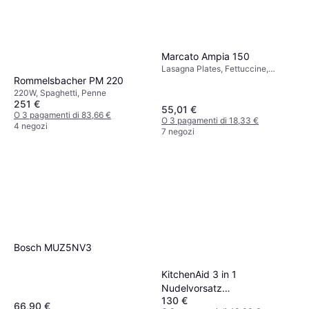
Marcato Ampia 150
Lasagna Plates, Fettuccine,
Tagliatelle
Rommelsbacher PM 220
220W, Spaghetti, Penne
251 €
55,01 €
O 3 pagamenti di 83,66 €
O 3 pagamenti di 18,33 €
4 negozi
7 negozi
Bosch MUZ5NV3
KitchenAid 3 in 1
Nudelvorsatz
130 €
Kunststoffgehäuse
66,90 €