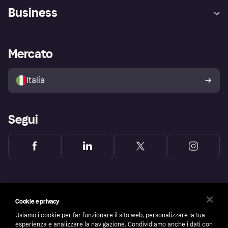
Assistenza
Arbitro bancario
Business
Login
Promessa di protezione contro
le frodi
Supporto aziende
Portale per sviluppatori
La Klarna app
Impostazioni sulla privacy
Accesso aziende
Stato operativo
Mercato
Esplora i negozi
Il tuo diritto di recesso
Vendi con Klarna
Piattaforme e partner
Politica di protezione
dell'acquirente Klarna
Italia
Segui
Cookie e privacy
Usiamo i cookie per far funzionare il sito web, personalizzare la tua
esperienza e analizzare la navigazione. Condividiamo anche i dati con