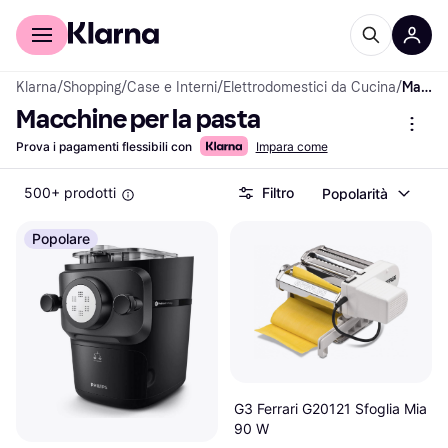
Per il tuo shopping
Per le aziende
Klarna
/
Shopping
/
Case e Interni
/
Elettrodomestici da Cucina
/
Macchine per la pasta
Macchine per la pasta
Prova i pagamenti flessibili con
Impara come
500+ prodotti
Filtro
Popolarità
Popolare
G3 Ferrari G20121 Sfoglia Mia
90 W