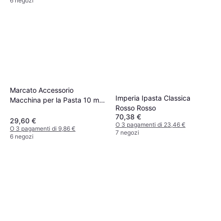
6 negozi
Marcato Accessorio
Imperia Ipasta Classica
Macchina per la Pasta 10 mm
Rosso Rosso
in Acciaio Cromato
70,38 €
29,60 €
O 3 pagamenti di 23,46 €
O 3 pagamenti di 9,86 €
7 negozi
6 negozi