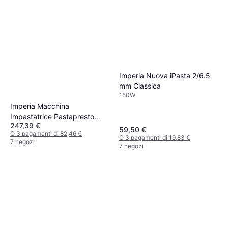
Imperia Nuova iPasta 2/6.5
mm Classica
150W
Imperia Macchina
Impastatrice Pastapresto
247,39 €
Ruvida
59,50 €
O 3 pagamenti di 82,46 €
O 3 pagamenti di 19,83 €
7 negozi
7 negozi