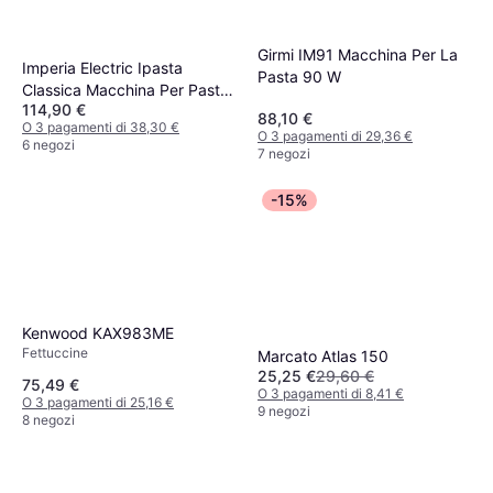
Girmi IM91 Macchina Per La
Imperia Electric Ipasta
Pasta 90 W
Classica Macchina Per Pasta
114,90 €
Inox
88,10 €
O 3 pagamenti di 38,30 €
O 3 pagamenti di 29,36 €
6 negozi
7 negozi
-15%
Kenwood KAX983ME
Fettuccine
Marcato Atlas 150
25,25 €
29,60 €
75,49 €
O 3 pagamenti di 8,41 €
O 3 pagamenti di 25,16 €
9 negozi
8 negozi