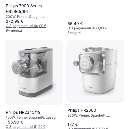
Philips 7000 Series
HR2665/96
200W, Penne, Spaghetti,
272,99 €
Tagliatelle, Lasagna Plates,
65,49 €
Fettuccine
O 3 pagamenti di 90,99 €
O 3 pagamenti di 21,83 €
9+ negozi
6 negozi
Philips HR2660
Philips HR2345/19
200W, Penne, Spaghetti,
150W, Penne, Spaghetti, Lasagna
Tagliatelle, Lasagna Plates,
155,99 €
Plates, Fettuccine
177 €
Fettuccine
O 3 pagamenti di 51,99 €
O 3 pagamenti di 59,00 €