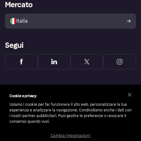
Accesso aziende
Stato operativo
Mercato
Esplora i negozi
Il tuo diritto di recesso
Vendi con Klarna
Piattaforme e partner
Politica di protezione
dell'acquirente Klarna
Italia
Segui
Cookie e privacy
Usiamo i cookie per far funzionare il sito web, personalizzare la tua
esperienza e analizzare la navigazione. Condividiamo anche i dati con
i nostri partner pubblicitari. Puoi gestire le preferenze o revocare il
consenso quando vuoi.
Cambia impostazioni