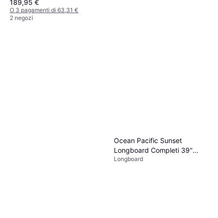
189,95 €
O 3 pagamenti di 63,31 €
2 negozi
Ocean Pacific Sunset
Hydroponic Longboard DT
Longboard Completi 39"
3.0 Multi Colore Blu
Longboard
Rosa
Longboard
129,95 €
O 3 pagamenti di 43,31 €
2 negozi