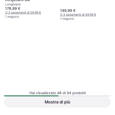
Longboard
178,99 €
149,99 €
O 3 pagamenti di 59,66 €
O 3 pagamenti di 49,99 €
1 negozio
1 negozio
Decathlon Longboard
Hai visualizzato 48 di 94 prodotti
Surfskate Surftraining Spirit
Mostra di più
Slide Surfskate Gussie
Longboard
Green 31"
Avalanche 31
Longboard