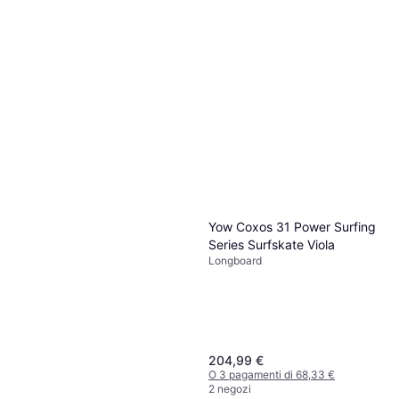
Globe Prowler Mid 34
Longboard Green Flames
Longboard
149,96 €
179,95 €
O 3 pagamenti di 49,98 €
Globe Archer 39 Longboard
2 negozi
Completo Fantasia
Longboard
199,95 €
O 3 pagamenti di 66,65 €
2 negozi
Yow Coxos 31 Power Surfing
Series Surfskate Viola
Longboard
204,99 €
O 3 pagamenti di 68,33 €
2 negozi