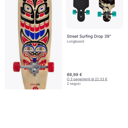
Longboard
navy/off white
79,95 €
O 3 pagamenti di 26,65 €
2 negozi
Street Surfing Drop 39"
Longboard
66,99 €
O 3 pagamenti di 22,33 €
2 negozi
Playlife Longboard Cherokee
8.75"
Longboard
49,99 €