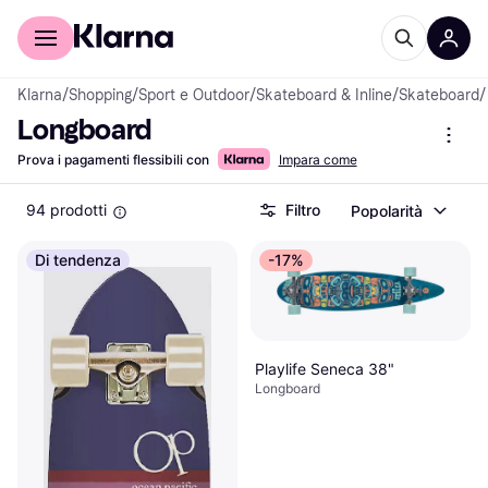
Per il tuo shopping
Per le aziende
Klarna
/
Shopping
/
Sport e Outdoor
/
Skateboard & Inline
/
Skateboard
/
Longboard
Prova i pagamenti flessibili con
Impara come
94 prodotti
Filtro
Popolarità
Di tendenza
-17%
Playlife Seneca 38"
Longboard