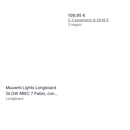
109,95 €
O 3 pagamenti di 36,65 €
2 negozi
Ocean Pacific Pintail
Longboard Completi 40"
Longboard
109,95 €
Muuwmi Lights Longboard
O 3 pagamenti di 36,65 €
GLOW ABEC 7 Pablo, con
2 negozi
Longboard
ruote luminose ed effetto
glow