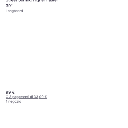
O 3 pagamenti di 59,98 €
39''
1 negozio
Longboard
Hydroponic Skateboard Pixie
Blu
Longboard
215,99 €
O 3 pagamenti di 71,99 €
1 negozio
99 €
O 3 pagamenti di 33,00 €
1 negozio