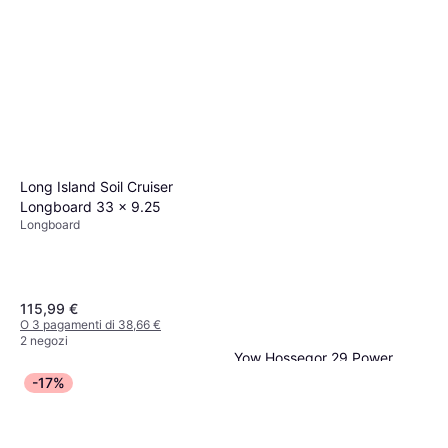
O 3 pagamenti di 16,66 €
3 negozi
Long Island Soil Cruiser
Longboard 33 x 9.25
Longboard
115,99 €
O 3 pagamenti di 38,66 €
2 negozi
Yow Hossegor 29 Power
Surfing Series Surfskate Rosa
-17%
Longboard
204,99 €
O 3 pagamenti di 68,33 €
2 negozi