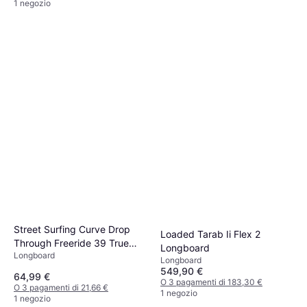
1 negozio
Torq Long Tet Cs Rail
Longboard Tavola Da Surf
Longboard
659,10 €
889,80 €
O 3 pagamenti di 219,70 €
Street Surfing Curve Drop
Loaded Tarab Ii Flex 2
1 negozio
Through Freeride 39 True
Longboard
Longboard
Colors
Longboard
549,90 €
64,99 €
O 3 pagamenti di 183,30 €
O 3 pagamenti di 21,66 €
1 negozio
1 negozio