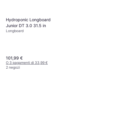
Hydroponic Longboard
Junior DT 3.0 31.5 in
Longboard
101,99 €
O 3 pagamenti di 33,99 €
2 negozi
Ocean Pacific Swell Drop
Through 36" Longboard
Longboard
Completo fantasia off
95,93 €
white/teal
O 3 pagamenti di 31,97 €
2 negozi