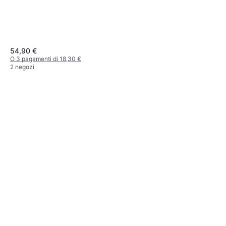
54,90 €
O 3 pagamenti di 18,30 €
2 negozi
Santa Cruz Longboard
Completi Drop Down 9.5"
Longboard
162,99 €
O 3 pagamenti di 54,33 €
2 negozi