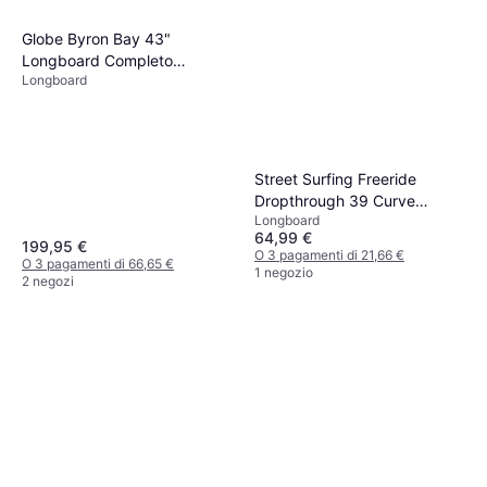
2 negozi
Ocean Pacific Swell Pintail
40" Longboard Completo blu
Globe Byron Bay 43"
Longboard
navy/off white
Longboard Completo
109,95 €
Longboard
marrone ebony/nightshade
O 3 pagamenti di 36,65 €
2 negozi
Street Surfing Freeride
Dropthrough 39 Curve
Longboard
Bahamut Longboard
64,99 €
199,95 €
O 3 pagamenti di 21,66 €
O 3 pagamenti di 66,65 €
1 negozio
2 negozi