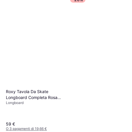
O 3 pagamenti di 43,31 €
1 negozio
Roxy Tavola Da Skate
Longboard Completa Rosa
Longboard
Donna
59 €
O 3 pagamenti di 19,66 €