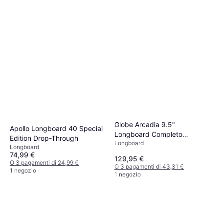
Mindless Longboards Sanke
III 39"
Longboard
153,99 €
O 3 pagamenti di 51,33 €
1 negozio
Globe Arcadia 9.5"
Apollo Longboard 40 Special
Longboard Completo
Edition Drop-Through
Longboard
arancione bamboo/mountains
Longboard
74,99 €
129,95 €
O 3 pagamenti di 24,99 €
O 3 pagamenti di 43,31 €
1 negozio
1 negozio