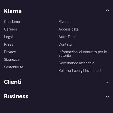
Klarna
Chi siamo
Rivendi
Careers
Accessibilità
Legal
Auto-Track
Press
Contatti
Privacy
Informazioni di contatto per le
autorità
Sicurezza
Governance aziendale
Sostenibilità
Relazioni con gli investitori
Clienti
Assistenza
Arbitro bancario
Business
Login
Promessa di protezione contro
le frodi
Supporto aziende
Portale per sviluppatori
La Klarna app
Impostazioni sulla privacy