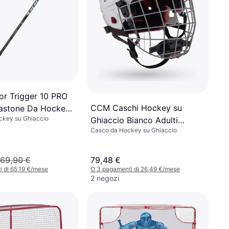
r Trigger 10 PRO
CCM Caschi Hockey su
astone Da Hockey
ckey su Ghiaccio
Ghiaccio Bianco Adulti
io
Casco da Hockey su Ghiaccio
Combo bianco
69,90 €
79,48 €
 di 65,19 €/mese
O 3 pagamenti di 26,49 €/mese
2 negozi