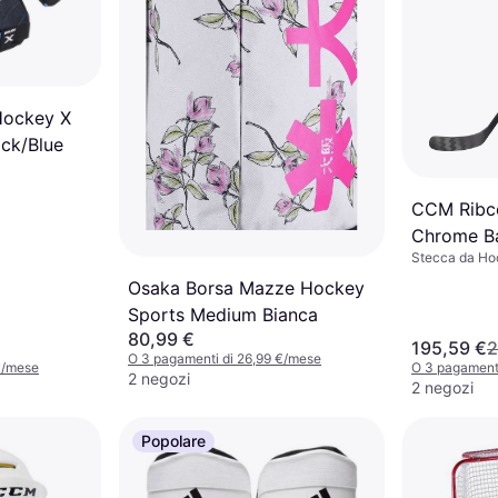
Hockey X
ack/Blue
CCM Ribco
Chrome B
Stecca da Ho
Su Ghiacc
Osaka Borsa Mazze Hockey
Sports Medium Bianca
80,99 €
195,59 €
2
O 3 pagamenti di 26,99 €/mese
€/mese
O 3 pagamenti
2 negozi
2 negozi
Popolare