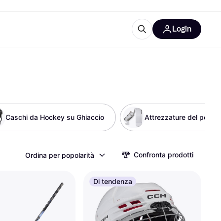
Login
Approfondimenti
ure per ufficio
re
Cos'è Klarna?
Caschi da Hockey su Ghiaccio
Attrezzature del portie
categorie
Confronta prodotti
Ordina per popolarità
Di tendenza