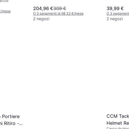
accio
204,96 €
309 €
39,99 €
 €/mese
O 3 pagamenti di 68,32 €/mese
O 3 pagament
2 negozi
2 negozi
CCM Tack
Portiere
Helmet R
 Ritiro -
Casco da Hoc