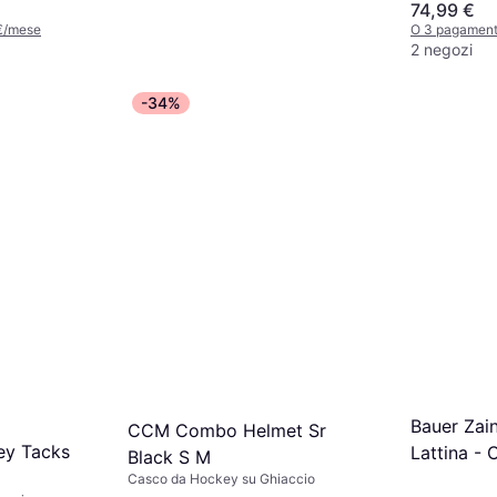
74,99 €
 €/mese
O 3 pagament
2 negozi
-34%
Osaka Low Bow Advanced
25 Hockey Mazza
Stecca da Hockey su Ghiaccio
123 €
O 3 pagamenti di 41,00 €/mese
2 negozi
Bauer Zai
CCM Combo Helmet Sr
y Tacks
Lattina - 
Black S M
Casco da Hockey su Ghiaccio