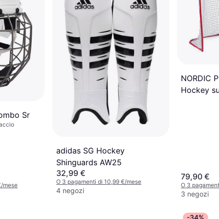
NORDIC P
Hockey su
ombo Sr
accio
adidas SG Hockey
Shinguards AW25
32,99 €
79,90 €
O 3 pagamenti di 10,99 €/mese
€/mese
O 3 pagament
4 negozi
3 negozi
-34%