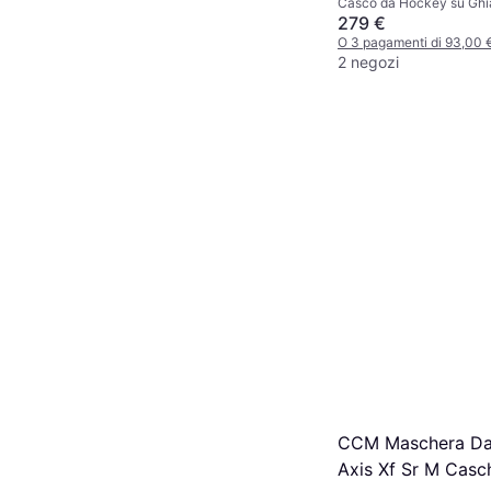
Casco da Hockey su Ghi
279 €
O 3 pagamenti di 93,00
2 negozi
CCM Maschera Da 
Axis Xf Sr M Caschi