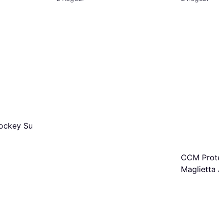
ockey Su
CCM Prote
Maglietta
- Nero