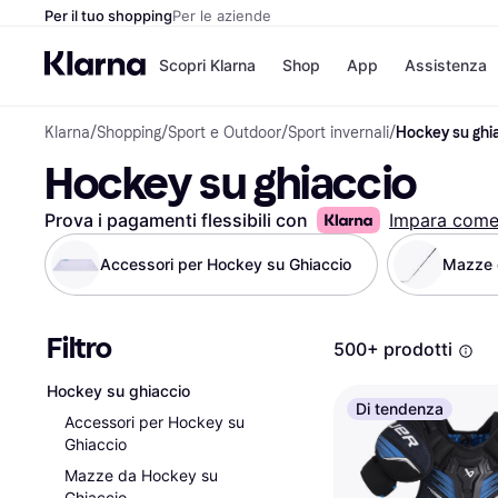
Per il tuo shopping
Per le aziende
Scopri Klarna
Shop
App
Assistenza
Klarna
/
Shopping
/
Sport e Outdoor
/
Sport invernali
/
Hockey su ghi
Opzioni di pagame
Negozi
Hockey su ghiaccio
Opzioni di pagamen
Booking.c
Paga ora
Unieuro
Paga in 3 rate
Media Wor
Prova i pagamenti flessibili con
Impara com
Paga dopo 30 giorni
eBay
Finanziamento
Zalando
Accessori per Hockey su Ghiaccio
Mazze 
Filtro
Elenco negozi
500+ prodotti
Hockey su ghiaccio
Di tendenza
Accessori per Hockey su
Ghiaccio
Mazze da Hockey su
Ghiaccio