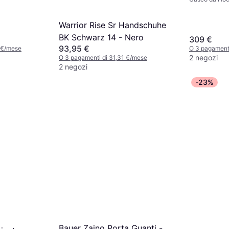
Warrior Rise Sr Handschuhe
BK Schwarz 14 - Nero
309 €
93,95 €
 €/mese
O 3 pagament
2 negozi
O 3 pagamenti di 31,31 €/mese
2 negozi
-23%
Bauer Zaino Porta Guanti -