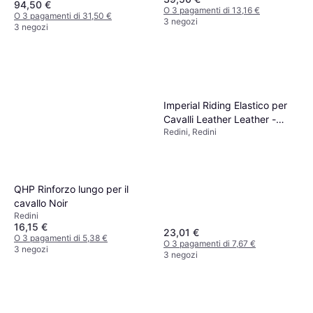
94,50 €
O 3 pagamenti di 13,16 €
O 3 pagamenti di 31,50 €
3 negozi
3 negozi
Imperial Riding Elastico per
Cavalli Leather Leather -
Redini, Redini
Nero
QHP Rinforzo lungo per il
cavallo Noir
Redini
16,15 €
23,01 €
O 3 pagamenti di 5,38 €
O 3 pagamenti di 7,67 €
3 negozi
3 negozi