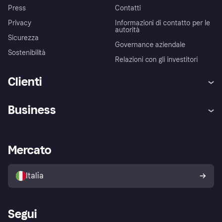
Press
Contatti
Privacy
Informazioni di contatto per le
autorità
Sicurezza
Governance aziendale
Sostenibilità
Relazioni con gli investitori
Clienti
Assistenza
Arbitro bancario
Business
Login
Promessa di protezione contro
le frodi
Supporto aziende
Portale per sviluppatori
La Klarna app
Impostazioni sulla privacy
Accesso aziende
Stato operativo
Mercato
Esplora i negozi
Il tuo diritto di recesso
Vendi con Klarna
Piattaforme e partner
Politica di protezione
dell'acquirente Klarna
Italia
Segui