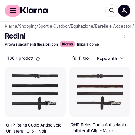
Per il tuo shopping
Per le aziende
Klarna
/
Shopping
/
Sport e Outdoor
/
Equitazione
/
Barelle e Accessori
/
Redini
Prova i pagamenti flessibili con
Impara come
100+ prodotti
Filtro
Popolarità
QHP Reins Cuoio Antiscivolo
QHP Reins Cuoio Antiscivolo
Unilaterali Clip - Marron
Unilaterali Clip - Noir