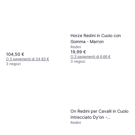
Horze Redini in Cuoio con
Gomma - Marron
Redini
19,99 €
104,50 €
O 3 pagamenti di 6,66 €
O 3 pagamenti di 34,83 €
3 negozi
3 negozi
On Redini per Cavalli in Cuoio
Intrecciato Dy'on -
Redini
Marrone/Marrone