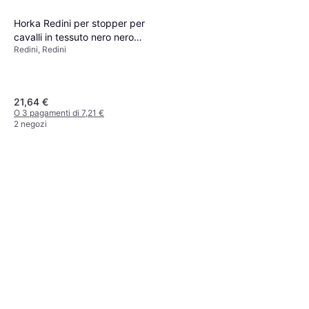
Horka Redini per stopper per
cavalli in tessuto nero nero
Redini, Redini
grigio argento
21,64 €
O 3 pagamenti di 7,21 €
2 negozi
Horka Redini per Cavalli in
Tessuto con Cinturini -
Redini, Redini
Nero/Grigio Argento
22,71 €
27,19 €