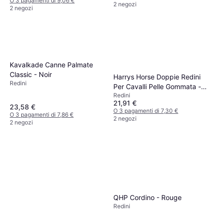
O 3 pagamenti di 9,06 €
2 negozi
2 negozi
Kavalkade Canne Palmate
Classic - Noir
Harrys Horse Doppie Redini
Redini
Per Cavalli Pelle Gommata -
Redini
Nero
21,91 €
23,58 €
O 3 pagamenti di 7,30 €
O 3 pagamenti di 7,86 €
2 negozi
2 negozi
QHP Cordino - Rouge
Redini