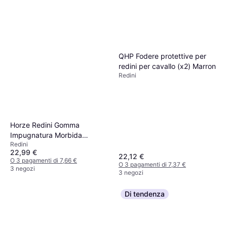
QHP Fodere protettive per
redini per cavallo (x2) Marron
Redini
Horze Redini Gomma
Impugnatura Morbida
Redini
Stopper - Noir
22,99 €
22,12 €
O 3 pagamenti di 7,66 €
O 3 pagamenti di 7,37 €
3 negozi
3 negozi
Di tendenza