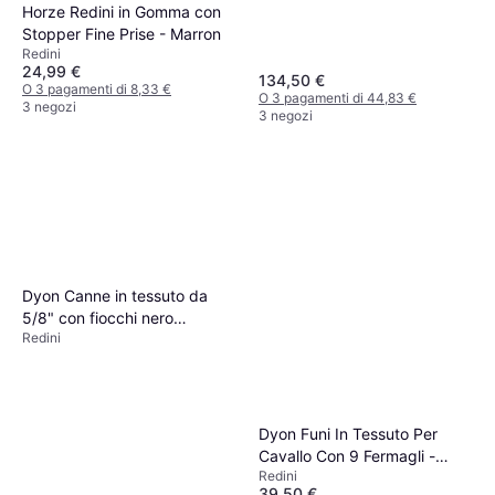
Horze Redini in Gomma con
Stopper Fine Prise - Marron
Redini
24,99 €
134,50 €
O 3 pagamenti di 8,33 €
O 3 pagamenti di 44,83 €
3 negozi
3 negozi
Dyon Canne in tessuto da
5/8" con fiocchi nero
Redini
marrone oliva marrone
Dyon Funi In Tessuto Per
Cavallo Con 9 Fermagli -
Redini
Marrone
39,50 €