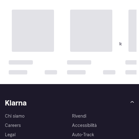
Tattini Redini Per Cavallo In
Telatattini - Marrone
Redini
30,45 €
O 3 pagamenti di 10,15 €
2 negozi
Klarna
Chi siamo
Rivendi
Careers
Accessibilità
Legal
Auto-Track