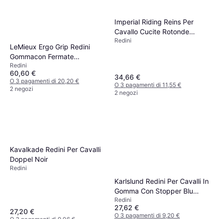
Imperial Riding Reins Per
Cavallo Cucite Rotonde
Redini
Weymouth
LeMieux Ergo Grip Redini
Gommacon Fermate
Redini
Integrate - Noir
60,60 €
34,66 €
O 3 pagamenti di 20,20 €
O 3 pagamenti di 11,55 €
2 negozi
2 negozi
Kavalkade Redini Per Cavalli
Doppel Noir
Redini
Karlslund Redini Per Cavalli In
Gomma Con Stopper Blu
Redini
Grigio Argento
27,62 €
27,20 €
O 3 pagamenti di 9,20 €