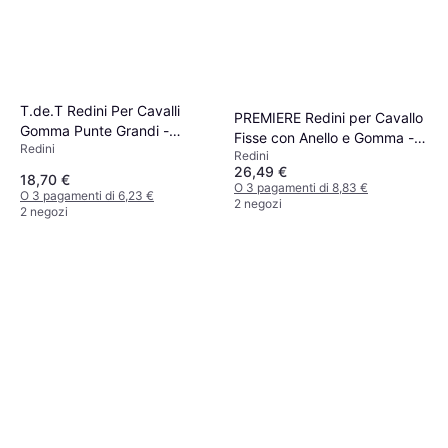
T.de.T Redini Per Cavalli
PREMIERE Redini per Cavallo
Gomma Punte Grandi -
Fisse con Anello e Gomma -
Redini
Marron
Redini
Nero
26,49 €
18,70 €
O 3 pagamenti di 8,83 €
O 3 pagamenti di 6,23 €
2 negozi
2 negozi