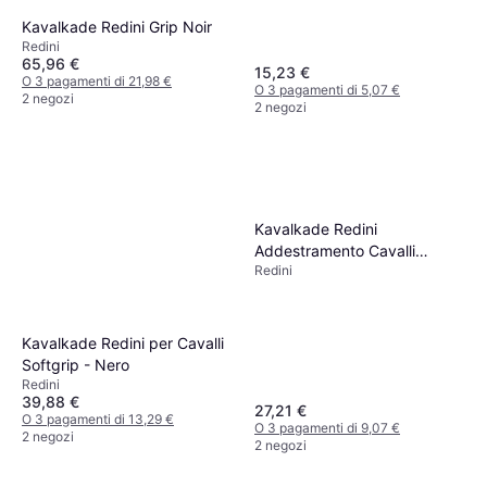
Kavalkade Redini Grip Noir
Redini
65,96 €
15,23 €
O 3 pagamenti di 21,98 €
O 3 pagamenti di 5,07 €
2 negozi
2 negozi
Kavalkade Redini
Addestramento Cavalli
Redini
Gomma - Nero
Kavalkade Redini per Cavalli
Softgrip - Nero
Redini
39,88 €
27,21 €
O 3 pagamenti di 13,29 €
O 3 pagamenti di 9,07 €
2 negozi
2 negozi