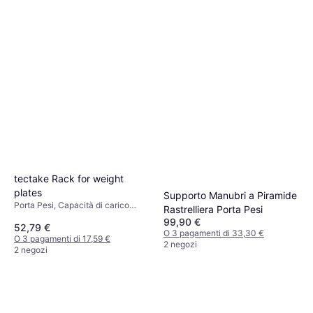
tectake Rack for weight
plates
Supporto Manubri a Piramide
Porta Pesi, Capacità di carico
Rastrelliera Porta Pesi
(massima) 200 kg
99,90 €
52,79 €
O 3 pagamenti di 33,30 €
O 3 pagamenti di 17,59 €
2 negozi
2 negozi