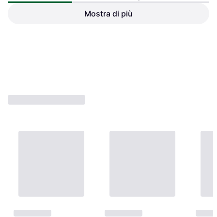
Typecat Supporto da Parete
per Bilanciere Resistente
Mostra di più
Supporto Manubri Ferro
Rosso
30,94 €
40,05 €
O 3 pagamenti di 10,31 €
O 3 pagamenti di 13,35 €
1 negozio
1 negozio
1
2
3
4