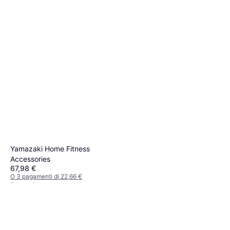
Yamazaki Home Fitness
Accessories
67,98 €
O 3 pagamenti di 22,66 €
2 negozi
Tunturi Torre Manubri
14Tuscl200 Nero
149,75 €
O 3 pagamenti di 49,91 €