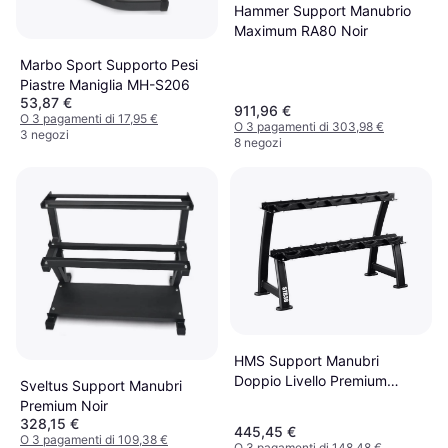
Hammer Support Manubrio
Maximum RA80 Noir
Marbo Sport Supporto Pesi
Piastre Maniglia MH-S206
53,87 €
911,96 €
O 3 pagamenti di 17,95 €
O 3 pagamenti di 303,98 €
3 negozi
8 negozi
HMS Support Manubri
Doppio Livello Premium
Sveltus Support Manubri
STR38
Premium Noir
328,15 €
445,45 €
O 3 pagamenti di 109,38 €
O 3 pagamenti di 148,48 €