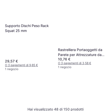
Supporto Dischi Peso Rack
Squat 25 mm
Rastrelliera Portaoggetti da
Parete per Attrezzature da
10,76 €
Palestra
29,57 €
O 3 pagamenti di 3,58 €
O 3 pagamenti di 9,85 €
1 negozio
1 negozio
Hai visualizzato 48 di 150 prodotti