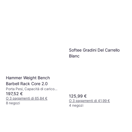
Softee Gradini Del Carrello
Blanc
Hammer Weight Bench
Barbell Rack Core 2.0
Porta Pesi, Capacità di carico
197,52 €
(massima) 205 kg
125,99 €
O 3 pagamenti di 65,84 €
O 3 pagamenti di 41,99 €
8 negozi
4 negozi