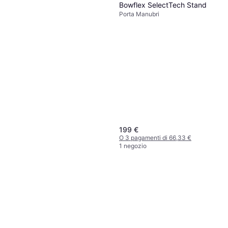
Bowflex SelectTech Stand
Porta Manubri
199 €
O 3 pagamenti di 66,33 €
1 negozio
Sveltus Rastrelliera Accessori
Bodybuilding Noir
267,40 €
O 3 pagamenti di 89,13 €
4 negozi