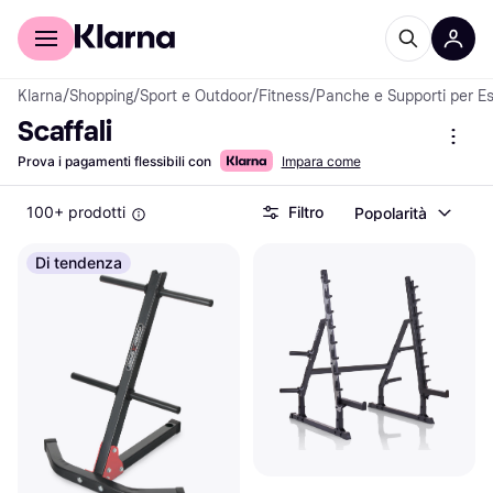
Per il tuo shopping
Per le aziende
Klarna
/
Shopping
/
Sport e Outdoor
/
Fitness
/
Panche e Supporti per Es
Scaffali
Prova i pagamenti flessibili con
Impara come
100+ prodotti
Filtro
Popolarità
Di tendenza