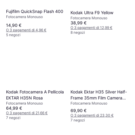
Fujifilm QuickSnap Flash 400
Kodak Ultra F9 Yellow
Fotocamera Monouso
Fotocamera Monouso
38,99 €
14,90 €
O 3 pagamenti di 12,99 €
O 3 pagamenti di 4,96 €
8 negozi
5 negozi
Kodak Ektar H35 Silver Half-
Kodak Fotocamera A Pellicola
Frame 35mm Film Camera
EKTAR H35N Rosa
Fotocamera Monouso
Fotocamera Monouso
taille: TAILLE UNIQUE
64,99 €
69,90 €
O 3 pagamenti di 21,66 €
O 3 pagamenti di 23,30 €
7 negozi
7 negozi