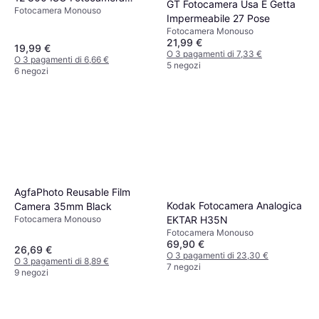
GT Fotocamera Usa E Getta
Fotocamera Monouso
Monouso
Impermeabile 27 Pose
Fotocamera Monouso
21,99 €
19,99 €
O 3 pagamenti di 7,33 €
O 3 pagamenti di 6,66 €
5 negozi
6 negozi
AgfaPhoto Reusable Film
Kodak Fotocamera Analogica
Camera 35mm Black
EKTAR H35N
Fotocamera Monouso
Fotocamera Monouso
69,90 €
26,69 €
O 3 pagamenti di 23,30 €
O 3 pagamenti di 8,89 €
7 negozi
9 negozi