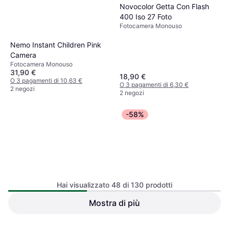
Novocolor Getta Con Flash
400 Iso 27 Foto
Fotocamera Monouso
Nemo Instant Children Pink
Camera
Fotocamera Monouso
31,90 €
18,90 €
O 3 pagamenti di 10,63 €
O 3 pagamenti di 6,30 €
2 negozi
2 negozi
-58%
Hai visualizzato 48 di 130 prodotti
Ilford Sprite 35-II Blue
Fotocamera Monouso
Mostra di più
Fujifilm QuickSnap 400 2
Pack
Fotocamera Monouso