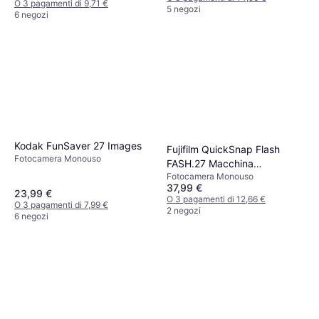
O 3 pagamenti di 9,71 €
5 negozi
6 negozi
Kodak FunSaver 27 Images
Fujifilm QuickSnap Flash
Fotocamera Monouso
FASH.27 Macchina
Fotocamera Monouso
Fotografica
37,99 €
23,99 €
O 3 pagamenti di 12,66 €
O 3 pagamenti di 7,99 €
2 negozi
6 negozi