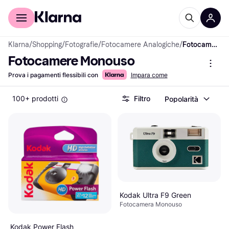
Per il tuo shopping
Per le aziende
Klarna
/
Shopping
/
Fotografie
/
Fotocamere Analogiche
/
Fotocamere Monouso
Fotocamere Monouso
Prova i pagamenti flessibili con
Impara come
100+ prodotti
Filtro
Popolarità
Kodak Ultra F9 Green
Fotocamera Monouso
Kodak Power Flash