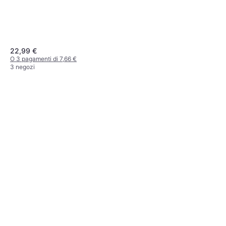
22,99 €
O 3 pagamenti di 7,66 €
3 negozi
Talbot Torro Eli Jr
Racchetta da badminton, Acciaio
16,16 €
O 3 pagamenti di 5,38 €
3 negozi