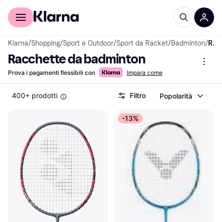
Per il tuo shopping
Per le aziende
Klarna
/
Shopping
/
Sport e Outdoor
/
Sport da Racket
/
Badminton
/
Racchette da badminton
Racchette da badminton
Prova i pagamenti flessibili con
Impara come
400+ prodotti
Filtro
Popolarità
-13%