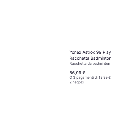
Yonex Astrox 99 Play
Racchetta Badminton
Racchetta da badminton
56,99 €
O 3 pagamenti di 18,99 €
2 negozi
Victor Ultra Mate 8
Racchetta da badminton, Rigido,
68,99 €
Fibra di carbonio