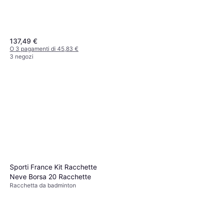
137,49 €
O 3 pagamenti di 45,83 €
3 negozi
Babolat Racchetta Da
Badminton
Racchetta da badminton, Grafite
62,99 €
O 3 pagamenti di 20,99 €
4 negozi
Sporti France Kit Racchette
Neve Borsa 20 Racchette
Racchetta da badminton