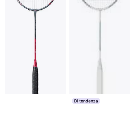
Di tendenza
Yonex Arcsaber 11 Tour 4U
Victor Racchetta Da
Racchetta da badminton, Grafite
Badminton Auraspeed 9 R
164,99 €
Racchetta da badminton