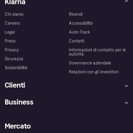
Klarna
Chi siamo
Rivendi
Careers
Accessibilità
Legal
Auto-Track
Press
Contatti
Privacy
Informazioni di contatto per le
autorità
Sicurezza
Governance aziendale
Sostenibilità
Relazioni con gli investitori
Clienti
Assistenza
Arbitro bancario
Business
Login
Promessa di protezione contro
le frodi
Supporto aziende
Portale per sviluppatori
La Klarna app
Impostazioni sulla privacy
Accesso aziende
Stato operativo
Mercato
Esplora i negozi
Il tuo diritto di recesso
Vendi con Klarna
Piattaforme e partner