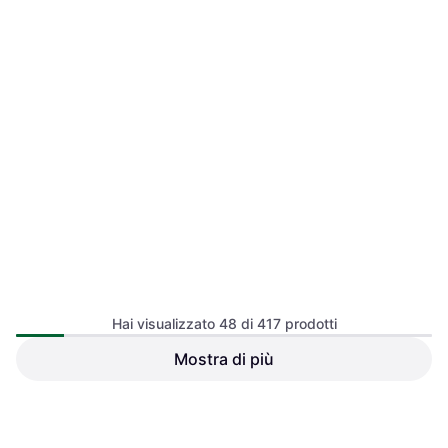
Yonex Racchetta Da
FZ Forza Racchetta da
Badminton MP 2 U4 Blanc
Badminton HT Power 30 V2
Racchetta da badminton
Racchetta da badminton, Grafite
22 €
72 €
O 3 pagamenti di 7,33 €
O 3 pagamenti di 24,00 €
3 negozi
2 negozi
Hai visualizzato 48 di 417 prodotti
Mostra di più