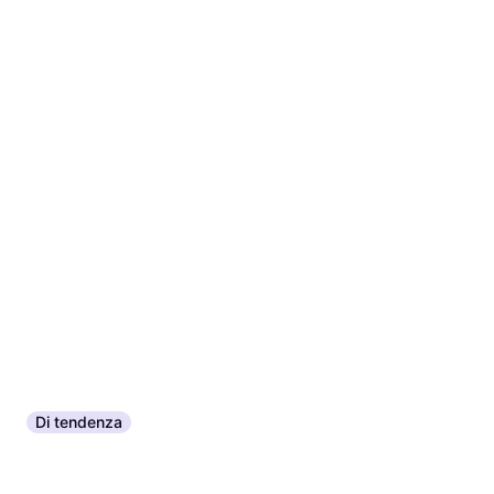
O 3 pagamenti di 54,99 €
91,99 €
2 negozi
O 3 pagamenti di 30,66 €
3 negozi
Di tendenza