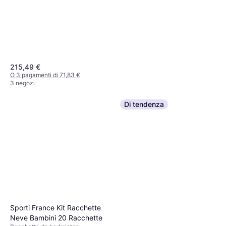
215,49 €
O 3 pagamenti di 71,83 €
3 negozi
Di tendenza
Babolat Jets 80 S Nc
Badminton Racket
Racchetta da badminton
97,99 €
O 3 pagamenti di 32,66 €
3 negozi
Sporti France Kit Racchette
Neve Bambini 20 Racchette