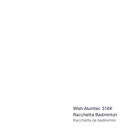
Badminton Racket Bianco
69,90 €
Racchetta da badminton
O 3 pagamenti di 23,30 €
17,99 €
2 negozi
O 3 pagamenti di 5,99 €
2 negozi
Wish Alumtec 316K
Racchetta Badminton
Racchetta da badminton
21,32 €
23,99 €
O 3 pagamenti di 7,10 €
3 negozi