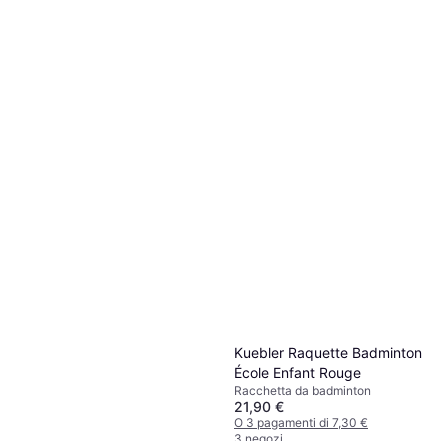
Babolat Xfeel Orig S Nc
Badminton Racket Argento
Racchetta da badminton
89,99 €
O 3 pagamenti di 29,99 €
2 negozi
Kuebler Raquette Badminton
École Enfant Rouge
Racchetta da badminton
21,90 €
O 3 pagamenti di 7,30 €
3 negozi