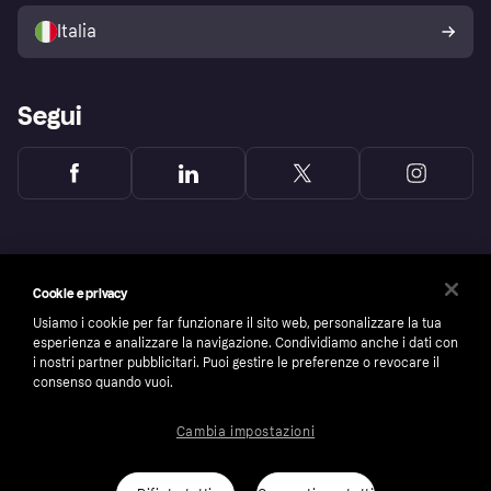
Politica di protezione
dell'acquirente Klarna
Italia
Segui
Cookie e privacy
Usiamo i cookie per far funzionare il sito web, personalizzare la tua
esperienza e analizzare la navigazione. Condividiamo anche i dati con
i nostri partner pubblicitari. Puoi gestire le preferenze o revocare il
consenso quando vuoi.
Cambia impostazioni
Copyright © 2005-2026 Klarna Bank AB (publ). Headquarters: Stockholm, Sweden. All
rights reserved. Klarna Bank AB (publ). Sveavägen 46, 111 34 Stockholm. Organization
number: 556737-0431