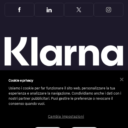
Cookie e privacy
Copyright © 2005-2026 Klarna Bank AB (publ). Headquarters: Stockholm, Sweden. All
rights reserved. Klarna Bank AB (publ). Sveavägen 46, 111 34 Stockholm. Organization
Usiamo i cookie per far funzionare il sito web, personalizzare la tua
number: 556737-0431
esperienza e analizzare la navigazione. Condividiamo anche i dati con i
Cookies
Klarna.com
nostri partner pubblicitari. Puoi gestire le preferenze o revocare il
consenso quando vuoi.
Cambia impostazioni