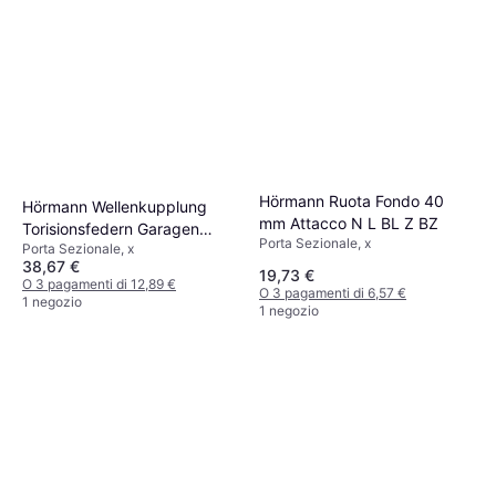
Hörmann Ruota Fondo 40
Hörmann Wellenkupplung
mm Attacco N L BL Z BZ
Torisionsfedern Garagen
Porta Sezionale, x
Porta Sezionale, x
Sektionaltore
38,67 €
19,73 €
O 3 pagamenti di 12,89 €
O 3 pagamenti di 6,57 €
1 negozio
1 negozio