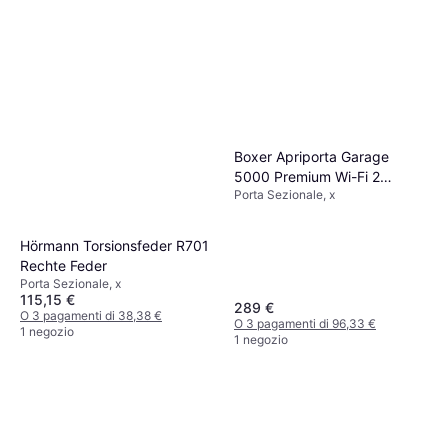
Boxer Apriporta Garage
5000 Premium Wi-Fi 2
Porta Sezionale, x
Telecomandi
Hörmann Torsionsfeder R701
Rechte Feder
Porta Sezionale, x
115,15 €
289 €
O 3 pagamenti di 38,38 €
O 3 pagamenti di 96,33 €
1 negozio
1 negozio