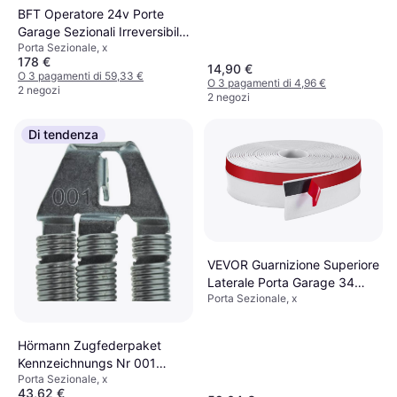
spelano le intemperie
BFT Operatore 24v Porte
Garage Sezionali Irreversibile
Porta Sezionale, x
650n
178 €
14,90 €
O 3 pagamenti di 59,33 €
O 3 pagamenti di 4,96 €
2 negozi
2 negozi
Di tendenza
VEVOR Guarnizione Superiore
Laterale Porta Garage 34
Porta Sezionale, x
Piedi
Hörmann Zugfederpaket
Kennzeichnungs Nr 001
Porta Sezionale, x
Ersatzteil N80 F80 EcoStar
43,62 €