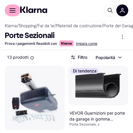
Per il tuo shopping
Per le aziende
Klarna
/
Shopping
/
Fai da te
/
Materiali da costruzione
/
Porte del Gara
Porte Sezionali
Prova i pagamenti flessibili con
Impara come
13 prodotti
Filtro
Popolarità
Di tendenza
VEVOR Guarnizioni per porte
da garage in gomma
Porta Sezionale, x
inferiore, a forma di U O-ring
per porte da garage che