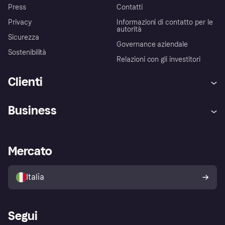
Press
Contatti
Privacy
Informazioni di contatto per le
autorità
Sicurezza
Governance aziendale
Sostenibilità
Relazioni con gli investitori
Clienti
Assistenza
Arbitro bancario
Business
Login
Promessa di protezione contro
le frodi
Supporto aziende
Portale per sviluppatori
La Klarna app
Impostazioni sulla privacy
Accesso aziende
Stato operativo
Mercato
Esplora i negozi
Il tuo diritto di recesso
Vendi con Klarna
Piattaforme e partner
Politica di protezione
dell'acquirente Klarna
Italia
Segui