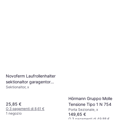
Novoferm Laufrollenhalter
sektionaltor garagentor
Sektionaltor, x
30102
Hörmann Gruppo Molle
25,85 €
Tensione Tipo 1 N 754
O 3 pagamenti di 8,61 €
Porta Sezionale, x
1 negozio
149,65 €
O 3 pagamenti di 49,88 €
1 negozio