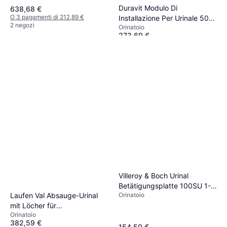
Duravit Modulo Di
638,68 €
O 3 pagamenti di 212,89 €
Installazione Per Urinale 500
2 negozi
Orinatoio
x 1148 mm WD3004000000
273,69 €
O 3 pagamenti di 91,23 €
2 negozi
Villeroy & Boch Urinal
Betätigungsplatte 100SU 1-
Laufen Val Absauge-Urinal
Orinatoio
Mengen-Spülung
mit Löcher für
Orinatoio
Deckelmontage 305 x 365 x
382,59 €
560 mm
154,50 €