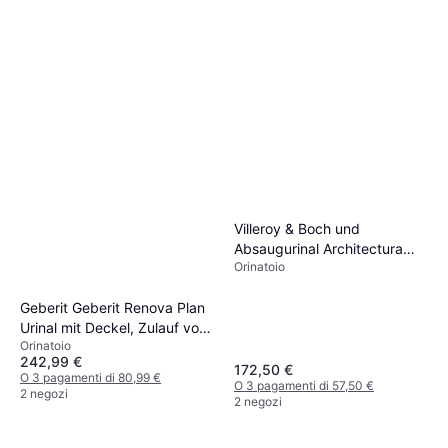
Villeroy & Boch und
Absaugurinal Architectura
Orinatoio
557400 355x620x385mm,
weiss
Geberit Geberit Renova Plan
Urinal mit Deckel, Zulauf von
Orinatoio
hinten, Abgang nach hinten
242,99 €
172,50 €
O 3 pagamenti di 80,99 €
O 3 pagamenti di 57,50 €
2 negozi
2 negozi