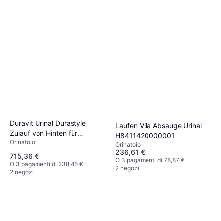
Duravit Urinal Durastyle
Laufen Vila Absauge Urinal
Zulauf von Hinten für
H8411420000001
Orinatoio
Batterieanschluss ohne Fliege
Orinatoio
236,61 €
715,36 €
O 3 pagamenti di 78,87 €
O 3 pagamenti di 238,45 €
2 negozi
2 negozi