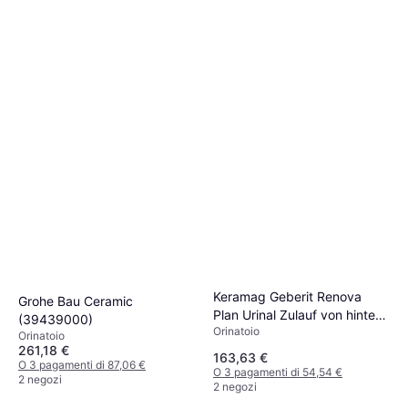
Keramag Geberit Renova
Grohe Bau Ceramic
Plan Urinal Zulauf von hinten,
(39439000)
Orinatoio
Abgang nach hinten, 235100
Orinatoio
261,18 €
163,63 €
O 3 pagamenti di 87,06 €
O 3 pagamenti di 54,54 €
2 negozi
2 negozi