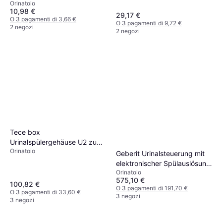
Orinatoio
10,98 €
29,17 €
O 3 pagamenti di 3,66 €
O 3 pagamenti di 9,72 €
2 negozi
2 negozi
Tece box
Urinalspülergehäuse U2 zu
Orinatoio
TECE-Urinalspüler U2 im
Geberit Urinalsteuerung mit
Nassbau
elektronischer Spülauslösung
Orinatoio
Netzbetrieb Abdeckplatte
575,10 €
Mambo
100,82 €
O 3 pagamenti di 191,70 €
O 3 pagamenti di 33,60 €
3 negozi
3 negozi