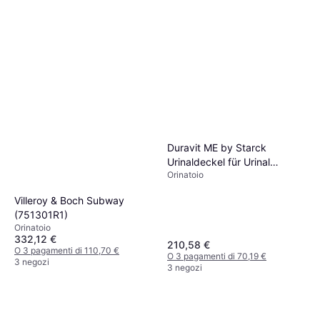
Duravit ME by Starck
Urinaldeckel für Urinal
Orinatoio
281230
Villeroy & Boch Subway
(751301R1)
Orinatoio
332,12 €
210,58 €
O 3 pagamenti di 110,70 €
O 3 pagamenti di 70,19 €
3 negozi
3 negozi