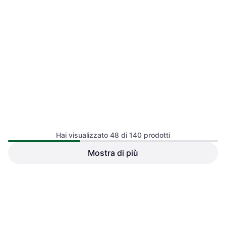
Hai visualizzato 48 di 140 prodotti
Laufen Lema Absaug Urinal
Mostra di più
Laufen Tamaro-S Absauge-
Bluetooth 350 420 730 mm
Urinal 395/360/770 mm
Orinatoio
Orinatoio
1335,05 €
1209,55 €
O 3 pagamenti di 445,01 €
O 3 pagamenti di 403,18 €
2 negozi
2 negozi
1
2
3