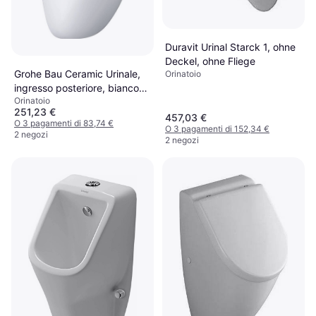
Duravit Urinal Starck 1, ohne
Deckel, ohne Fliege
Grohe Bau Ceramic Urinale,
Orinatoio
ingresso posteriore, bianco
Orinatoio
alpino 39438000
251,23 €
457,03 €
O 3 pagamenti di 83,74 €
O 3 pagamenti di 152,34 €
2 negozi
2 negozi