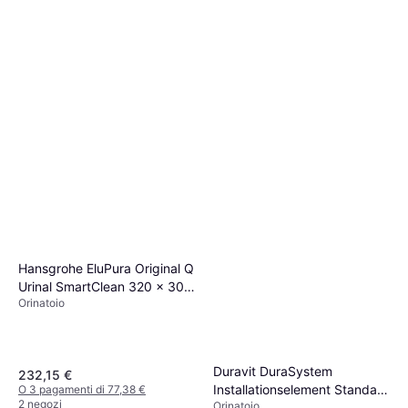
Hansgrohe EluPura Original Q
Urinal SmartClean 320 x 305
Orinatoio
x 600 mm
Duravit DuraSystem
232,15 €
Installationselement Standard
O 3 pagamenti di 77,38 €
2 negozi
Orinatoio
für Urinal 500 x 1148 mm