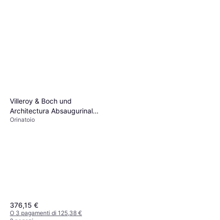
Villeroy & Boch und
Architectura Absaugurinal
Orinatoio
558600 325x680x355mm,
weiss
376,15 €
O 3 pagamenti di 125,38 €