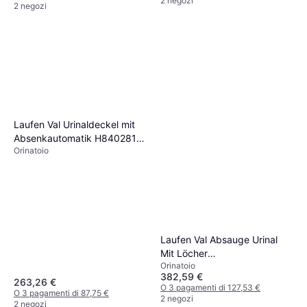
2 negozi
2 negozi
Laufen Val Urinaldeckel mit
Absenkautomatik H840281
Orinatoio
H894282
Laufen Val Absauge Urinal
Mit Löcher
Orinatoio
305x365x560mm
382,59 €
263,26 €
O 3 pagamenti di 127,53 €
O 3 pagamenti di 87,75 €
2 negozi
2 negozi