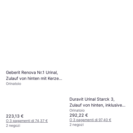
Geberit Renova Nr.1 Urinal,
Zulauf von hinten mit Kerze
Orinatoio
235320
Duravit Urinal Starck 3,
Zulauf von hinten, inklusive
Orinatoio
Spüldüse
292,22 €
223,13 €
O 3 pagamenti di 97,40 €
O 3 pagamenti di 74,37 €
2 negozi
2 negozi