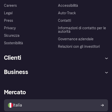
Careers
Accessibilità
Legal
Auto-Track
Press
Contatti
Privacy
Informazioni di contatto per le
autorità
Sicurezza
Governance aziendale
Sostenibilità
Relazioni con gli investitori
Clienti
Assistenza
Arbitro bancario
Business
Login
Promessa di protezione contro
le frodi
Supporto aziende
Portale per sviluppatori
La Klarna app
Impostazioni sulla privacy
Accesso aziende
Stato operativo
Mercato
Esplora i negozi
Il tuo diritto di recesso
Vendi con Klarna
Piattaforme e partner
Politica di protezione
dell'acquirente Klarna
Italia