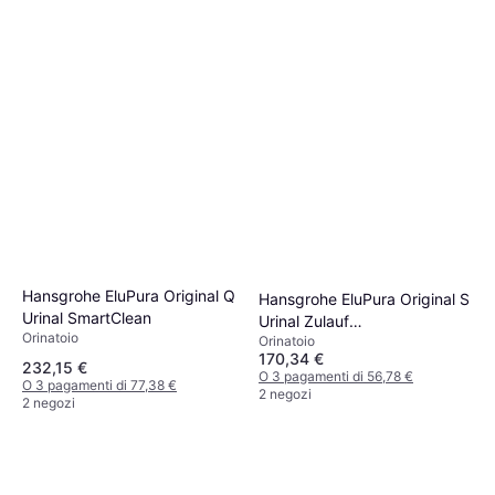
Hansgrohe EluPura Original Q
Hansgrohe EluPura Original S
Urinal SmartClean
Urinal Zulauf
Orinatoio
Orinatoio
320x310x600mm
170,34 €
232,15 €
O 3 pagamenti di 56,78 €
O 3 pagamenti di 77,38 €
2 negozi
2 negozi