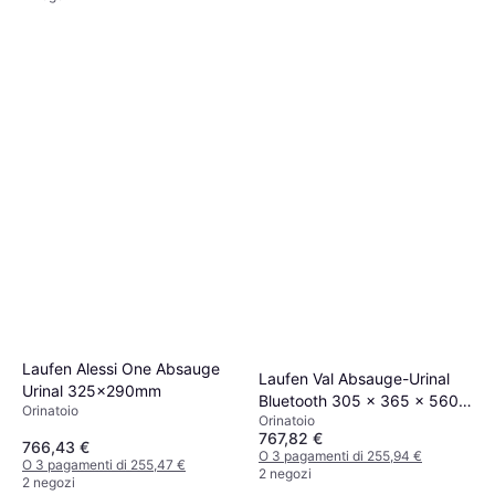
Laufen Alessi One Absauge
Laufen Val Absauge-Urinal
Urinal 325x290mm
Bluetooth 305 x 365 x 560
Orinatoio
Orinatoio
mm
767,82 €
766,43 €
O 3 pagamenti di 255,94 €
O 3 pagamenti di 255,47 €
2 negozi
2 negozi