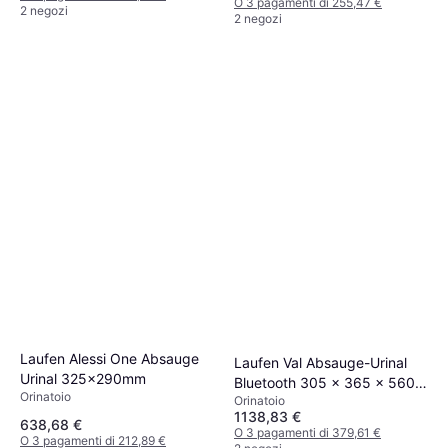
O 3 pagamenti di 255,47 €
2 negozi
2 negozi
Laufen Alessi One Absauge
Laufen Val Absauge-Urinal
Urinal 325x290mm
Bluetooth 305 x 365 x 560
Orinatoio
Orinatoio
mm
1138,83 €
638,68 €
O 3 pagamenti di 379,61 €
O 3 pagamenti di 212,89 €