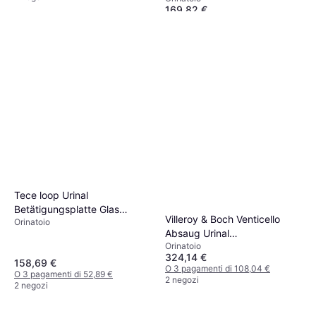
169,82 €
WD3003000000
O 3 pagamenti di 56,60 €
2 negozi
Tece loop Urinal
Betätigungsplatte Glas
Villeroy & Boch Venticello
Orinatoio
Kartusche 92426
Absaug Urinal
Orinatoio
285x545x315mm
324,14 €
158,69 €
O 3 pagamenti di 108,04 €
O 3 pagamenti di 52,89 €
2 negozi
2 negozi