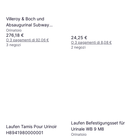
Villeroy & Boch und
Absaugurinal Subway
Orinatoio
751300 285x535x315mm,
276,18 €
weiss
24,25 €
O 3 pagamenti di 92,06 €
O 3 pagamenti di 8,08 €
3 negozi
2 negozi
Laufen Befestigungsset für
Laufen Tamis Pour Urinoir
Urinale WB 9 M8
H8941980000001
Orinatoio