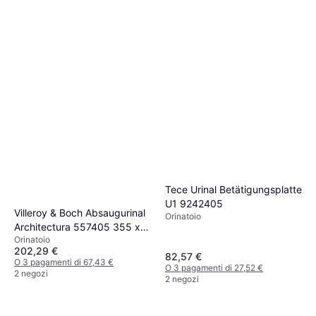
Tece Urinal Betätigungsplatte
U1 9242405
Villeroy & Boch Absaugurinal
Orinatoio
Architectura 557405 355 x
Orinatoio
620 x 385 mm
202,29 €
82,57 €
O 3 pagamenti di 67,43 €
O 3 pagamenti di 27,52 €
2 negozi
2 negozi