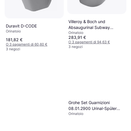
Villeroy & Boch und
Duravit D-CODE
Absaugurinal Subway
Orinatoio
Orinatoio
751301 285x535x315mm,
283,91 €
weiss
181,82 €
O 3 pagamenti di 94,63 €
O 3 pagamenti di 60,60 €
3 negozi
3 negozi
Grohe Set Guarnizioni
08.01.2900 Urinal-Spüler
Orinatoio
509