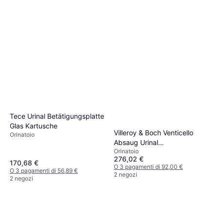
Tece Urinal Betätigungsplatte
Glas Kartusche
Villeroy & Boch Venticello
Orinatoio
Absaug Urinal
Orinatoio
285x545x315mm
276,02 €
170,68 €
O 3 pagamenti di 92,00 €
O 3 pagamenti di 56,89 €
2 negozi
2 negozi