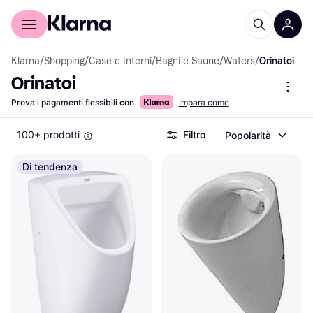
Per il tuo shopping
Per le aziende
Klarna
/
Shopping
/
Case e Interni
/
Bagni e Saune
/
Waters
/
Orinatoi
Orinatoi
Prova i pagamenti flessibili con
Impara come
100+ prodotti
Filtro
Popolarità
Di tendenza