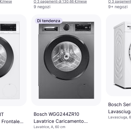
 €/mese
O 3 pagamenti di 130,66 €/mese
O 3 pagament
9 negozi
9+ negozi
Di tendenza
Bosch Ser
Lavasciug
Bosch WGG244ZR10
IT
Lavasciuga, 
Lavatrice Caricamento
 Frontale
Lavatrice, A, 60 cm
Frontale 9 kg