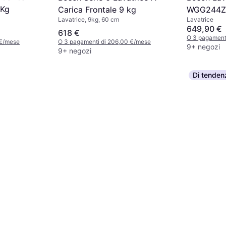
 Kg
Carica Frontale 9 kg
WGG244ZRI
Lavatrice, 9kg, 60 cm
Lavatrice
Classe A
649,90 €
618 €
O 3 pagament
 €/mese
O 3 pagamenti di 206,00 €/mese
9+ negozi
9+ negozi
Di tenden