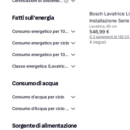
Certificazioni di Sostenibilità di Terze Parti
Bosch Lavatrice L
Fatti sull'energia
Installazione Serie
Lavatrice, 60 cm
1400 giri/min
Consumo energetico per 100 cicli
546,99 €
O 3 pagamenti di 182,33
4 negozi
Consumo energetico per ciclo
Consumo energetico per 100 cicli di lavaggio/asciugatura
Classe energetica (Lavatrice e asciugatrice)
Consumo di acqua
Consumo d'acqua per ciclo
Consumo d'Acqua per ciclo di Lavaggio/Asciugatura
Sorgente di alimentazione