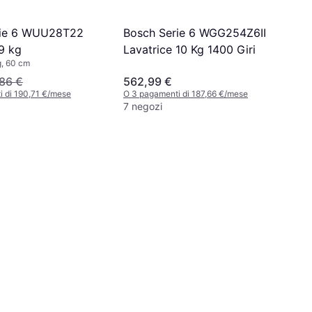
rie 6 WUU28T22
Bosch Serie 6 WGG254Z6II
9 kg
Lavatrice 10 Kg 1400 Giri
g, 60 cm
86 €
562,99 €
 di 190,71 €/mese
O 3 pagamenti di 187,66 €/mese
7 negozi