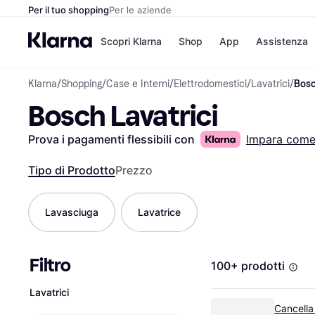
Per il tuo shopping
Per le aziende
Scopri Klarna
Shop
App
Assistenza
Klarna
/
Shopping
/
Case e Interni
/
Elettrodomestici
/
Lavatrici
/
Bosc
Opzioni di pagame
Negozi
Bosch Lavatrici
Opzioni di pagamen
Booking.c
Paga ora
Unieuro
Paga in 3 rate
Media Wor
Prova i pagamenti flessibili con
Impara com
Paga dopo 30 giorni
eBay
Finanziamento
Zalando
Tipo di Prodotto
Prezzo
Lavasciuga
Lavatrice
Elenco negozi
Filtro
100+ prodotti
Lavatrici
Cancella tu