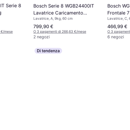
T Serie 8
Bosch Serie 8 WGB24400IT
Bosch WG
g
Lavatrice Caricamento
Frontale 7
Lavatrice, A, 9kg, 60 cm
Lavatrice, C,
Frontale 9 kg 1400 giri/min
799,90 €
466,99 €
3 €/mese
O 3 pagamenti di 266,63 €/mese
O 3 pagamenti
2 negozi
6 negozi
Di tendenza