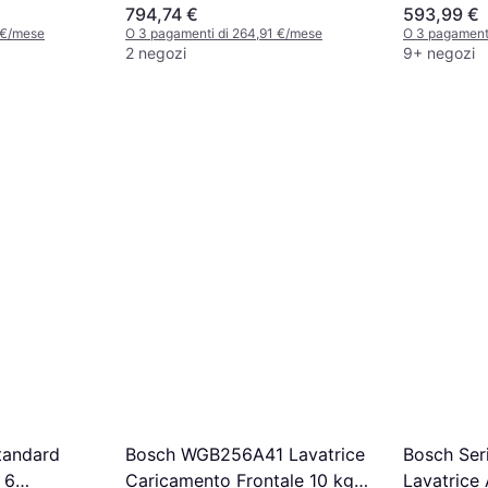
794,74 €
593,99 €
 €/mese
O 3 pagamenti di 264,91 €/mese
O 3 pagamenti
2 negozi
9+ negozi
Bosch WGB256A41 Lavatrice
Bosch Se
tandard
Caricamento Frontale 10 kg
Lavatrice 
 6