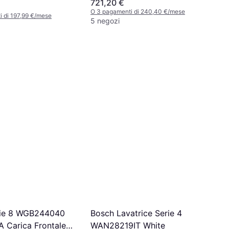
721,20 €
O 3 pagamenti di 240,40 €/mese
 di 197,99 €/mese
5 negozi
rie 8 WGB244040
Bosch Lavatrice Serie 4
A Carica Frontale 9
WAN28219IT White