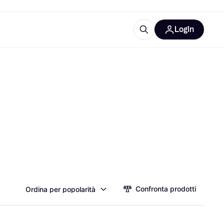
Login
Approfondimenti
ure per ufficio
re
Cos'è Klarna?
categorie
Confronta prodotti
Ordina per popolarità