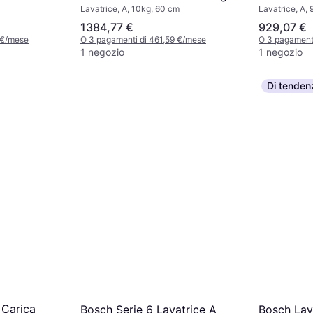
Lavatrice, A, 10kg, 60 cm
Lavatrice, A,
1600 Giri/min Bianco
Kg
10 Kg
1384,77 €
929,07 €
 €/mese
O 3 pagamenti di 461,59 €/mese
O 3 pagament
1 negozio
1 negozio
Di tenden
 Carica
Bosch Serie 6 Lavatrice A
Bosch Lav