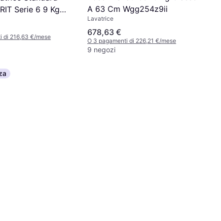
A 63 Cm Wgg254z9ii
T Serie 6 9 Kg
Lavatrice
678,63 €
i di 216,63 €/mese
O 3 pagamenti di 226,21 €/mese
9 negozi
za