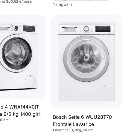
i di 300,62 €/mese
1 negozio
ie 4 WNA144V0IT
a 9/5 kg 1400 giri
Bosch Serie 6 WUU28T70
60 cm
Frontale Lavatrice
Lavatrice, B, 8kg, 60 cm