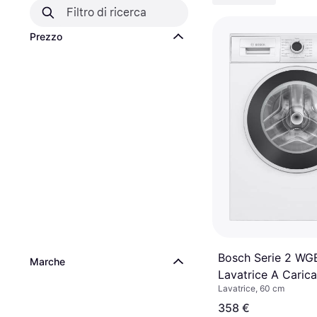
Prezzo
Bosch Serie 2 WG
Marche
Lavatrice A Carica
Lavatrice, 60 cm
kg 1200 giri/min
358 €