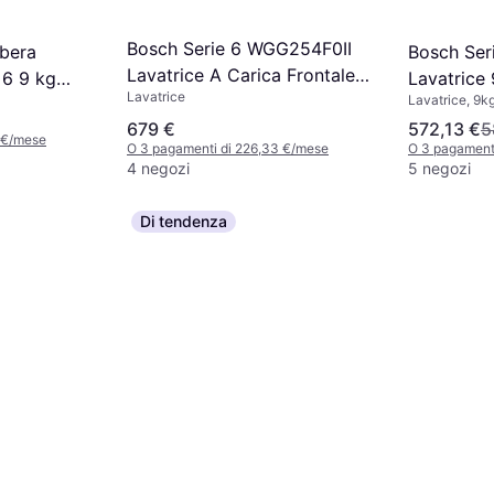
Bosch Serie 6 WGG254F0II
Bosch Se
ibera
Lavatrice A Carica Frontale
Lavatrice 
 6 9 kg
Lavatrice
10kg
Lavatrice, 9k
679 €
572,13 €
5
 €/mese
O 3 pagamenti di 226,33 €/mese
O 3 pagamenti
4 negozi
5 negozi
Di tendenza