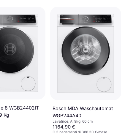
rie 8 WGB24402IT
Bosch MDA Waschautomat
9 Kg
WGB244A40
Lavatrice, A, 9kg, 60 cm
1164,90 €
O 3 pagamenti di 388,30 €/mese