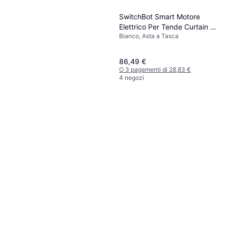
SwitchBot Smart Motore
Elettrico Per Tende Curtain U
Bianco, Asta a Tasca
Rail 3
86,49 €
O 3 pagamenti di 28,83 €
4 negozi