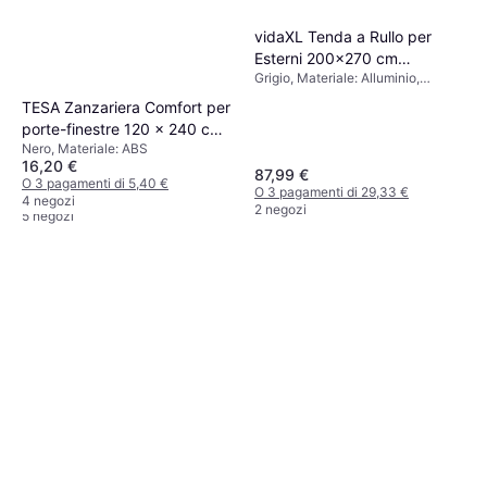
vidaXL Tenda a Rullo per
Esterni 200x270 cm
Grigio, Materiale: Alluminio,
Antracite 200x270cm
Acciaio, Poliestere, Oscurante
TESA Zanzariera Comfort per
Aqara Controllore Tende a
porte-finestre 120 x 240 cm
Rullo T1S
Nero, Materiale: ABS
120x240cm
Bianco
16,20 €
87,99 €
100,82 €
O 3 pagamenti di 5,40 €
O 3 pagamenti di 29,33 €
O 3 pagamenti di 33,60 €
4 negozi
2 negozi
5 negozi