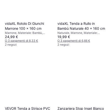
vidaXL Rotolo Di Giunchi
vidaXL Tenda a Rullo in
Marrone 100 x 160 cm
Bambù Naturale 40 x 160 cm
Marrone, Materiale: Bambù,
Naturale, Marrone, Materiale:
24,99 €
19,99 €
Risparmio energetico,
Bambù
Meccanismo a catena
O 3 pagamenti di 8,33 €
O 3 pagamenti di 6,66 €
2 negozi
2 negozi
VEVOR Tenda a Strisce PVC
Zanzariera Stop Inset Bianco