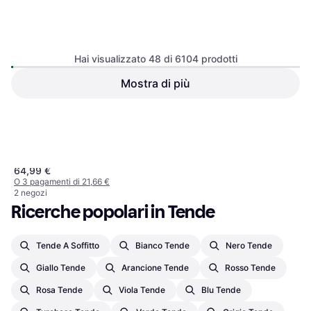
3M Rullo Abrasivo Non
Hai visualizzato 48 di 6104 prodotti
Tessuto Perforato 100 x 200
mm
Mostra di più
77,06 €
vidaXL Outdoor
O 3 pagamenti di 25,68 €
White/Orange 100x250cm
2 negozi
1
2
3
...
66
...
128
Arancione, Bianco, Materiale:
64,99 €
Alluminio, Acciaio, Poliestere
O 3 pagamenti di 21,66 €
2 negozi
Ricerche popolari in Tende
Tende A Soffitto
Bianco Tende
Nero Tende
Giallo Tende
Arancione Tende
Rosso Tende
Rosa Tende
Viola Tende
Blu Tende