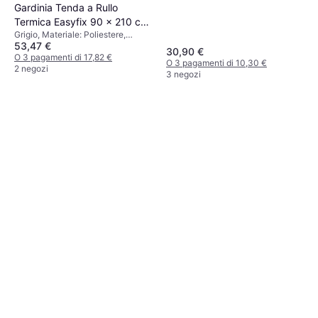
Gardinia Tenda a Rullo
Termica Easyfix 90 x 210 cm
Grigio, Materiale: Poliestere,
Ardesia
53,47 €
Meccanismo a catena
30,90 €
O 3 pagamenti di 17,82 €
O 3 pagamenti di 10,30 €
2 negozi
3 negozi