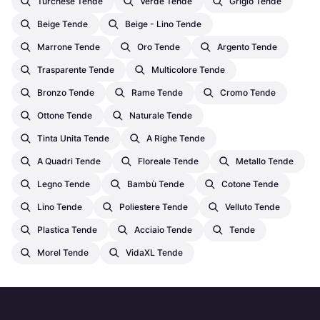
Turchese Tende
Verde Tende
Grigio Tende
Beige Tende
Beige - Lino Tende
Marrone Tende
Oro Tende
Argento Tende
Trasparente Tende
Multicolore Tende
Bronzo Tende
Rame Tende
Cromo Tende
Ottone Tende
Naturale Tende
Tinta Unita Tende
A Righe Tende
A Quadri Tende
Floreale Tende
Metallo Tende
Legno Tende
Bambù Tende
Cotone Tende
Lino Tende
Poliestere Tende
Velluto Tende
Plastica Tende
Acciaio Tende
Tende
Morel Tende
VidaXL Tende