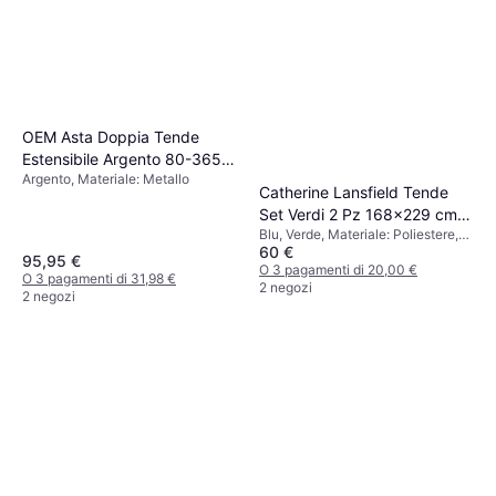
OEM Asta Doppia Tende
Estensibile Argento 80-365
Argento, Materiale: Metallo
cm 2 Pezzi
Catherine Lansfield Tende
Set Verdi 2 Pz 168x229 cm
Blu, Verde, Materiale: Poliestere,
Melville
60 €
Anello
95,95 €
O 3 pagamenti di 20,00 €
O 3 pagamenti di 31,98 €
2 negozi
2 negozi