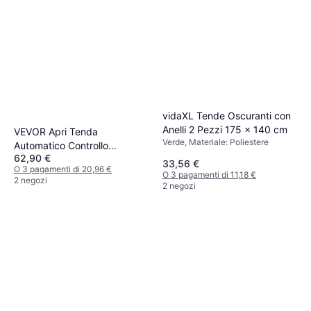
vidaXL Tende Oscuranti con
Anelli 2 Pezzi 175 x 140 cm
VEVOR Apri Tenda
Verde, Materiale: Poliestere
Automatico Controllo
62,90 €
Telecomando Intelligente
33,56 €
O 3 pagamenti di 20,96 €
O 3 pagamenti di 11,18 €
2 negozi
2 negozi