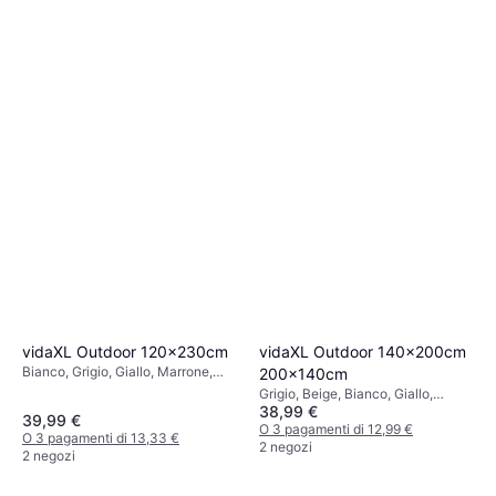
vidaXL Outdoor 120x230cm
vidaXL Outdoor 140x200cm
Bianco, Grigio, Giallo, Marrone,
200x140cm
Beige, Materiale: Plastica,
Grigio, Beige, Bianco, Giallo,
Poliestere, Meccanismo a catena
38,99 €
Materiale: Plastica, Poliestere,
39,99 €
Meccanismo a catena
O 3 pagamenti di 12,99 €
O 3 pagamenti di 13,33 €
2 negozi
2 negozi