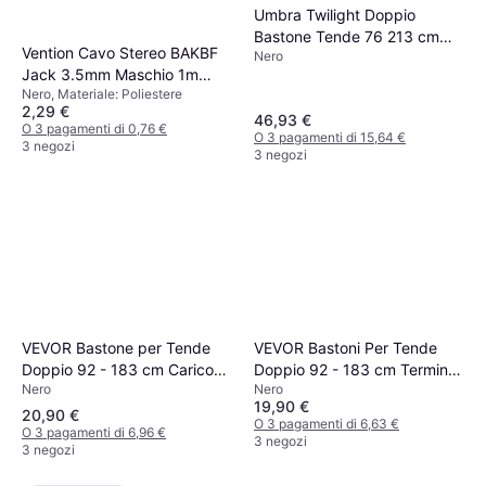
Umbra Twilight Doppio
Bastone Tende 76 213 cm
Vention Cavo Stereo BAKBF
Nero
Nero Opaco
Jack 3.5mm Maschio 1m
Nero, Materiale: Poliestere
Nero
2,29 €
46,93 €
O 3 pagamenti di 0,76 €
O 3 pagamenti di 15,64 €
3 negozi
3 negozi
VEVOR Bastone per Tende
VEVOR Bastoni Per Tende
Doppio 92 - 183 cm Carico
Doppio 92 - 183 cm Terminali
Nero
Nero
Max 13,6 kg
Rotondi Carico Max. 13.6 kg
19,90 €
ca.
20,90 €
O 3 pagamenti di 6,63 €
O 3 pagamenti di 6,96 €
3 negozi
3 negozi