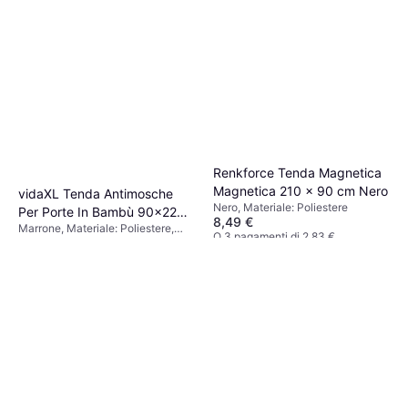
Renkforce Tenda Magnetica
Magnetica 210 x 90 cm Nero
vidaXL Tenda Antimosche
Nero, Materiale: Poliestere
Per Porte In Bambù 90x220
8,49 €
Marrone, Materiale: Poliestere,
cm - Marrone
O 3 pagamenti di 2,83 €
81,99 €
Asta a Tasca
2 negozi
O 3 pagamenti di 27,33 €
2 negozi