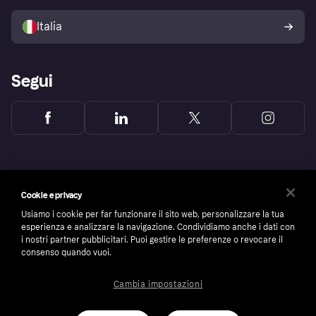
Vendi con Klarna
Piattaforme e partner
Politica di protezione
dell'acquirente Klarna
Italia
Segui
Cookie e privacy
Usiamo i cookie per far funzionare il sito web, personalizzare la tua
esperienza e analizzare la navigazione. Condividiamo anche i dati con
i nostri partner pubblicitari. Puoi gestire le preferenze o revocare il
consenso quando vuoi.
Cambia impostazioni
Copyright © 2005-2026 Klarna Bank AB (publ). Headquarters: Stockholm, Sweden. All
rights reserved. Klarna Bank AB (publ). Sveavägen 46, 111 34 Stockholm. Organization
number: 556737-0431