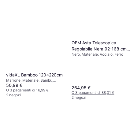
OEM Asta Telescopica
Regolabile Nera 92-168 cm 2
Nero, Materiale: Acciaio, Ferro
Pezzi
vidaXL Bamboo 120x220cm
Marrone, Materiale: Bambù,
50,99 €
Meccanismo a catena
264,95 €
O 3 pagamenti di 16,99 €
O 3 pagamenti di 88,31 €
2 negozi
2 negozi