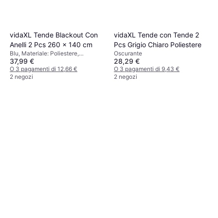
vidaXL Tende Blackout Con
vidaXL Tende con Tende 2
Anelli 2 Pcs 260 x 140 cm
Pcs Grigio Chiaro Poliestere
Blu, Materiale: Poliestere,
Oscurante
37,99 €
28,29 €
Oscurante
O 3 pagamenti di 12,66 €
O 3 pagamenti di 9,43 €
2 negozi
2 negozi