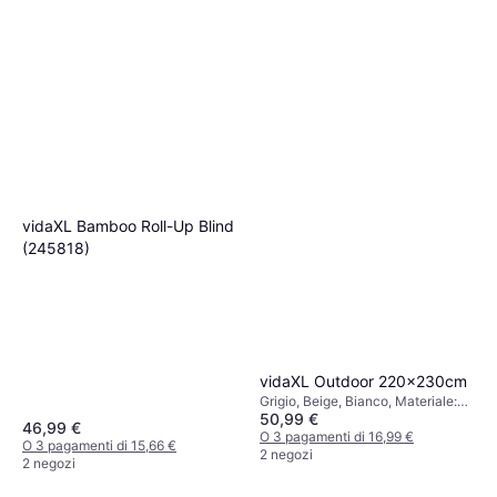
vidaXL Bamboo Roll-Up Blind
(245818)
vidaXL Outdoor 220x230cm
Grigio, Beige, Bianco, Materiale:
50,99 €
Plastica, Meccanismo a catena
46,99 €
O 3 pagamenti di 16,99 €
O 3 pagamenti di 15,66 €
2 negozi
2 negozi