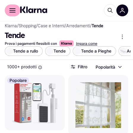
Per il tuo shopping
Per le aziende
Klarna
/
Shopping
/
Case e Interni
/
Arredamenti
/
Tende
Tende
Prova i pagamenti flessibili con
Impara come
Tende a rullo
Tende
Tende a Pieghe
Ac
1000+ prodotti
Filtro
Popolarità
Popolare