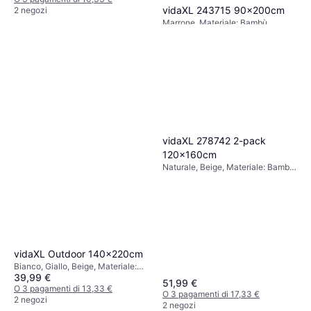
vidaXL 243715 90x200cm
2 negozi
Marrone, Materiale: Bambù
65,99 €
O 3 pagamenti di 21,99 €
2 negozi
vidaXL 278742 2-pack
120x160cm
Naturale, Beige, Materiale: Bambù,
Meccanismo a catena
vidaXL Outdoor 140x220cm
Bianco, Giallo, Beige, Materiale:
39,99 €
Plastica, Poliestere, Meccanismo
51,99 €
a catena
O 3 pagamenti di 13,33 €
O 3 pagamenti di 17,33 €
2 negozi
2 negozi