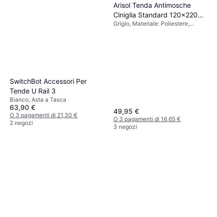
Arisol Tenda Antimosche
Ciniglia Standard 120x220
Grigio, Materiale: Poliestere,
cm 120x220cm
Polipropilene
SwitchBot Accessori Per
Tende U Rail 3
Bianco, Asta a Tasca
63,90 €
49,95 €
O 3 pagamenti di 21,30 €
O 3 pagamenti di 16,65 €
2 negozi
3 negozi