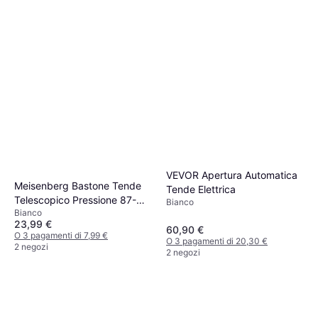
VEVOR Apertura Automatica
Meisenberg Bastone Tende
Tende Elettrica
Telescopico Pressione 87-
Bianco
Bianco
120 Cm Ø32 Mm
23,99 €
60,90 €
O 3 pagamenti di 7,99 €
O 3 pagamenti di 20,30 €
2 negozi
2 negozi