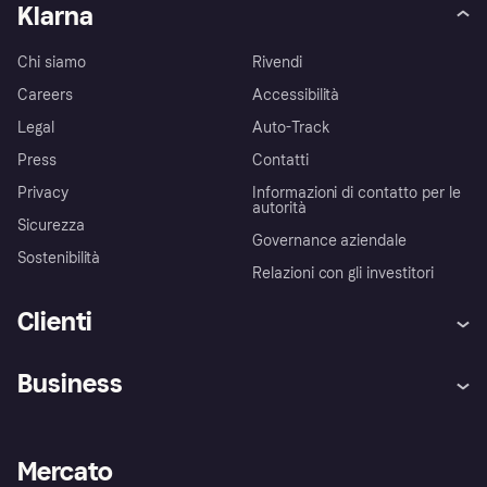
Klarna
Chi siamo
Rivendi
Careers
Accessibilità
Legal
Auto-Track
Press
Contatti
Privacy
Informazioni di contatto per le
autorità
Sicurezza
Governance aziendale
Sostenibilità
Relazioni con gli investitori
Clienti
Assistenza
Arbitro bancario
Business
Login
Promessa di protezione contro
le frodi
Supporto aziende
Portale per sviluppatori
La Klarna app
Impostazioni sulla privacy
Accesso aziende
Stato operativo
Mercato
Esplora i negozi
Il tuo diritto di recesso