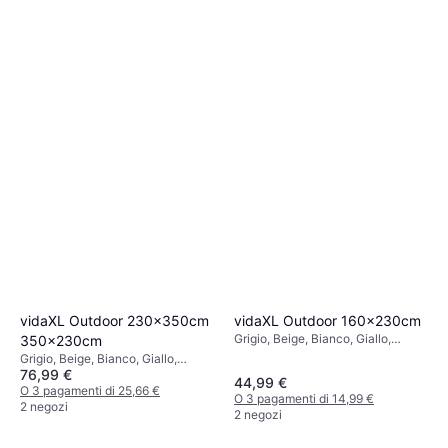
vidaXL Outdoor 230x350cm
vidaXL Outdoor 160x230cm
Grigio, Beige, Bianco, Giallo,
350x230cm
Materiale: Plastica, Poliestere,
Grigio, Beige, Bianco, Giallo,
Meccanismo a catena
76,99 €
Materiale: Plastica, Meccanismo a
44,99 €
catena
O 3 pagamenti di 25,66 €
O 3 pagamenti di 14,99 €
2 negozi
2 negozi