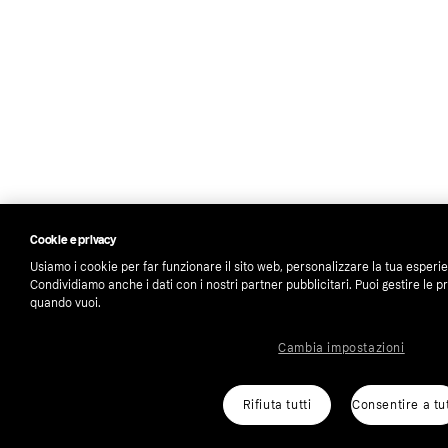
Cookie e privacy
Usiamo i cookie per far funzionare il sito web, personalizzare la tua esperi
Condividiamo anche i dati con i nostri partner pubblicitari. Puoi gestire le
quando vuoi.
Cambia impostazioni
Rifiuta tutti
Consentire a tut