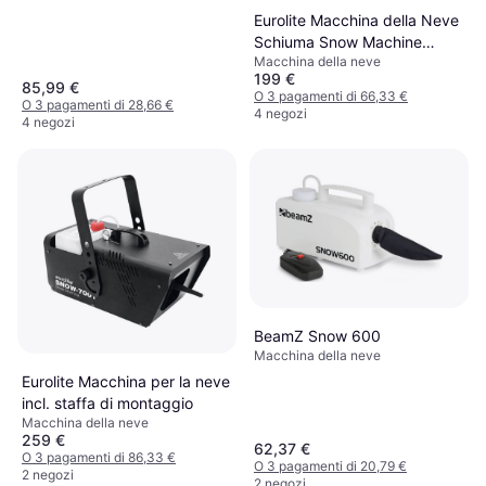
Eurolite Macchina della Neve
Schiuma Snow Machine
Macchina della neve
1500watt Snow 5001
199 €
85,99 €
O 3 pagamenti di 66,33 €
O 3 pagamenti di 28,66 €
4 negozi
4 negozi
BeamZ Snow 600
Macchina della neve
Eurolite Macchina per la neve
incl. staffa di montaggio
Macchina della neve
259 €
62,37 €
O 3 pagamenti di 86,33 €
O 3 pagamenti di 20,79 €
2 negozi
2 negozi