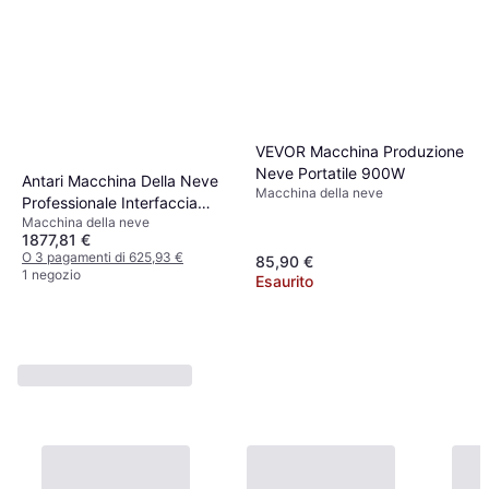
VEVOR Macchina Produzione
Neve Portatile 900W
Antari Macchina Della Neve
Macchina della neve
Professionale Interfaccia
Macchina della neve
Dmx 10 Metri Tubo S-500
1877,81 €
O 3 pagamenti di 625,93 €
85,90 €
1 negozio
Esaurito