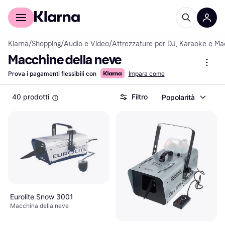
Per il tuo shopping
Per le aziende
Klarna
/
Shopping
/
Audio e Video
/
Attrezzature per DJ, Karaoke e Ma
Macchine della neve
Prova i pagamenti flessibili con
Impara come
40 prodotti
Filtro
Popolarità
Eurolite Snow 3001
Macchina della neve