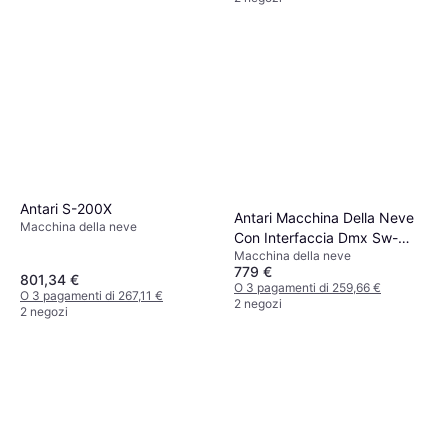
Antari S-200X
Antari Macchina Della Neve
Macchina della neve
Con Interfaccia Dmx Sw-
Macchina della neve
250x
779 €
801,34 €
O 3 pagamenti di 259,66 €
O 3 pagamenti di 267,11 €
2 negozi
2 negozi