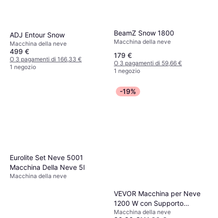
BeamZ Snow 1800
ADJ Entour Snow
Macchina della neve
Macchina della neve
499 €
179 €
O 3 pagamenti di 166,33 €
O 3 pagamenti di 59,66 €
1 negozio
1 negozio
-19%
Eurolite Set Neve 5001
Macchina Della Neve 5l
Macchina della neve
VEVOR Macchina per Neve
1200 W con Supporto
Macchina della neve
Regolabile