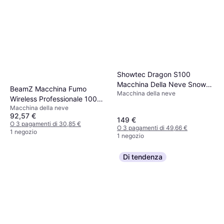
Showtec Dragon S100
Macchina Della Neve Snow
BeamZ Macchina Fumo
Macchina della neve
Machine
Wireless Professionale 1000w
Macchina della neve
Con 2 Telecomandi Nebbia
92,57 €
Smog
149 €
O 3 pagamenti di 30,85 €
O 3 pagamenti di 49,66 €
1 negozio
1 negozio
Di tendenza