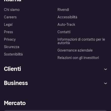
Chi siamo
Rivendi
Careers
Accessibilità
Legal
Auto-Track
Press
Contatti
Privacy
Informazioni di contatto per le
autorità
Sicurezza
Governance aziendale
Sostenibilità
Relazioni con gli investitori
Clienti
Assistenza
Arbitro bancario
Business
Login
Promessa di protezione contro
le frodi
Supporto aziende
Portale per sviluppatori
La Klarna app
Impostazioni sulla privacy
Accesso aziende
Stato operativo
Mercato
Esplora i negozi
Il tuo diritto di recesso
Vendi con Klarna
Piattaforme e partner
Politica di protezione