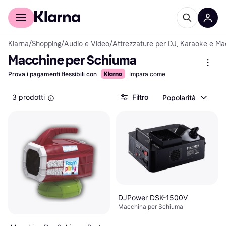
Per il tuo shopping
Per le aziende
Klarna
/
Shopping
/
Audio e Video
/
Attrezzature per DJ, Karaoke e Ma
Macchine per Schiuma
Prova i pagamenti flessibili con
Impara come
3 prodotti
Filtro
Popolarità
DJPower DSK-1500V
Macchina per Schiuma