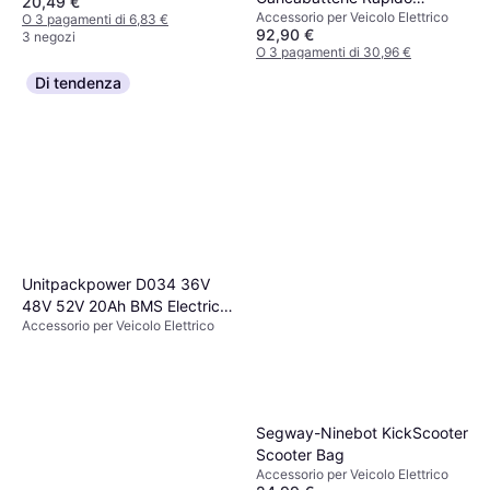
20,49 €
Accessorio per Veicolo Elettrico
Monopattino Elettrico 48V
O 3 pagamenti di 6,83 €
92,90 €
3 negozi
O 3 pagamenti di 30,96 €
1 negozio
Di tendenza
Unitpackpower D034 36V
48V 52V 20Ah BMS Electric
Accessorio per Veicolo Elettrico
Scooter Battery
Segway-Ninebot KickScooter
Scooter Bag
Accessorio per Veicolo Elettrico