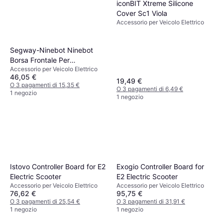
iconBIT Xtreme Silicone
Cover Sc1 Viola
Accessorio per Veicolo Elettrico
Segway-Ninebot Ninebot
Borsa Frontale Per
Accessorio per Veicolo Elettrico
Monopattino Elettrico
46,05 €
19,49 €
O 3 pagamenti di 15,35 €
O 3 pagamenti di 6,49 €
1 negozio
1 negozio
Istovo Controller Board for E2
Exogio Controller Board for
Electric Scooter
E2 Electric Scooter
Accessorio per Veicolo Elettrico
Accessorio per Veicolo Elettrico
76,62 €
95,75 €
O 3 pagamenti di 25,54 €
O 3 pagamenti di 31,91 €
1 negozio
1 negozio