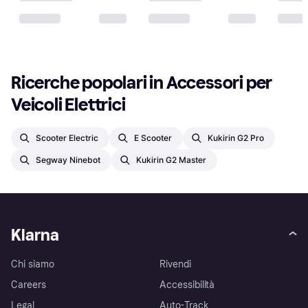
Ricerche popolari in Accessori per 
Veicoli Elettrici
Scooter Electric
E Scooter
Kukirin G2 Pro
Segway Ninebot
Kukirin G2 Master
Klarna
Chi siamo
Rivendi
Careers
Accessibilità
Legal
Auto-Track