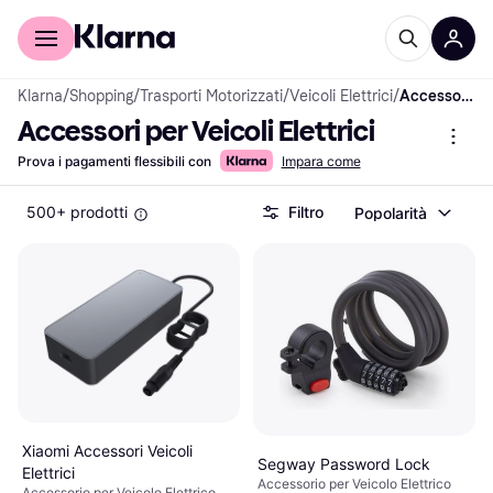
Per il tuo shopping
Per le aziende
Klarna
/
Shopping
/
Trasporti Motorizzati
/
Veicoli Elettrici
/
Accessori per Veicoli Elettrici
Accessori per Veicoli Elettrici
Prova i pagamenti flessibili con
Impara come
500+ prodotti
Filtro
Popolarità
Xiaomi Accessori Veicoli
Segway Password Lock
Elettrici
Accessorio per Veicolo Elettrico
Accessorio per Veicolo Elettrico