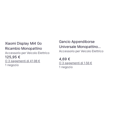
Gancio Appendiborse
Xiaomi Display Mi4 Go
Universale Monopattino
Ricambio Monopattino
Accessorio per Veicolo Elettrico
Xiaomi M365 M187 Pro
Accessorio per Veicolo Elettrico
125,95 €
4,69 €
O 3 pagamenti di 41,98 €
O 3 pagamenti di 1,56 €
1 negozio
1 negozio