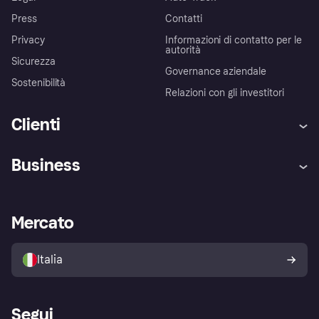
Press
Contatti
Privacy
Informazioni di contatto per le
autorità
Sicurezza
Governance aziendale
Sostenibilità
Relazioni con gli investitori
Clienti
Assistenza
Arbitro bancario
Business
Login
Promessa di protezione contro
le frodi
Supporto aziende
Portale per sviluppatori
La Klarna app
Impostazioni sulla privacy
Accesso aziende
Stato operativo
Mercato
Esplora i negozi
Il tuo diritto di recesso
Vendi con Klarna
Piattaforme e partner
Politica di protezione
dell'acquirente Klarna
Italia
Segui