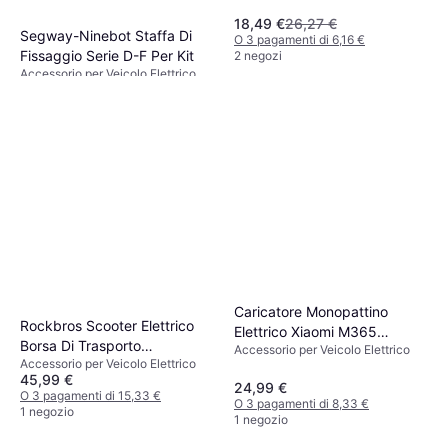
18,49 €
26,27 €
Segway-Ninebot Staffa Di
O 3 pagamenti di 6,16 €
Fissaggio Serie D-F Per Kit
2 negozi
Accessorio per Veicolo Elettrico
12,99 €
O 3 pagamenti di 4,33 €
2 negozi
Caricatore Monopattino
Rockbros Scooter Elettrico
Elettrico Xiaomi M365
Borsa Di Trasporto
Accessorio per Veicolo Elettrico
Ninebot
Accessorio per Veicolo Elettrico
Impermeabile 3L
45,99 €
24,99 €
O 3 pagamenti di 15,33 €
O 3 pagamenti di 8,33 €
1 negozio
1 negozio