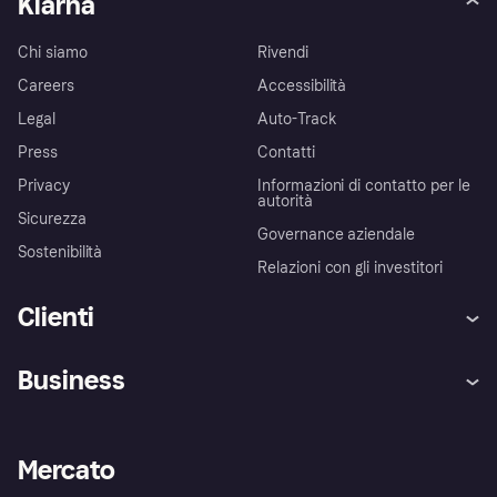
Klarna
Chi siamo
Rivendi
Careers
Accessibilità
Legal
Auto-Track
Press
Contatti
Privacy
Informazioni di contatto per le
autorità
Sicurezza
Governance aziendale
Sostenibilità
Relazioni con gli investitori
Clienti
Assistenza
Arbitro bancario
Business
Login
Promessa di protezione contro
le frodi
Supporto aziende
Portale per sviluppatori
La Klarna app
Impostazioni sulla privacy
Accesso aziende
Stato operativo
Mercato
Esplora i negozi
Il tuo diritto di recesso
Vendi con Klarna
Piattaforme e partner