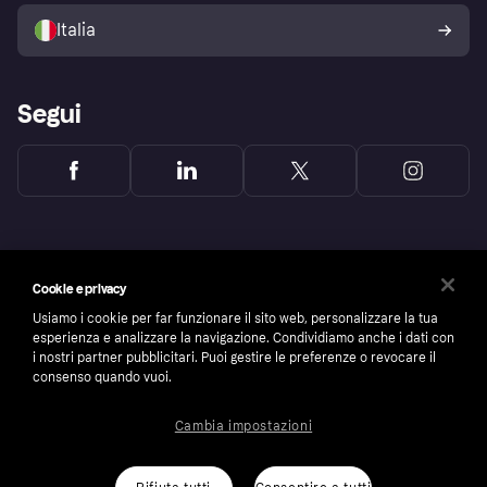
Politica di protezione
dell'acquirente Klarna
Italia
Segui
Cookie e privacy
Usiamo i cookie per far funzionare il sito web, personalizzare la tua
esperienza e analizzare la navigazione. Condividiamo anche i dati con
i nostri partner pubblicitari. Puoi gestire le preferenze o revocare il
consenso quando vuoi.
Cambia impostazioni
Copyright © 2005-2026 Klarna Bank AB (publ). Headquarters: Stockholm, Sweden. All
rights reserved. Klarna Bank AB (publ). Sveavägen 46, 111 34 Stockholm. Organization
number: 556737-0431