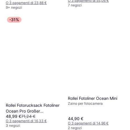
O 3 pagamenti di 55,06 €
O 3 pagamenti di 23,88 €
7 negozi
9+ negozi
-31%
Rollei Fotoliner Ocean Mini
Zaino per fotocamera
Rollei Fotorucksack Fotoliner
Ocean Pro Großer
48,99 €
71,24 €
Kamerarucksack in Grau
44,90 €
O 3 pagamenti di 16,33 €
O 3 pagamenti di 14,96 €
3 negozi
2 negozi