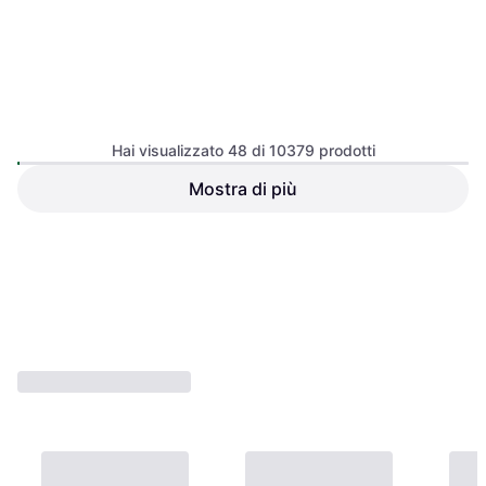
Cullmann Garanzia Europa
Borsa a tracolla
Hai visualizzato 48 di 10379 prodotti
Mostra di più
Lowepro Tahoe CS 20
Borsa per fotocamera
11,78 €
30,75 €
O 3 pagamenti di 3,92 €
O 3 pagamenti di 10,25 €
6 negozi
6 negozi
1
2
3
...
110
...
217