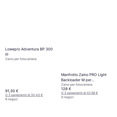
Lowepro Adventura BP 300
III
Zaino per fotocamera
Manfrotto Zaino PRO Light
Backloader M per
Zaino per fotocamera
CSC/Reflex
128 €
91,30 €
O 3 pagamenti di 42,66 €
O 3 pagamenti di 30,43 €
9 negozi
8 negozi