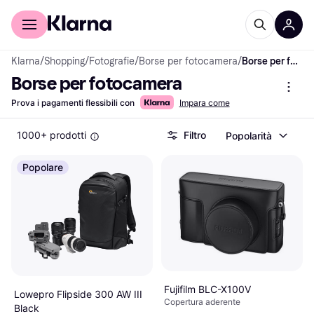
Per il tuo shopping
Per le aziende
Klarna
/
Shopping
/
Fotografie
/
Borse per fotocamera
/
Borse per fotocamera
Borse per fotocamera
Prova i pagamenti flessibili con
Impara come
1000+ prodotti
Filtro
Popolarità
Popolare
Fujifilm BLC-X100V
Lowepro Flipside 300 AW III
Copertura aderente
Black