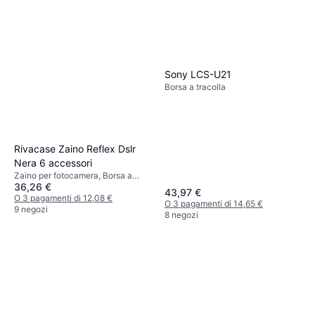
Sony LCS-U21
Borsa a tracolla
Rivacase Zaino Reflex Dslr
Nera 6 accessori
Zaino per fotocamera, Borsa a
36,26 €
tracolla
43,97 €
O 3 pagamenti di 12,08 €
O 3 pagamenti di 14,65 €
9 negozi
8 negozi