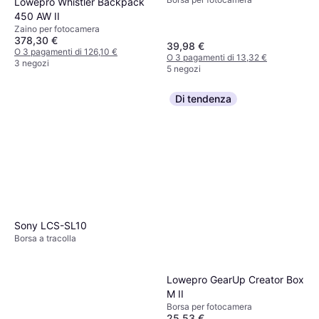
Lowepro Whistler Backpack
450 AW II
Zaino per fotocamera
378,30 €
39,98 €
O 3 pagamenti di 126,10 €
O 3 pagamenti di 13,32 €
3 negozi
5 negozi
Di tendenza
Sony LCS-SL10
Borsa a tracolla
Lowepro GearUp Creator Box
M II
Borsa per fotocamera
25,53 €