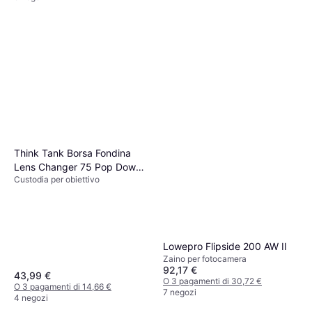
Think Tank Borsa Fondina
Lens Changer 75 Pop Down
Custodia per obiettivo
V3.0
Lowepro Flipside 200 AW II
Zaino per fotocamera
92,17 €
43,99 €
O 3 pagamenti di 30,72 €
O 3 pagamenti di 14,66 €
7 negozi
4 negozi