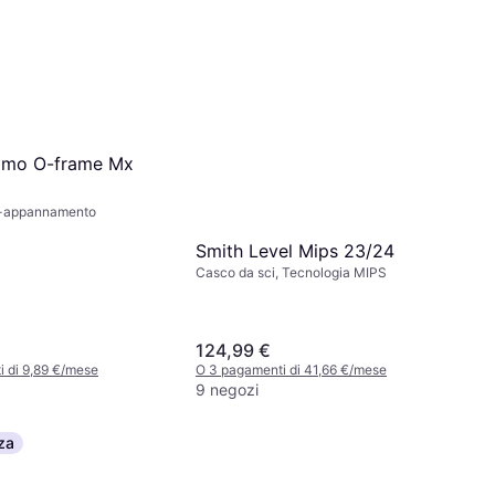
omo O-frame Mx
i-appannamento
Smith Level Mips 23/24
Casco da sci, Tecnologia MIPS
124,99 €
 di 9,89 €/mese
O 3 pagamenti di 41,66 €/mese
9 negozi
za