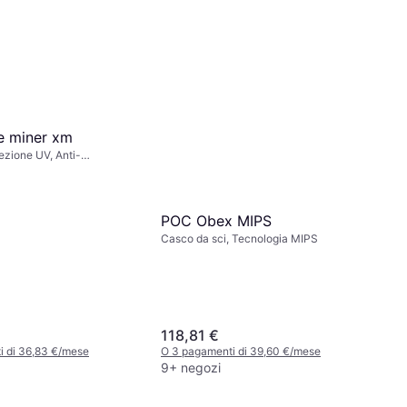
ne miner xm
ezione UV, Anti-
o
POC Obex MIPS
Casco da sci, Tecnologia MIPS
118,81 €
i di 36,83 €/mese
O 3 pagamenti di 39,60 €/mese
9+ negozi