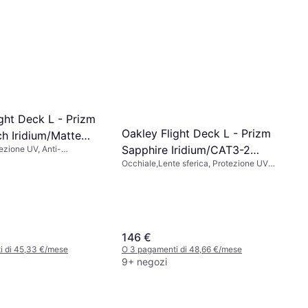
ght Deck L - Prizm
Oakley Flight Deck L - Prizm
h Iridium/Matte
Sapphire Iridium/CAT3-2
ezione UV, Anti-
o
Occhiale,Lente sferica, Protezione UV,
Matte Black
Anti-appannamento
146 €
i di 45,33 €/mese
O 3 pagamenti di 48,66 €/mese
9+ negozi