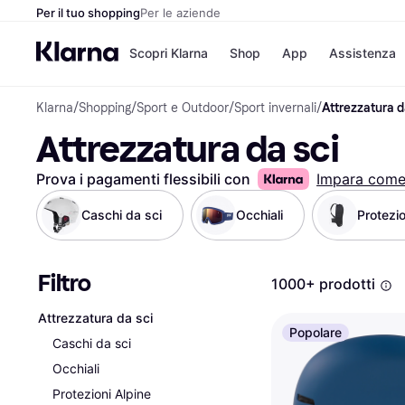
Per il tuo shopping
Per le aziende
Scopri Klarna
Shop
App
Assistenza
Klarna
/
Shopping
/
Sport e Outdoor
/
Sport invernali
/
Attrezzatura d
Opzioni di pagame
Negozi
Attrezzatura da sci
Opzioni di pagamen
Booking.c
Paga ora
Unieuro
Paga in 3 rate
Media Wor
Prova i pagamenti flessibili con
Impara com
Paga dopo 30 giorni
eBay
Finanziamento
Zalando
Caschi da sci
Occhiali
Protezio
Filtro
Elenco negozi
1000+ prodotti
Attrezzatura da sci
Popolare
Caschi da sci
Occhiali
Protezioni Alpine