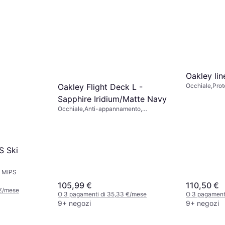
Oakley li
Occhiale,Prot
Oakley Flight Deck L -
appannament
Sapphire Iridium/Matte Navy
Occhiale,Anti-appannamento,
Polarizzati, Protezione UV
S Ski
a MIPS
105,99 €
110,50 €
 €/mese
O 3 pagamenti di 35,33 €/mese
O 3 pagament
9+ negozi
9+ negozi