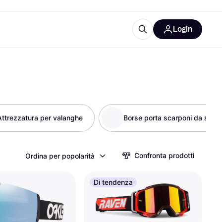
Login
Approfondimenti
ure per ufficio
re
Cos'è Klarna?
Attrezzatura per valanghe
Borse porta scarponi da sci
categorie
Confronta prodotti
Ordina per popolarità
Di tendenza