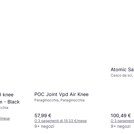
Atomic Sa
Casco da sci, 
POC Joint Vpd Air Knee
0 knee
Paraginocchia, Paraginocchia
m - Black
cchia
57,99 €
100,49 €
€/mese
O 3 pagamenti di 19,33 €/mese
O 3 pagament
9+ negozi
9+ negozi