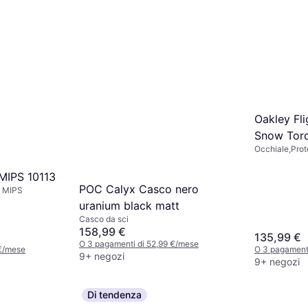
Oakley Fli
Snow Torc
Occhiale,Prot
Black
appannament
MIPS 10113
POC Calyx Casco nero
a MIPS
uranium black matt
Casco da sci
158,99 €
135,99 €
O 3 pagamenti di 52,99 €/mese
 €/mese
O 3 pagament
9+ negozi
9+ negozi
Di tendenza