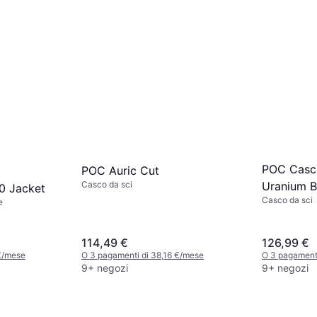
POC Casco
POC Auric Cut
Uranium B
Casco da sci
0 Jacket
Casco da sci
e
114,49 €
126,99 €
€/mese
O 3 pagamenti di 38,16 €/mese
O 3 pagament
9+ negozi
9+ negozi