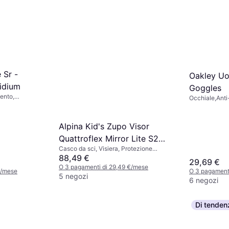
 Sr -
Oakley U
ridium
Goggles
ento,
Occhiale,Ant
Alpina Kid's Zupo Visor
Quattroflex Mirror Lite S2
Casco da sci, Visiera, Protezione
51-55 cm
Auricolare Rimovibile
88,49 €
29,69 €
O 3 pagamenti di 29,49 €/mese
€/mese
O 3 pagamenti
5 negozi
6 negozi
Di tenden