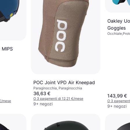
Oakley Uo
Goggles
Occhiale,Prot
appannament
- MIPS
POC Joint VPD Air Kneepad
Paraginocchia, Paraginocchia
36,63 €
143,99 €
O 3 pagamenti di 12,21 €/mese
 €/mese
O 3 pagamenti
9+ negozi
9+ negozi