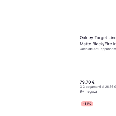
Oakley Target Line
Matte Black/Fire I
Occhiale,Anti-appannam
Protezione UV
79,70 €
O 3 pagamenti di 26,56 
9+ negozi
-11%