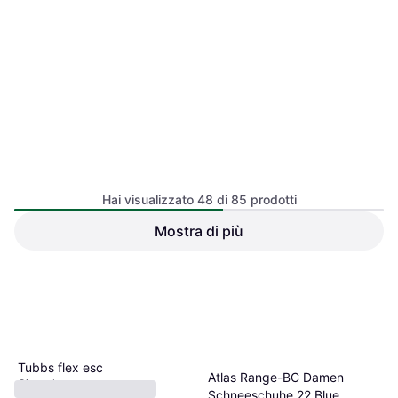
2 negozi
Hai visualizzato 48 di 85 prodotti
Mostra di più
1
2
Tubbs flex esc
Atlas Range-BC Damen
Ciaspola
Schneeschuhe 22 Blue
92,99 €