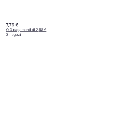
7,76 €
O 3 pagamenti di 2,58 €
3 negozi
Atlas Ciaspole Treeline Rosso
25 Red
Ciaspola
140,95 €
O 3 pagamenti di 46,98 €
2 negozi