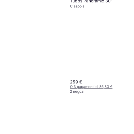
Tubbs Panoramic 30"
Ciaspola
259 €
O 3 pagamenti di 86,33 €
2 negozi
Tubbs Ciaspole Flex STP
Nero 28
Ciaspola
64,95 €
O 3 pagamenti di 21,65 €