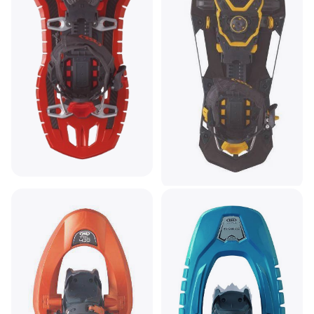
tsl-outdoor Symbioz
tsl-outdoor Ciaspole TSL
Hyperflex Elite
highlander adjust Noir
Ciaspola
177,99 €
Ciaspola
O 3 pagamenti di 59,33 €
206,93 €
6 negozi
O 3 pagamenti di 68,97 €
5 negozi