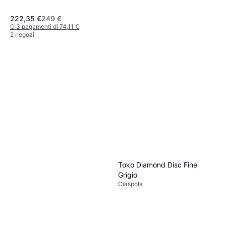
222,35 €
249 €
O 3 pagamenti di 74,11 €
2 negozi
TSL Ciaspole 305 Access
Bleu
Ciaspola
139,03 €
O 3 pagamenti di 46,34 €
3 negozi
Toko Diamond Disc Fine
Grigio
Ciaspola