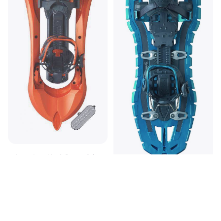
tsl-outdoor Up & Down Grip
Ciaspola
162,99 €
O 3 pagamenti di 54,33 €
TSL Symbioz Hyperflex
7 negozi
Access
Ciaspola
177,99 €
O 3 pagamenti di 59,33 €