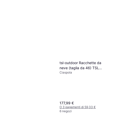
TSL Symbioz Hyperflex
Original 2 Ciaspole
Ciaspola
192,49 €
O 3 pagamenti di 64,16 €
5 negozi
tsl-outdoor Racchette da
neve (taglia da 46) TSL
Ciaspola
Rescue Up&Down Fit Grip
Gris
177,99 €
O 3 pagamenti di 59,33 €
6 negozi