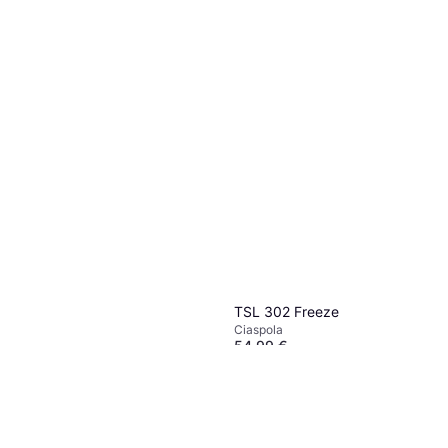
TSL 302 Freeze
Ciaspola
54,99 €
tsl-outdoor Ciaspole TSL
O 3 pagamenti di 18,33 €
Symbioz AdjustableS Noir
5 negozi
Ciaspola
236,99 €
O 3 pagamenti di 78,99 €
4 negozi