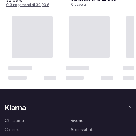
Ciaspola
O 3 pagamenti di 30,99 €
187,99 €
2 negozi
O 3 pagamenti di 62,66 €
2 negozi
Klarna
Chi siamo
Rivendi
Careers
Accessibilità