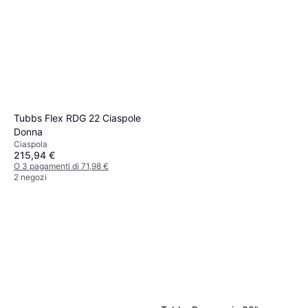
Tubbs Flex RDG 22 Ciaspole
Donna
Ciaspola
215,94 €
O 3 pagamenti di 71,98 €
2 negozi
Tubbs Snow Shoes
Panoramic Snowshoes - Blu
Ciaspola
261,80 €
O 3 pagamenti di 87,26 €
2 negozi