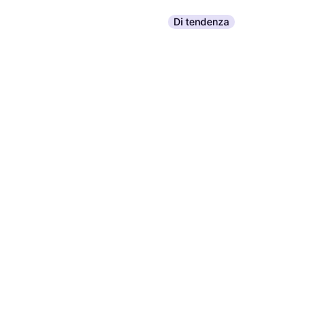
tsl-outdoor Ciaspole TSL 418
Di tendenza
Up&Down Fit Grip Gris
Ciaspola
177,99 €
O 3 pagamenti di 59,33 €
6 negozi