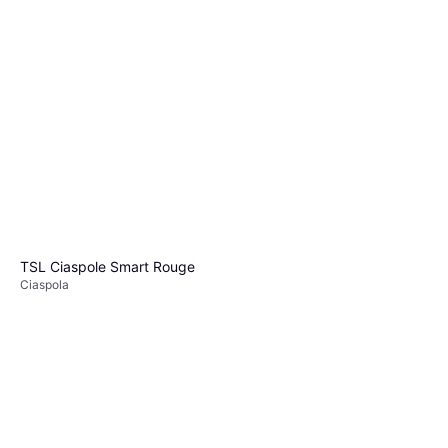
TSL Ciaspole Symbioz
Racing Blanc
TSL 345 Access Racchette
Ciaspola
155,49 €
da neve Grigio
O 3 pagamenti di 51,83 €
Ciaspola
4 negozi
125,99 €
O 3 pagamenti di 41,99 €
4 negozi
TSL Ciaspole Smart Rouge
Ciaspola