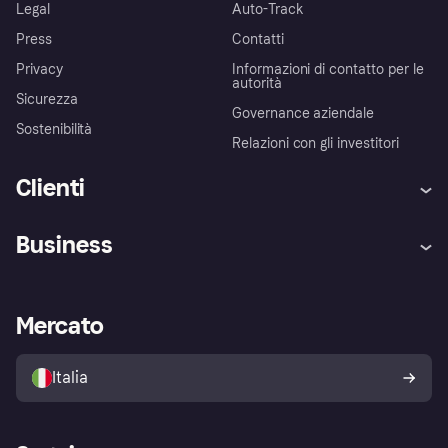
Legal
Auto-Track
Press
Contatti
Privacy
Informazioni di contatto per le
autorità
Sicurezza
Governance aziendale
Sostenibilità
Relazioni con gli investitori
Clienti
Assistenza
Arbitro bancario
Business
Login
Promessa di protezione contro
le frodi
Supporto aziende
Portale per sviluppatori
La Klarna app
Impostazioni sulla privacy
Accesso aziende
Stato operativo
Mercato
Esplora i negozi
Il tuo diritto di recesso
Vendi con Klarna
Piattaforme e partner
Politica di protezione
dell'acquirente Klarna
Italia