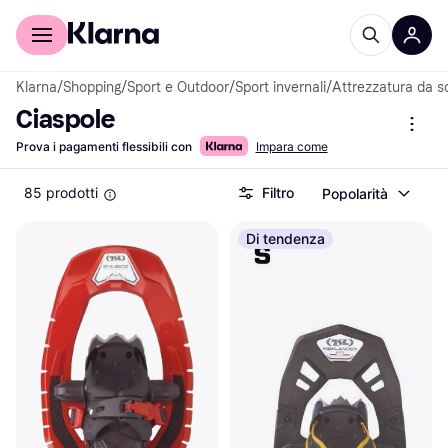
Per il tuo shopping
Per le aziende
Klarna
/
Shopping
/
Sport e Outdoor
/
Sport invernali
/
Attrezzatura da s
Ciaspole
Prova i pagamenti flessibili con
Impara come
85 prodotti
Filtro
Popolarità
Di tendenza