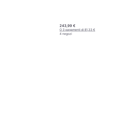
243,99 €
O 3 pagamenti di 81,33 €
4 negozi
TSL Ciaspole 325 Elevation
Rouge
Ciaspola
120,37 €
O 3 pagamenti di 40,12 €
4 negozi