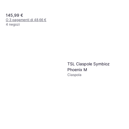
145,99 €
O 3 pagamenti di 48,66 €
4 negozi
Atlas Ciaspole Helium-MTN
Blu 23
Ciaspola
TSL Ciaspole Symbioz
177,49 €
Phoenix M
O 3 pagamenti di 59,16 €
Ciaspola
3 negozi