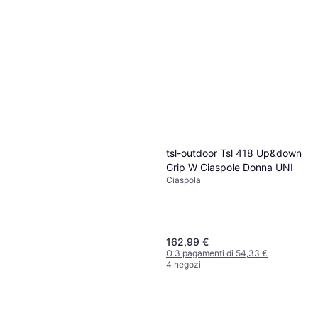
tsl-outdoor Tsl 418 Up&down
Grip W Ciaspole Donna UNI
Ciaspola
162,99 €
O 3 pagamenti di 54,33 €
4 negozi
tsl-outdoor Ciaspole TSL
symbioz hyperflex ajust Noir
Ciaspola