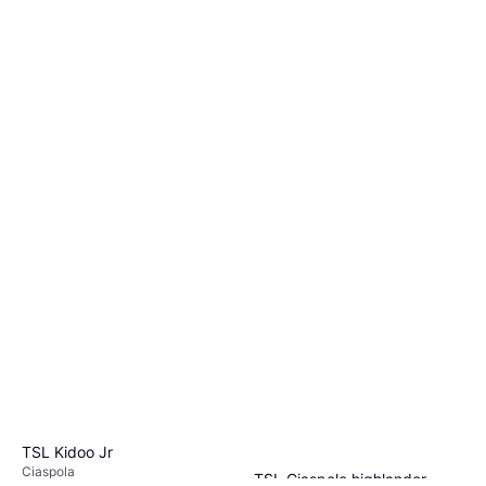
236,99 €
O 3 pagamenti di 78,99 €
4 negozi
TSL Kidoo Jr
Ciaspola
TSL Ciaspole highlander