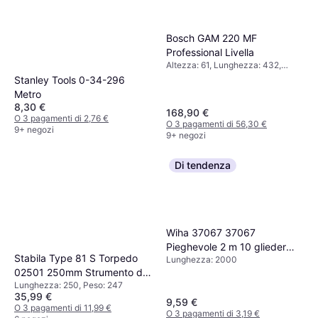
Bosch GAM 220 MF
Professional Livella
Altezza: 61, Lunghezza: 432,
Peso: 1100
Stanley Tools 0-34-296
Metro
8,30 €
168,90 €
O 3 pagamenti di 2,76 €
O 3 pagamenti di 56,30 €
9+ negozi
9+ negozi
Di tendenza
Wiha 37067 37067
Pieghevole 2 m 10 glieder
Stabila Type 81 S Torpedo
Lunghezza: 2000
Metro a squadra
02501 250mm Strumento di
Lunghezza: 250, Peso: 247
misurazione
35,99 €
9,59 €
O 3 pagamenti di 11,99 €
O 3 pagamenti di 3,19 €