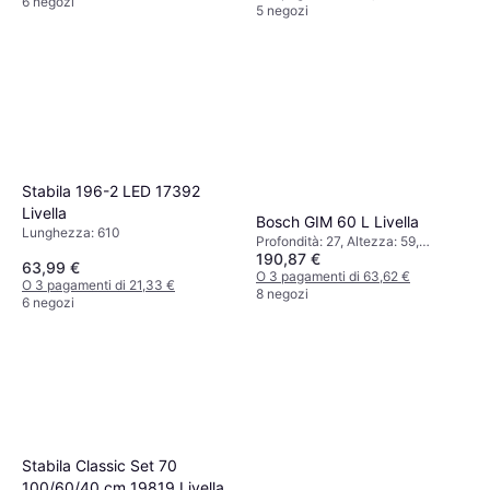
6 negozi
5 negozi
Stabila 196-2 LED 17392
Livella
Bosch GIM 60 L Livella
Lunghezza: 610
Profondità: 27, Altezza: 59,
190,87 €
Lunghezza: 600, Peso: 900
63,99 €
O 3 pagamenti di 63,62 €
O 3 pagamenti di 21,33 €
8 negozi
6 negozi
Stabila Classic Set 70
100/60/40 cm 19819 Livella