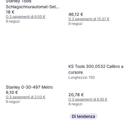
Stanley Tools
Schlagschnurautomat-Set
18 €
FatMax 30m Strumento di
46,12 €
O 3 pagamenti di 6,00 €
misurazione
O 3 pagamenti di 15,37 €
9 negozi
9 negozi
KS Tools 300.0532 Calibro a
cursore
Lunghezza: 150
Stanley 0-30-497 Metro
6,10 €
20,78 €
O 3 pagamenti di 2,03 €
O 3 pagamenti di 6,92 €
9 negozi
8 negozi
Di tendenza