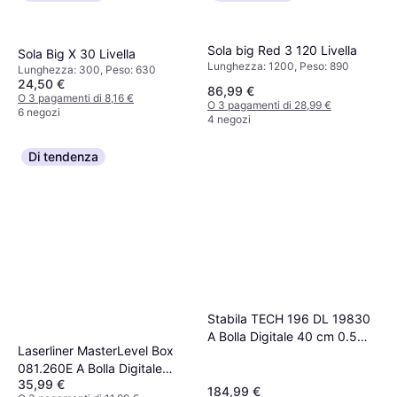
Sola big Red 3 120 Livella
Sola Big X 30 Livella
Lunghezza: 1200, Peso: 890
Lunghezza: 300, Peso: 630
24,50 €
86,99 €
O 3 pagamenti di 8,16 €
O 3 pagamenti di 28,99 €
6 negozi
4 negozi
Di tendenza
Stabila TECH 196 DL 19830
A Bolla Digitale 40 cm 0.5
Laserliner MasterLevel Box
mm/m Livella
081.260E A Bolla Digitale
35,99 €
Livella
184,99 €