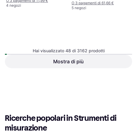
O 3 pagamenti di 11,99 €
O 3 pagamenti di 61,66 €
4 negozi
5 negozi
Wiha 27055 Pieghevole 2 m
Hai visualizzato 48 di 3162 prodotti
10 stecche Metro a squadra
Mostra di più
Stabila TECH 196 DL 19831
Livella
Lunghezza: 230
164,99 €
11,99 €
O 3 pagamenti di 54,99 €
O 3 pagamenti di 3,99 €
5 negozi
4 negozi
1
2
3
...
35
...
66
Ricerche popolari in Strumenti di 
misurazione