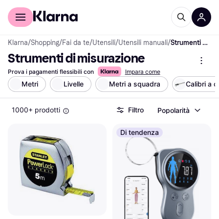
Per il tuo shopping
Per le aziende
Klarna
/
Shopping
/
Fai da te
/
Utensili
/
Utensili manuali
/
Strumenti di misurazione
Strumenti di misurazione
Prova i pagamenti flessibili con
Impara come
Metri
Livelle
Metri a squadra
Calibri a 
1000+ prodotti
Filtro
Popolarità
Di tendenza