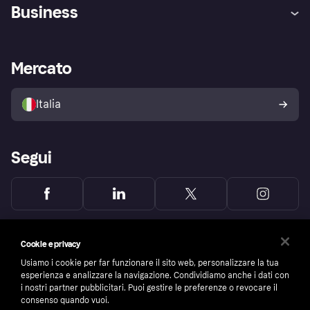
Assistenza
Arbitro bancario
Business
Login
Promessa di protezione contro
le frodi
Supporto aziende
Portale per sviluppatori
La Klarna app
Impostazioni sulla privacy
Accesso aziende
Stato operativo
Mercato
Esplora i negozi
Il tuo diritto di recesso
Vendi con Klarna
Piattaforme e partner
Politica di protezione
dell'acquirente Klarna
Italia
Segui
Cookie e privacy
Usiamo i cookie per far funzionare il sito web, personalizzare la tua
esperienza e analizzare la navigazione. Condividiamo anche i dati con
i nostri partner pubblicitari. Puoi gestire le preferenze o revocare il
consenso quando vuoi.