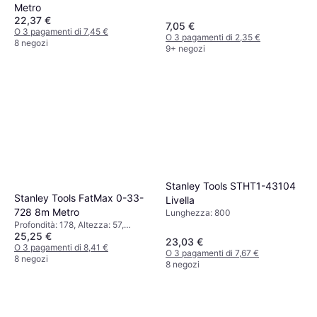
Metro
22,37 €
7,05 €
O 3 pagamenti di 7,45 €
O 3 pagamenti di 2,35 €
8 negozi
9+ negozi
Stanley Tools STHT1-43104
Stanley Tools FatMax 0-33-
Livella
728 8m Metro
Lunghezza: 800
Profondità: 178, Altezza: 57,
25,25 €
Lunghezza: 180, Peso: 655
23,03 €
O 3 pagamenti di 8,41 €
O 3 pagamenti di 7,67 €
8 negozi
8 negozi