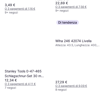
22,69 €
3,49 €
O 3 pagamenti di 7,56 €
O 3 pagamenti di 1,16 €
9+ negozi
9+ negozi
Di tendenza
Wiha 246 42074 Livella
Altezza: 43.5, Lunghezza: 400,
Peso: 330
Stanley Tools 0-47-465
Schlagschnur-Set 30 m
12,34 €
Metro
27,29 €
O 3 pagamenti di 4,11 €
O 3 pagamenti di 9,09 €
7 negozi
8 negozi