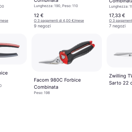
Combinata
Combinat
Lunghezza: 190, Peso: 110
Lunghezza: 1
800
12 €
17,33 €
/mese
O 3 pagamenti di 4,00 €/mese
O 3 pagamenti
9 negozi
7 negozi
bice
Zwilling T
Facom 980C Forbice
Sarto 22 
0
Combinata
Forbice C
Peso: 198