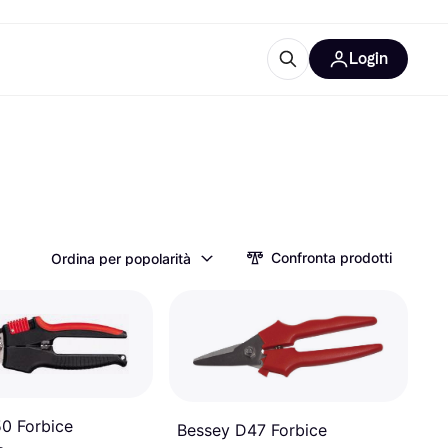
Login
Approfondimenti
ure per ufficio
re
Cos'è Klarna?
Confronta prodotti
Ordina per popolarità
categorie
0 Forbice
Bessey D47 Forbice