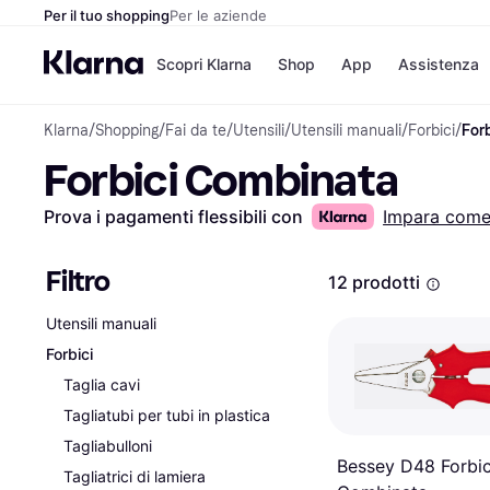
Per il tuo shopping
Per le aziende
Scopri Klarna
Shop
App
Assistenza
Klarna
/
Shopping
/
Fai da te
/
Utensili
/
Utensili manuali
/
Forbici
/
For
Opzioni di pagame
Negozi
Forbici Combinata
Opzioni di pagamen
Booking.c
Paga ora
Unieuro
Paga in 3 rate
Media Wor
Prova i pagamenti flessibili con
Impara com
Paga dopo 30 giorni
eBay
Finanziamento
Zalando
Filtro
12 prodotti
Utensili manuali
Elenco negozi
Forbici
Taglia cavi
Tagliatubi per tubi in plastica
Tagliabulloni
Bessey D48 Forbi
Tagliatrici di lamiera