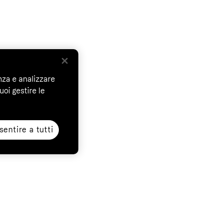
nza e analizzare
uoi gestire le
entire a tutti