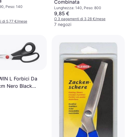
a
Combinata
90, Peso: 140
Lunghezza: 140, Peso: 800
9,85 €
O 3 pagamenti di 3,28 €/mese
 di 5,77 €/mese
7 negozi
WIN L Forbici Da
cm Nero Black
ombinata