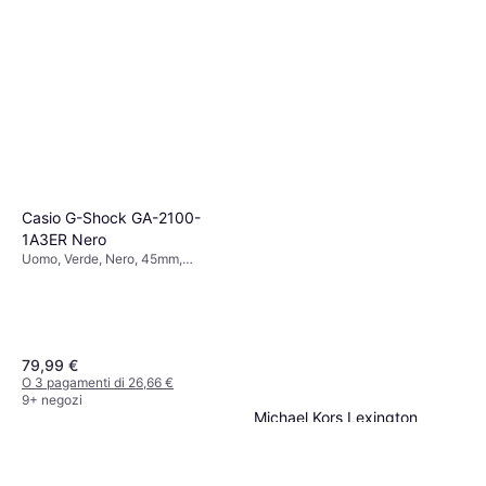
Casio G-Shock GA-2100-
1A3ER Nero
Uomo, Verde, Nero, 45mm,
Analogico, Digitale, Quarzo
79,99 €
O 3 pagamenti di 26,66 €
9+ negozi
Michael Kors Lexington
(MK4741)
Donna, Oro, 26mm, Analogico,
175,72 €
Automatico