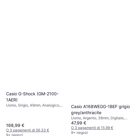
Casio G-Shock (GM-2100-
1AER)
Uomo, Grigio, 49mm, Analogico,
Casio A168WEGG-1BEF grigio
Digitale, Quarzo
grey/anthracite
Uomo, Argento, 36mm, Digitale,
47,99 €
Quarzo
168,99 €
O 3 pagamenti di 15,99 €
O 3 pagamenti di 56,33 €
9+ negozi
9+ negozi