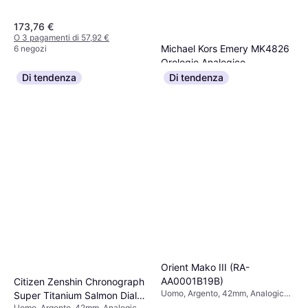
173,76 €
O 3 pagamenti di 57,92 €
Michael Kors Emery MK4826
6 negozi
Orologio Analogico
Donna, Oro, 27mm, Analogico,
Di tendenza
Di tendenza
169 €
Quarzo
O 3 pagamenti di 56,33 €
5 negozi
Orient Mako III (RA-
AA0001B19B)
Citizen Zenshin Chronograph
Uomo, Argento, 42mm, Analogico,
Super Titanium Salmon Dial
Automatico
Uomo, Argento, 42mm, Analogico,