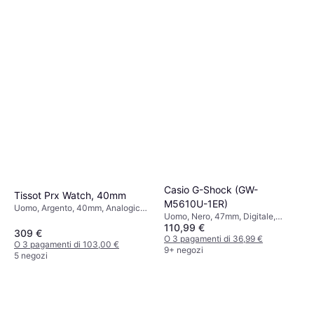
Casio G-Shock (GW-
Tissot Prx Watch, 40mm
M5610U-1ER)
Uomo, Argento, 40mm, Analogico,
Uomo, Nero, 47mm, Digitale,
Quarzo
110,99 €
Quarzo
309 €
O 3 pagamenti di 36,99 €
O 3 pagamenti di 103,00 €
9+ negozi
5 negozi