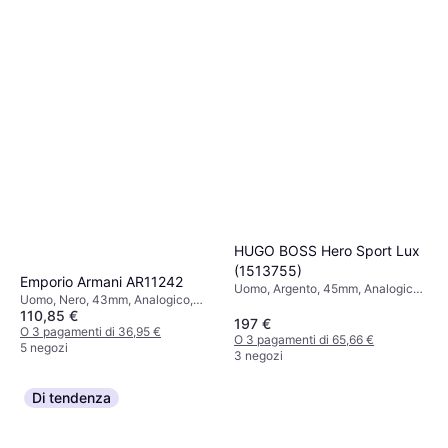
HUGO BOSS Hero Sport Lux
(1513755)
Emporio Armani AR11242
Uomo, Argento, 45mm, Analogico,
Uomo, Nero, 43mm, Analogico,
Quarzo
110,85 €
Quarzo
197 €
O 3 pagamenti di 36,95 €
O 3 pagamenti di 65,66 €
5 negozi
3 negozi
Di tendenza