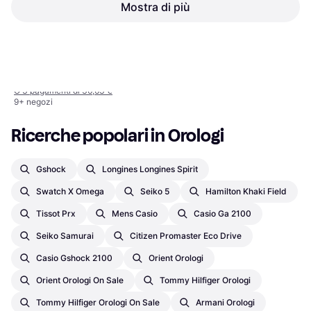
Automatique Cadran Bleu
Mostra di più
Uomo, Argento, 38mm, Analogico,
Soleill Montre
Automatico
1898 €
Emporio Armani (AR1925)
O 3 pagamenti di 632,66 €
Donna, Argento, 32mm, Analogico,
2 negozi
109,90 €
Quarzo
1
2
3
...
735
...
1466
O 3 pagamenti di 36,63 €
9+ negozi
Ricerche popolari in Orologi
Gshock
Longines Longines Spirit
Swatch X Omega
Seiko 5
Hamilton Khaki Field
Tissot Prx
Mens Casio
Casio Ga 2100
Seiko Samurai
Citizen Promaster Eco Drive
Casio Gshock 2100
Orient Orologi
Orient Orologi On Sale
Tommy Hilfiger Orologi
Tommy Hilfiger Orologi On Sale
Armani Orologi