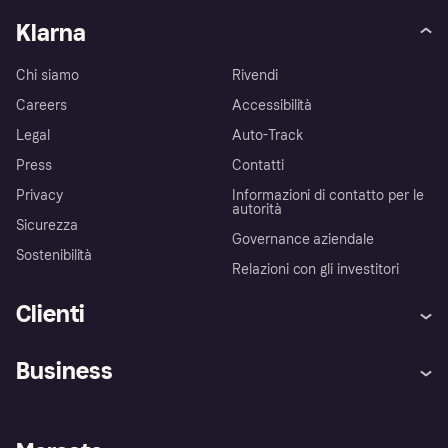
Klarna
Chi siamo
Rivendi
Careers
Accessibilità
Legal
Auto-Track
Press
Contatti
Privacy
Informazioni di contatto per le
autorità
Sicurezza
Governance aziendale
Sostenibilità
Relazioni con gli investitori
Clienti
Assistenza
Arbitro bancario
Business
Login
Promessa di protezione contro
le frodi
Supporto aziende
Portale per sviluppatori
La Klarna app
Impostazioni sulla privacy
Accesso aziende
Stato operativo
Esplora i negozi