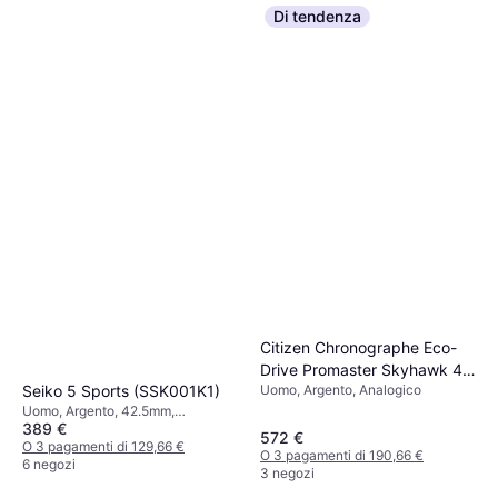
Di tendenza
Citizen Chronographe Eco-
Drive Promaster Skyhawk 43
Seiko 5 Sports (SSK001K1)
Uomo, Argento, Analogico
mm
Uomo, Argento, 42.5mm,
389 €
Analogico, Automatico
572 €
O 3 pagamenti di 129,66 €
O 3 pagamenti di 190,66 €
6 negozi
3 negozi