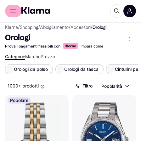
Per il tuo shopping
Per le aziende
Klarna
/
Shopping
/
Abbigliamento
/
Accessori
/
Orologi
Orologi
Prova i pagamenti flessibili con
Impara come
Categorie
Marche
Prezzo
Orologi da polso
Orologi da tasca
Cinturini per
1000+ prodotti
Filtro
Popolarità
Popolare