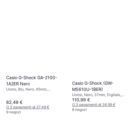
Casio G-Shock GA-2100-
Casio G-Shock (GW-
1A2ER Nero
M5610U-1BER)
Uomo, Blu, Nero, 45mm,
Analogico, Digitale, Quarzo
Uomo, Nero, 37mm, Digitale,
110,99 €
Quarzo
82,49 €
O 3 pagamenti di 36,99 €
O 3 pagamenti di 27,49 €
8 negozi
9 negozi