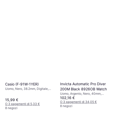
Swatch x Audemars Piguet
Royal Pop Blaue Acht
Orologio da tasca, Verde, 40mm,
489 €
629 €
Analogico, Automatico
O 3 pagamenti di 163,00 €
1 negozio
Invicta Automatic Pro Diver
Casio (F-91W-1YER)
Uomo, Nero, 38.2mm, Digitale,
200M Black 8926OB Watch
Quarzo
Uomo, Argento, Nero, 40mm,
102,16 €
Analogico, Automatico
15,99 €
O 3 pagamenti di 34,05 €
O 3 pagamenti di 5,33 €
8 negozi
8 negozi