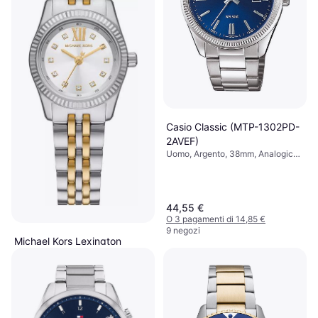
Casio Classic (MTP-1302PD-
2AVEF)
Uomo, Argento, 38mm, Analogico,
Quarzo
44,55 €
O 3 pagamenti di 14,85 €
9 negozi
Michael Kors Lexington
(MK4740)
Donna, Argento, 26mm, Analogico,
180 €
Quarzo
O 3 pagamenti di 60,00 €
5 negozi