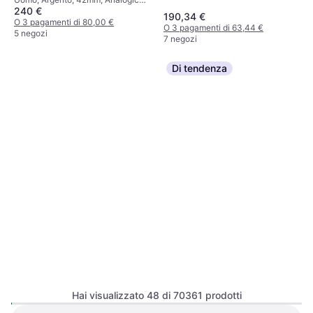
Eco-Drive CA4610-85Z
240 €
Solare
190,34 €
O 3 pagamenti di 80,00 €
O 3 pagamenti di 63,44 €
5 negozi
7 negozi
Di tendenza
Hai visualizzato 48 di 70361 prodotti
Longines Conquest