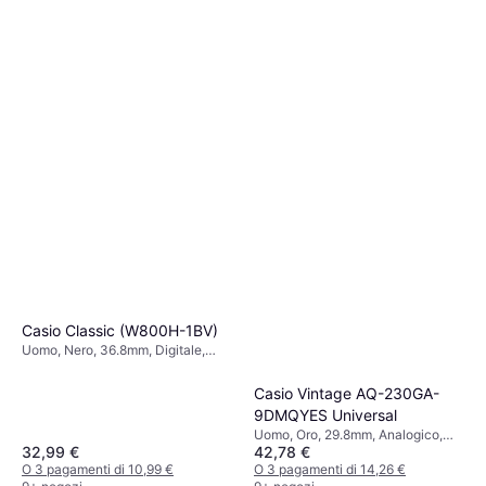
Casio Classic (W800H-1BV)
Uomo, Nero, 36.8mm, Digitale,
Quarzo
Casio Vintage AQ-230GA-
9DMQYES Universal
Uomo, Oro, 29.8mm, Analogico,
32,99 €
42,78 €
Digitale, Quarzo
O 3 pagamenti di 10,99 €
O 3 pagamenti di 14,26 €