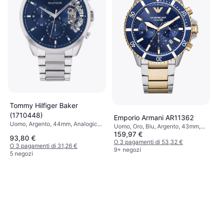
Tommy Hilfiger Baker
(1710448)
Emporio Armani AR11362
Uomo, Argento, 44mm, Analogico,
Uomo, Oro, Blu, Argento, 43mm,
Quarzo
159,97 €
Analogico, Quarzo
93,80 €
O 3 pagamenti di 53,32 €
O 3 pagamenti di 31,26 €
9+ negozi
5 negozi