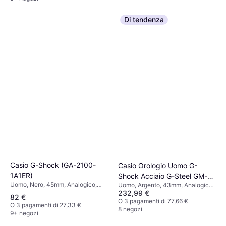
Di tendenza
Casio G-Shock (GA-2100-
Casio Orologio Uomo G-
1A1ER)
Shock Acciaio G-Steel GM-
Uomo, Nero, 45mm, Analogico,
Uomo, Argento, 43mm, Analogico,
2110D-8AER
232,99 €
Digitale, Quarzo
Quarzo
82 €
O 3 pagamenti di 77,66 €
O 3 pagamenti di 27,33 €
8 negozi
9+ negozi