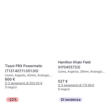
Hamilton Khaki Field
Tissot PRX Powermatic
(H70455733)
(T137.407.11.051.00)
Uomo, Argento, 38mm, Analogico,
Uomo, Argento, 40mm, Analogico,
Automatico
600 €
Automatico
527 €
O 3 pagamenti di 200,00 €
O 3 pagamenti di 175,66 €
5 negozi
6 negozi
-22%
Di tendenza