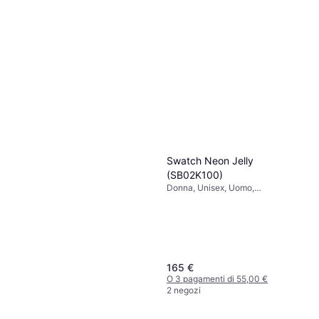
Swatch Neon Jelly
(SB02K100)
Donna, Unisex, Uomo,
Trasparente, 47mm, Analogico,
Quarzo
165 €
O 3 pagamenti di 55,00 €
2 negozi