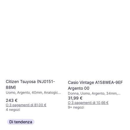
Citizen Tsuyosa (NJ0151-
Casio Vintage A158WEA-9EF
88M)
Argento 00
Uomo, Argento, 40mm, Analogico,
Donna, Uomo, Argento, 34mm,
Automatico
31,99 €
Digitale, Quarzo
243 €
O 3 pagamenti di 10,66 €
O 3 pagamenti di 81,00 €
9+ negozi
4 negozi
Di tendenza