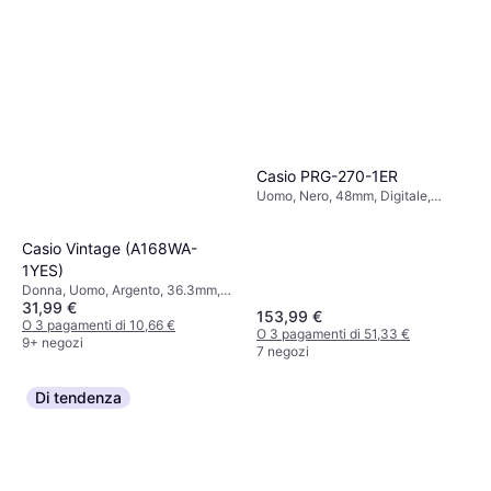
Casio PRG-270-1ER
Uomo, Nero, 48mm, Digitale,
Quarzo
Casio Vintage (A168WA-
1YES)
Donna, Uomo, Argento, 36.3mm,
31,99 €
Digitale, Quarzo
153,99 €
O 3 pagamenti di 10,66 €
O 3 pagamenti di 51,33 €
9+ negozi
7 negozi
Di tendenza