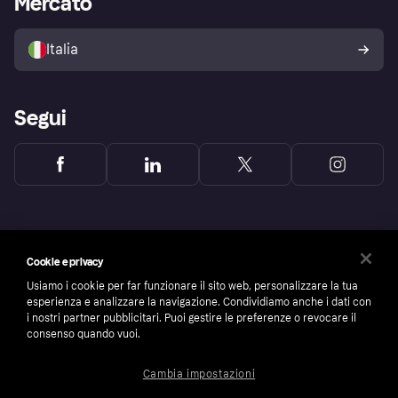
Mercato
Il tuo diritto di recesso
Vendi con Klarna
Piattaforme e partner
Politica di protezione
dell'acquirente Klarna
Italia
Segui
Cookie e privacy
Usiamo i cookie per far funzionare il sito web, personalizzare la tua
esperienza e analizzare la navigazione. Condividiamo anche i dati con
i nostri partner pubblicitari. Puoi gestire le preferenze o revocare il
consenso quando vuoi.
Cambia impostazioni
Copyright © 2005-2026 Klarna Bank AB (publ). Headquarters: Stockholm, Sweden. All