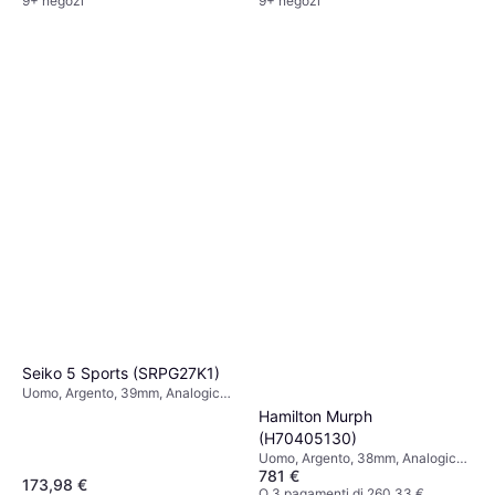
9+ negozi
9+ negozi
Seiko 5 Sports (SRPG27K1)
Uomo, Argento, 39mm, Analogico,
Automatico
Hamilton Murph
(H70405130)
Uomo, Argento, 38mm, Analogico,
781 €
Automatico
173,98 €
O 3 pagamenti di 260,33 €