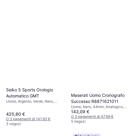
Seiko 5 Sports Orologio
Maserati Uomo Cronografo
Automatico GMT
Successo R8871621011
Uomo, Argento, Verde, Nero,
42.5mm, Analogico, Automatico
Uomo, Nero, 44mm, Analogico,
143,09 €
Quarzo
425,80 €
O 3 pagamenti di 47,69 €
O 3 pagamenti di 141,93 €
5 negozi
3 negozi