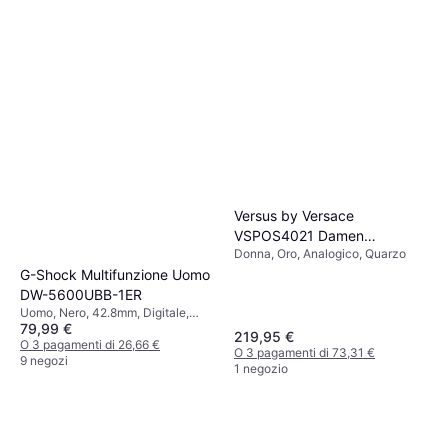
Versus by Versace
VSPOS4021 Damen
Donna, Oro, Analogico, Quarzo
Armbanduhr
G-Shock Multifunzione Uomo
DW-5600UBB-1ER
Uomo, Nero, 42.8mm, Digitale,
79,99 €
Quarzo
219,95 €
O 3 pagamenti di 26,66 €
O 3 pagamenti di 73,31 €
9 negozi
1 negozio