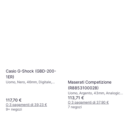
O 3 pagamenti di 58,57 €
5 negozi
Casio G-Shock (GBD-200-
1ER)
Maserati Competizione
Uomo, Nero, 46mm, Digitale,
Quarzo
(R8853100028)
Uomo, Argento, 43mm, Analogico,
113,71 €
Quarzo
117,70 €
O 3 pagamenti di 37,90 €
O 3 pagamenti di 39,23 €
7 negozi
9+ negozi