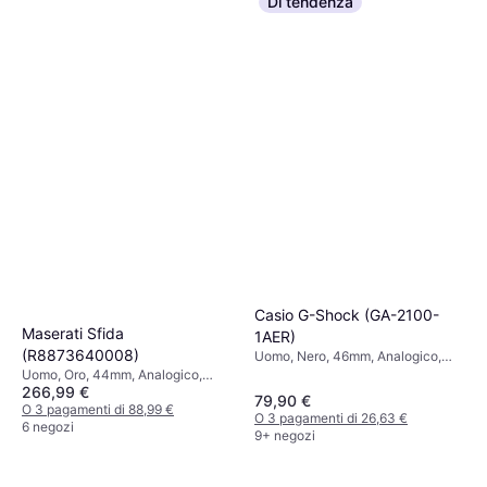
Di tendenza
Casio G-Shock (GA-2100-
Maserati Sfida
1AER)
(R8873640008)
Uomo, Nero, 46mm, Analogico,
Digitale, Quarzo
Uomo, Oro, 44mm, Analogico,
266,99 €
Quarzo
79,90 €
O 3 pagamenti di 88,99 €
O 3 pagamenti di 26,63 €
6 negozi
9+ negozi