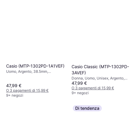
Casio (MTP-1302PD-1A1VEF)
Casio Classic (MTP-1302PD-
Uomo, Argento, 38.5mm,
3AVEF)
Analogico, Quarzo
Donna, Uomo, Unisex, Argento,
47,99 €
38.5mm, Analogico, Quarzo
47,99 €
O 3 pagamenti di 15,99 €
O 3 pagamenti di 15,99 €
9+ negozi
9+ negozi
Di tendenza