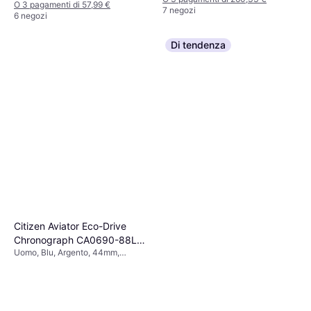
O 3 pagamenti di 57,99 €
7 negozi
6 negozi
Di tendenza
Citizen Aviator Eco-Drive
Chronograph CA0690-88L
Uomo, Blu, Argento, 44mm,
da uomo Blu
Analogico, Solare