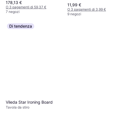
178,13 €
Metri - Colore Noce
11,99 €
O 3 pagamenti di 59,37 €
O 3 pagamenti di 3,99 €
7 negozi
9 negozi
Di tendenza
Vileda Star Ironing Board
Tavola da stiro