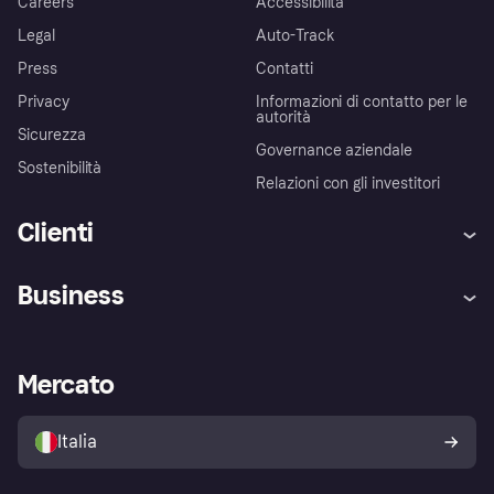
Careers
Accessibilità
Legal
Auto-Track
Press
Contatti
Privacy
Informazioni di contatto per le
autorità
Sicurezza
Governance aziendale
Sostenibilità
Relazioni con gli investitori
Clienti
Assistenza
Arbitro bancario
Business
Login
Promessa di protezione contro
le frodi
Supporto aziende
Portale per sviluppatori
La Klarna app
Impostazioni sulla privacy
Accesso aziende
Stato operativo
Mercato
Esplora i negozi
Il tuo diritto di recesso
Vendi con Klarna
Piattaforme e partner
Politica di protezione
dell'acquirente Klarna
Italia