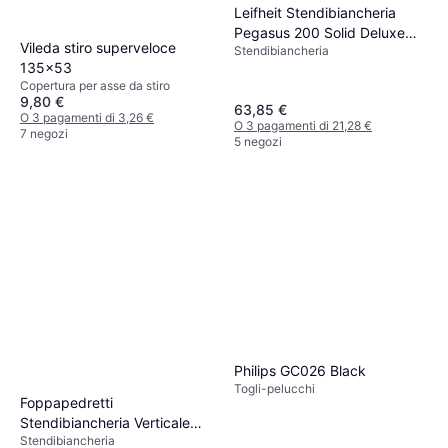
Leifheit Stendibiancheria
Pegasus 200 Solid Deluxe
Vileda stiro superveloce
Stendibiancheria
Mobile
135x53
Copertura per asse da stiro
9,80 €
63,85 €
O 3 pagamenti di 3,26 €
O 3 pagamenti di 21,28 €
7 negozi
5 negozi
Philips GC026 Black
Togli-pelucchi
Foppapedretti
Stendibiancheria Verticale
Stendibiancheria
Pieghevole Legno Fino A 33