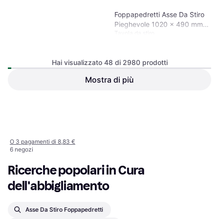
Foppapedretti Asse Da Stiro
Pieghevole 1020 x 490 mm -
Tavola da stiro
Rotelle Colore
Hai visualizzato 48 di 2980 prodotti
Mostra di più
Vileda Internal Dryer X-leg
137,45 €
Style (149463)
O 3 pagamenti di 45,81 €
8 negozi
Stendibiancheria
1
2
3
...
33
...
63
26,49 €
O 3 pagamenti di 8,83 €
6 negozi
Ricerche popolari in Cura 
dell'abbigliamento
Asse Da Stiro Foppapedretti