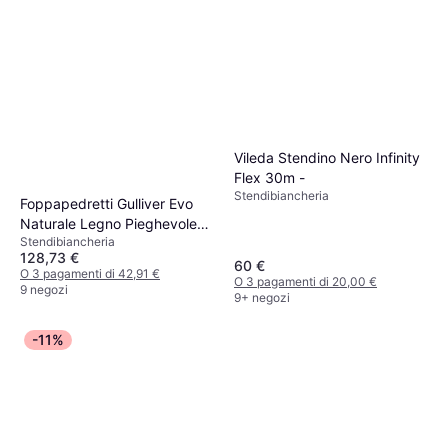
Vileda Stendino Nero Infinity
Flex 30m -
Stendibiancheria
Foppapedretti Gulliver Evo
Naturale Legno Pieghevole
Stendibiancheria
Naturale - Gulliver Evo
128,73 €
Naturale
60 €
O 3 pagamenti di 42,91 €
O 3 pagamenti di 20,00 €
9 negozi
9+ negozi
-11%