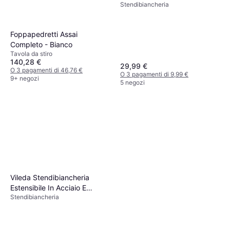
Stendibiancheria
Foppapedretti Assai
Completo - Bianco
Tavola da stiro
140,28 €
29,99 €
O 3 pagamenti di 46,76 €
O 3 pagamenti di 9,99 €
9+ negozi
5 negozi
Vileda Stendibiancheria
Estensibile In Acciaio E
Stendibiancheria
Resina - Nero