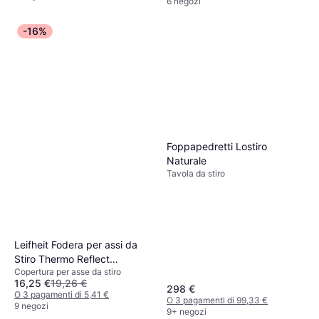
6 negozi
-16%
Foppapedretti Lostiro
Naturale
Tavola da stiro
Leifheit Fodera per assi da
Stiro Thermo Reflect
Copertura per asse da stiro
140x45cm Colori Assortiti
16,25 €
19,26 €
298 €
O 3 pagamenti di 5,41 €
O 3 pagamenti di 99,33 €
9 negozi
9+ negozi