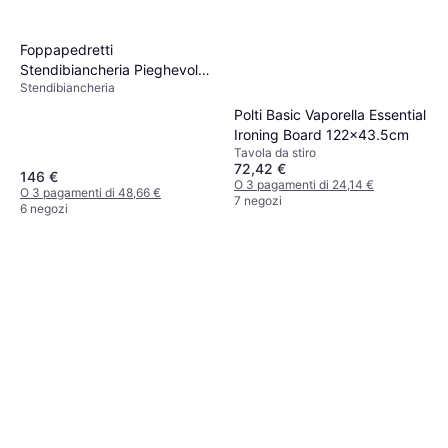
Foppapedretti
Stendibiancheria Pieghevole
Stendibiancheria
4 Ali Alluminio Nylon - Bianco
Polti Basic Vaporella Essential
Ironing Board 122x43.5cm
Tavola da stiro
72,42 €
146 €
O 3 pagamenti di 24,14 €
O 3 pagamenti di 48,66 €
7 negozi
6 negozi