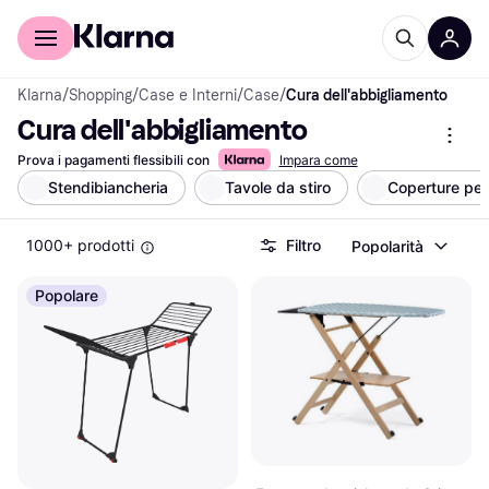
Per il tuo shopping
Per le aziende
Klarna
/
Shopping
/
Case e Interni
/
Case
/
Cura dell'abbigliamento
Cura dell'abbigliamento
Prova i pagamenti flessibili con
Impara come
Stendibiancheria
Tavole da stiro
Coperture per 
1000+ prodotti
Filtro
Popolarità
Popolare