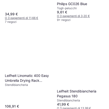
Philips GC026 Blue
Togli-pelucchi
9,61 €
34,99 €
O 3 pagamenti di 3,20 €
O 3 pagamenti di 11,66 €
9+ negozi
7 negozi
Leifheit Linomatic 400 Easy
Umbrella Drying Rack
Stendibiancheria
Aluminum
Leifheit Stendibiancheria
Pegasus 180
Stendibiancheria
41,99 €
106,91 €
O 3 pagamenti di 13,99 €