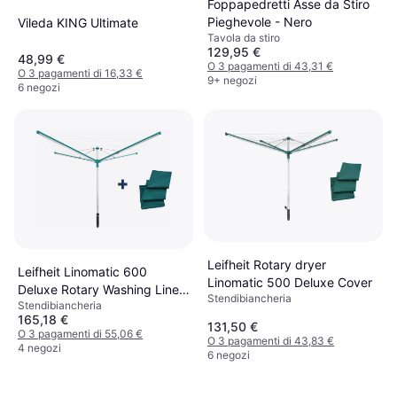
Foppapedretti Asse da Stiro
Pieghevole - Nero
Vileda KING Ultimate
Tavola da stiro
129,95 €
48,99 €
O 3 pagamenti di 43,31 €
O 3 pagamenti di 16,33 €
9+ negozi
6 negozi
Leifheit Rotary dryer
Leifheit Linomatic 600
Linomatic 500 Deluxe Cover
Deluxe Rotary Washing Line
Stendibiancheria
Stendibiancheria
Airer Dryer 60m With Cover
165,18 €
131,50 €
O 3 pagamenti di 55,06 €
O 3 pagamenti di 43,83 €
4 negozi
6 negozi