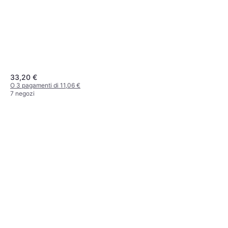
33,20 €
O 3 pagamenti di 11,06 €
7 negozi
Vileda Telo Stiro Perfect Fit
Copertura per asse da stiro
7,99 €
O 3 pagamenti di 2,66 €
4 negozi