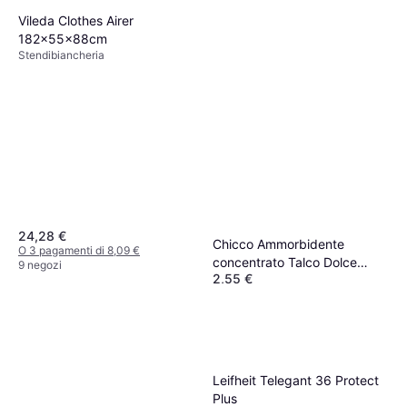
Vileda Clothes Airer
182x55x88cm
Stendibiancheria
24,28 €
Chicco Ammorbidente
O 3 pagamenti di 8,09 €
concentrato Talco Dolce
9 negozi
2,55 €
750ml
O 3 pagamenti di 0,85 €
9+ negozi
Leifheit Telegant 36 Protect
Plus