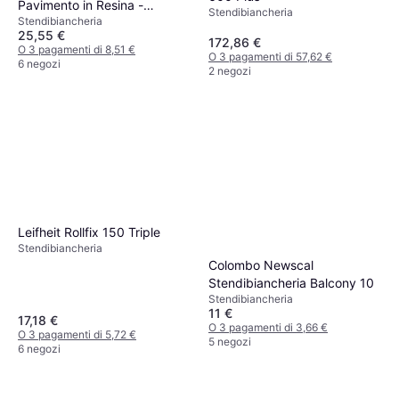
Pavimento in Resina -
Stendibiancheria
Stendibiancheria
182x55x88h
25,55 €
172,86 €
O 3 pagamenti di 8,51 €
O 3 pagamenti di 57,62 €
6 negozi
2 negozi
Leifheit Rollfix 150 Triple
Stendibiancheria
Colombo Newscal
Stendibiancheria Balcony 10
Stendibiancheria
11 €
17,18 €
O 3 pagamenti di 3,66 €
O 3 pagamenti di 5,72 €
5 negozi
6 negozi