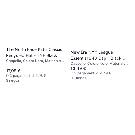
The North Face Kid's Classic
New Era NYY League
Recycled Hat - TNF Black
Essential 940 Cap - Black
Cappello, Colore Nero, Materiale
Cappello, Colore Nero, Materiale
(12053099)
Poliestere
13,49 €
Cotone, Tinta unita
17,95 €
O 3 pagamenti di 4,49 €
O 3 pagamenti di 5,98 €
9+ negozi
9 negozi