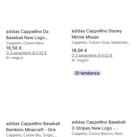
adidas Cappellino Disney
adidas Cappellino Da
Minnie Mouse
Baseball New Logo
Cappello, Colore Viola, Materiale
Cappello, Colore Nero
Embroidered - Nerobianco
Tulle
16,56 €
18,06 €
O 3 pagamenti di 5,52 €
O 3 pagamenti di 6,02 €
9+ negozi
9+ negozi
Di tendenza
adidas Cappellino Baseball
adidas Cappellino Baseball
3-Stripes New Logo -
Bambino Minecraft - Gris
Cappello, Colore Bianco, Nero
Bianco/Nero
Cappello, Colore Blu, Grigio,