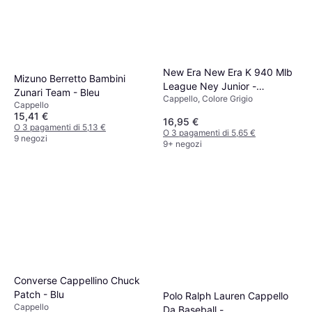
New Era New Era K 940 Mlb
Mizuno Berretto Bambini
League Ney Junior -
Zunari Team - Bleu
Cappello, Colore Grigio
Grey/White
Cappello
15,41 €
16,95 €
O 3 pagamenti di 5,13 €
O 3 pagamenti di 5,65 €
9 negozi
9+ negozi
Converse Cappellino Chuck
Patch - Blu
Polo Ralph Lauren Cappello
Cappello
Da Baseball -