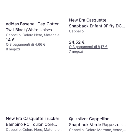
New Era Casquette
adidas Baseball Cap Cotton
Snapback Enfant 9Fifty DC
Twill Black/White Unisex
Cappello
Piping Batman - Noir
Cappello, Colore Nero, Materiale
14 €
Cotone
24,52 €
O 3 pagamenti di 4,66 €
O 3 pagamenti di 8,17 €
8 negozi
7 negozi
New Era Casquette Trucker
Quiksilver Cappellino
Bambino RC Toulon Core
Snapback Verde Ragazzo -
Cappello, Colore Nero, Materiale
Cappello, Colore Marrone, Verde,
9Forty - Noir
Vert