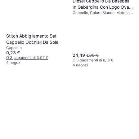
Diesel Cappello Da Baseball
In Gabardina Con Logo Oval
Cappello, Colore Bianco, Materiale
D - Bianco
Cotone, Tinta unita
Stitch Abbigliamento Set
Cappello Occhiali Da Sole
Cappello
9,23 €
24,49 €
30 €
O 3 pagamenti di 3,07 €
O 3 pagamenti di 8,16 €
4 negozi
4 negozi