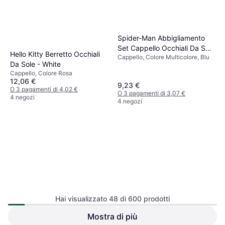
Spider-Man Abbigliamento
Set Cappello Occhiali Da Sole
Hello Kitty Berretto Occhiali
Cappello, Colore Multicolore, Blu
- Spidey
Da Sole - White
Cappello, Colore Rosa
12,06 €
9,23 €
O 3 pagamenti di 4,02 €
O 3 pagamenti di 3,07 €
4 negozi
4 negozi
Hai visualizzato 48 di 600 prodotti
Buff Trucker Cap Berretto
Baseball - White Yellow
Mostra di più
New Era 9Forty Kinder Cap -
Cappello, Colore Bianco, Giallo,