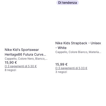
Di tendenza
Nike Kids Strapback - Unisex
- White
Nike Kid's Sportswear
Cappello, Colore Bianco, Materiale
Heritage86 Futura Curve
Cotone
Cappello, Colore Nero, Bianco,
Brim Hat - Black/White
15,90 €
Materiale Cotone
(8A2902-023)
15,99 €
O 3 pagamenti di 5,30 €
O 3 pagamenti di 5,33 €
8 negozi
3 negozi