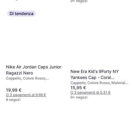
9+ negozi
Di tendenza
Nike Air Jordan Caps Junior
New Era Kid's 9Forty NY
Ragazzi Nero
Yankees Cap - Coral
Cappello, Colore Rosso,
Cappello, Colore Rosso, Materiale
Multicolore, Bianco, Nero,
(12380593)
15,95 €
Cotone
Materiale Poliestere, Cotone
19,99 €
O 3 pagamenti di 5,31 €
O 3 pagamenti di 6,66 €
9+ negozi
6 negozi