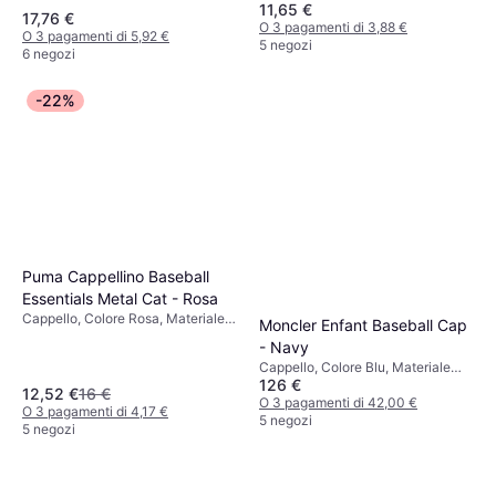
11,65 €
Cotone
Materiale Cotone, Poliestere, Tinta
17,76 €
unita
O 3 pagamenti di 3,88 €
O 3 pagamenti di 5,92 €
5 negozi
6 negozi
-22%
Puma Cappellino Baseball
Essentials Metal Cat - Rosa
Cappello, Colore Rosa, Materiale
Moncler Enfant Baseball Cap
Poliestere, Tinta unita
- Navy
Cappello, Colore Blu, Materiale
126 €
Cotone, Tinta unita
12,52 €
16 €
O 3 pagamenti di 42,00 €
O 3 pagamenti di 4,17 €
5 negozi
5 negozi