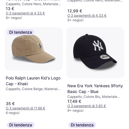
Cappello, Colore Nero, Materiale
Nero/Bianco
Cappello, Colore Nero, Materiale
(88123198)
Cotone
13 €
Poliestere
12,99 €
O 3 pagamenti di 4,33 €
O 3 pagamenti di 4,33 €
9+ negozi
9+ negozi
Di tendenza
Polo Ralph Lauren Kid's Logo
Cap - Khaki
New Era York Yankees 9Forty
Cappello, Colore Beige, Materiale
Basic Cap - Blue
Cotone, Tinta unita
Cappello, Colore Blu, Materiale
17,49 €
Cotone
35 €
O 3 pagamenti di 5,83 €
O 3 pagamenti di 11,66 €
9+ negozi
6 negozi
Di tendenza
Di tendenza