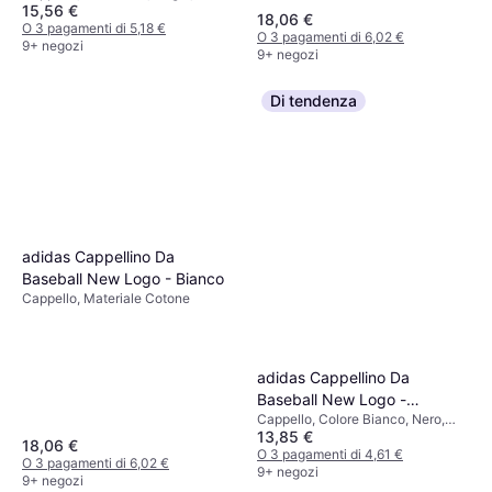
15,56 €
Materiale Sintetico, Cotone, Tinta
18,06 €
unita
O 3 pagamenti di 5,18 €
O 3 pagamenti di 6,02 €
9+ negozi
9+ negozi
Di tendenza
adidas Cappellino Da
Baseball New Logo - Bianco
Cappello, Materiale Cotone
adidas Cappellino Da
Baseball New Logo -
Cappello, Colore Bianco, Nero,
Black/White
13,85 €
Materiale Cotone
18,06 €
O 3 pagamenti di 4,61 €
O 3 pagamenti di 6,02 €
9+ negozi
9+ negozi