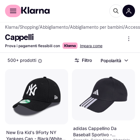
Per il tuo shopping
Per le aziende
Klarna
/
Shopping
/
Abbigliamento
/
Abbigliamento per bambini
/
Access
Cappelli
Prova i pagamenti flessibili con
Impara come
500+ prodotti
Filtro
Popolarità
adidas Cappellino Da
New Era Kid's 9Forty NY
Baseball Sportivo -
Yankees Cap - Black/White