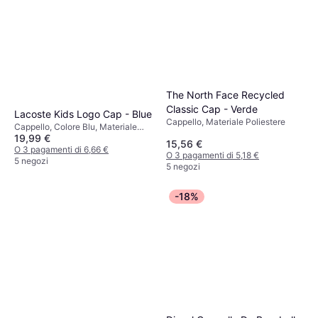
The North Face Recycled
Classic Cap - Verde
Lacoste Kids Logo Cap - Blue
Cappello, Materiale Poliestere
Cappello, Colore Blu, Materiale
19,99 €
Cotone, Tinta unita
15,56 €
O 3 pagamenti di 6,66 €
O 3 pagamenti di 5,18 €
5 negozi
5 negozi
-18%