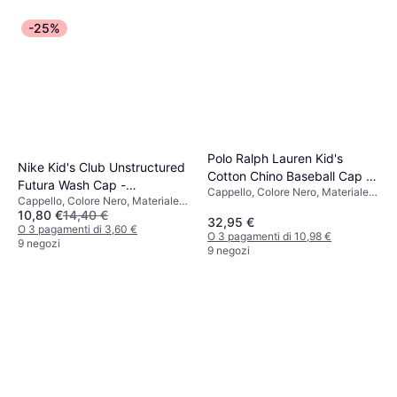
-25%
Polo Ralph Lauren Kid's
Nike Kid's Club Unstructured
Cotton Chino Baseball Cap -
Futura Wash Cap -
Cappello, Colore Nero, Materiale
Black (98385)
Cappello, Colore Nero, Materiale
Black/White
Cotone, Tinta unita
10,80 €
14,40 €
Cotone
32,95 €
O 3 pagamenti di 3,60 €
O 3 pagamenti di 10,98 €
9 negozi
9 negozi