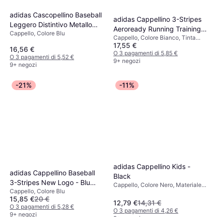
adidas Cascopellino Baseball
adidas Cappellino 3-Stripes
Leggero Distintivo Metallo
Aeroready Running Training
Cappello, Colore Blu
Bambini
Cappello, Colore Bianco, Tinta
Baseball - Blanc
17,55 €
unita
16,56 €
O 3 pagamenti di 5,85 €
O 3 pagamenti di 5,52 €
9+ negozi
9+ negozi
-21%
-11%
adidas Cappellino Kids -
adidas Cappellino Baseball
Black
3-Stripes New Logo - Blu
Cappello, Colore Nero, Materiale
Cappello, Colore Blu
Scuro/Bianco
Poliestere
15,85 €
20 €
12,79 €
14,31 €
O 3 pagamenti di 5,28 €
O 3 pagamenti di 4,26 €
9+ negozi