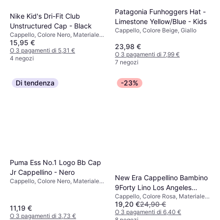
Patagonia Funhoggers Hat -
Nike Kid's Dri-Fit Club
Limestone Yellow/Blue - Kids
Unstructured Cap - Black
Cappello, Colore Beige, Giallo
Cappello, Colore Nero, Materiale
15,95 €
Poliestere, Tinta unita
23,98 €
O 3 pagamenti di 5,31 €
O 3 pagamenti di 7,99 €
4 negozi
7 negozi
Di tendenza
-23%
Puma Ess No.1 Logo Bb Cap
Jr Cappellino - Nero
New Era Cappellino Bambino
Cappello, Colore Nero, Materiale
9Forty Lino Los Angeles
Cotone, Tinta unita
Cappello, Colore Rosa, Materiale
Dodgers - Rosa
19,20 €
24,90 €
Poliestere, Lino, Cotone, Tinta
11,19 €
unita
O 3 pagamenti di 6,40 €
O 3 pagamenti di 3,73 €
8 negozi