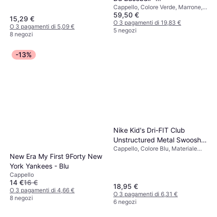
Cappello, Colore Verde, Marrone,
Marrone/Verde/Rosso/Bianco
59,50 €
Bianco, Rosso
15,29 €
O 3 pagamenti di 19,83 €
O 3 pagamenti di 5,09 €
5 negozi
8 negozi
-13%
Nike Kid's Dri-FIT Club
Unstructured Metal Swoosh
Cappello, Colore Blu, Materiale
Cap - Midnight Navy
New Era My First 9Forty New
Poliestere, Tinta unita
York Yankees - Blu
Cappello
14 €
16 €
18,95 €
O 3 pagamenti di 4,66 €
O 3 pagamenti di 6,31 €
8 negozi
6 negozi