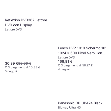
Reflexion DVD367 Lettore
DVD con Display
Lettore DVD
Lenco DVP-1010 Schermo 10'
1024 x 600 Pixel Nero Con
Lettore DVD
Telecomando e Cuffie
168,81 €
30,99 €
35,99 €
O 3 pagamenti di 56,27 €
O 3 pagamenti di 10,33 €
4 negozi
5 negozi
Panasonic DP-UB424 Black
Blu-ray Ultra HD