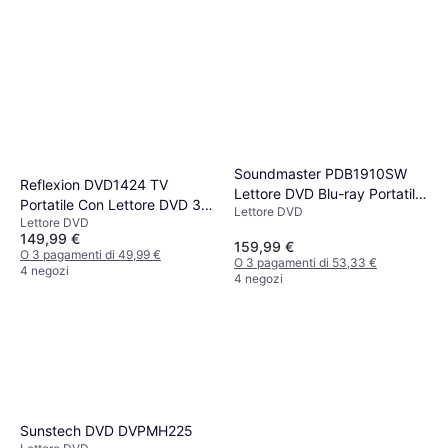
Soundmaster PDB1910SW
Reflexion DVD1424 TV
Lettore DVD Blu-ray Portatile
Portatile Con Lettore DVD 36
Lettore DVD
25.6 cm
Lettore DVD
cm 14 Pollici
149,99 €
159,99 €
O 3 pagamenti di 49,99 €
O 3 pagamenti di 53,33 €
4 negozi
4 negozi
Sunstech DVD DVPMH225