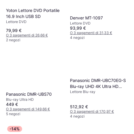
Yoton Lettore DVD Portatile
16.9 Inch USB SD
Denver MT-1097
Lettore DVD
Lettore DVD
93,99 €
79,99 €
O 3 pagamenti di 31,33 €
O 3 pagamenti di 26,66 €
4 negozi
2 negozi
Panasonic DMR-UBC70EG-S
Blu-ray UHD 4K Ultra HD
Lettore Blu-ray
Twin-HD DVB-C/T2 Tuner
Panasonic DMR-UBS70
Blu-ray Ultra HD
449 €
512,92 €
O 3 pagamenti di 149,66 €
O 3 pagamenti di 170,97 €
5 negozi
4 negozi
-14%