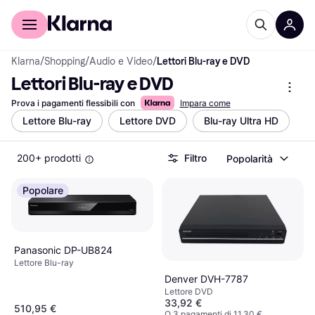
Per il tuo shopping
Per le aziende
Klarna
/
Shopping
/
Audio e Video
/
Lettori Blu-ray e DVD
Lettori Blu-ray e DVD
Prova i pagamenti flessibili con
Impara come
Lettore Blu-ray
Lettore DVD
Blu-ray Ultra HD
200+ prodotti
Filtro
Popolarità
Popolare
Panasonic DP-UB824
Lettore Blu-ray
Denver DVH-7787
Lettore DVD
33,92 €
510,95 €
O 3 pagamenti di 11,30 €