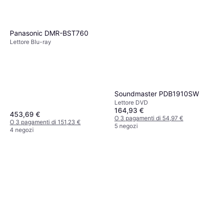
Panasonic DMR-BST760
Lettore Blu-ray
Soundmaster PDB1910SW
Lettore DVD
164,93 €
453,69 €
O 3 pagamenti di 54,97 €
O 3 pagamenti di 151,23 €
5 negozi
4 negozi
Lenco DVD-120