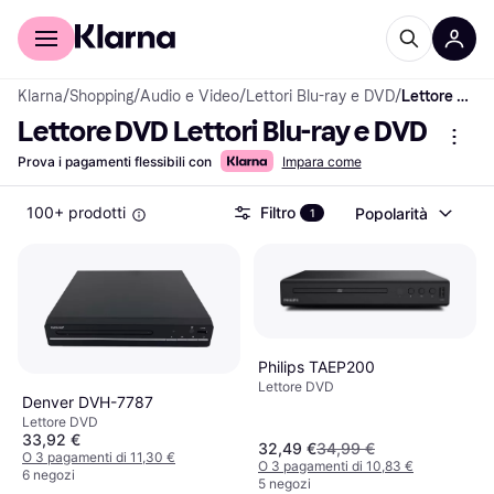
Per il tuo shopping
Per le aziende
Klarna
/
Shopping
/
Audio e Video
/
Lettori Blu-ray e DVD
/
Lettore DVD Lettori Blu-ray e DVD
Lettore DVD Lettori Blu-ray e DVD
Prova i pagamenti flessibili con
Impara come
100+ prodotti
Filtro
Popolarità
1
Philips TAEP200
Lettore DVD
Denver DVH-7787
Lettore DVD
33,92 €
32,49 €
34,99 €
O 3 pagamenti di 11,30 €
O 3 pagamenti di 10,83 €
6 negozi
5 negozi