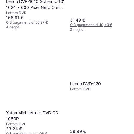
Lenco DVP-1010 Schermo 10'
1024 x 600 Pixel Nero Con
Lettore DVD
Telecomando e Cuffie
168,81 €
31,49 €
O 3 pagamenti di 56,27 €
O 3 pagamenti di 10,49 €
4 negozi
3 negozi
Lenco DVD-120
Lettore DVD
Yoton Mini Lettore DVD CD
1080P
Lettore DVD
33,24 €
59,99 €
O 3 pagamenti di 11,08 €