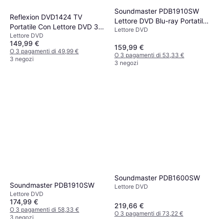
Soundmaster PDB1910SW
Reflexion DVD1424 TV
Lettore DVD Blu-ray Portatile
Portatile Con Lettore DVD 36
Lettore DVD
25.6 cm
Lettore DVD
cm 14 Pollici
149,99 €
159,99 €
O 3 pagamenti di 49,99 €
O 3 pagamenti di 53,33 €
3 negozi
3 negozi
Soundmaster PDB1600SW
Soundmaster PDB1910SW
Lettore DVD
Lettore DVD
174,99 €
219,66 €
O 3 pagamenti di 58,33 €
O 3 pagamenti di 73,22 €
3 negozi