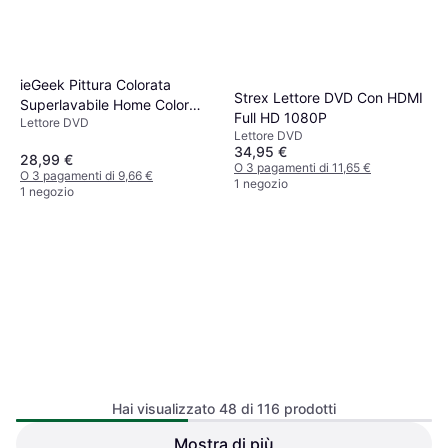
ieGeek Pittura Colorata
Strex Lettore DVD Con HDMI
Superlavabile Home Color
Full HD 1080P
Lettore DVD
Grattacielo 2.5l
Lettore DVD
34,95 €
28,99 €
O 3 pagamenti di 11,65 €
O 3 pagamenti di 9,66 €
1 negozio
1 negozio
Melitt Lettore DVD Alta
Hai visualizzato 48 di 116 prodotti
Definizione Multimediale
Lettore DVD
Digitale
Mostra di più
Surenhap Lettore Dvd