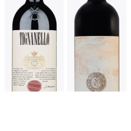
O 3 pagamenti di 6,80 €
6 negozi
Catena Zapata 2019 Malbec
Mendoza 14% 75cl
Vino Rosso
15,10 €
20,97 €/kg
O 3 pagamenti di 5,03 €
5 negozi