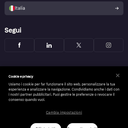
Politica di protezione
dell'acquirente Klarna
Italia
Segui
Cookie e privacy
Usiamo i cookie per far funzionare il sito web, personalizzare la tua
esperienza e analizzare la navigazione. Condividiamo anche i dati con
i nostri partner pubblicitari. Puoi gestire le preferenze o revocare il
consenso quando vuoi.
Cambia impostazioni
Copyright © 2005-2026 Klarna Bank AB (publ). Headquarters: Stockholm, Sweden. All
rights reserved. Klarna Bank AB (publ). Sveavägen 46, 111 34 Stockholm. Organization
number: 556737-0431