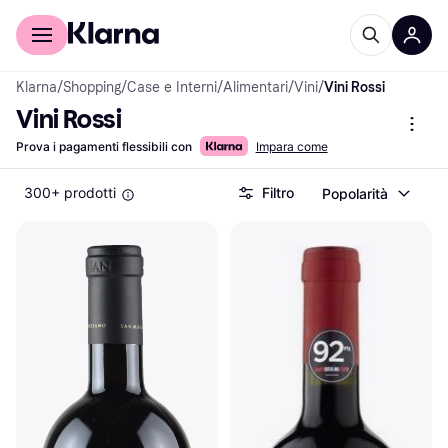
Per il tuo shopping
Per le aziende
Klarna
/
Shopping
/
Case e Interni
/
Alimentari
/
Vini
/
Vini Rossi
Vini Rossi
Prova i pagamenti flessibili con
Impara come
300+ prodotti
Filtro
Popolarità