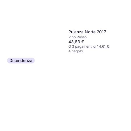
3 negozi
Pujanza Norte 2017
Vino Rosso
43,83 €
O 3 pagamenti di 14,61 €
4 negozi
Di tendenza
Emilio Moro Emilio Moro
Ribera del Duero 2018