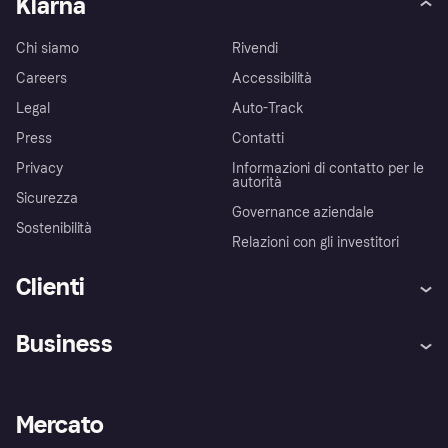
Klarna
Chi siamo
Rivendi
Careers
Accessibilità
Legal
Auto-Track
Press
Contatti
Privacy
Informazioni di contatto per le
autorità
Sicurezza
Governance aziendale
Sostenibilità
Relazioni con gli investitori
Clienti
Assistenza
Arbitro bancario
Business
Login
Promessa di protezione contro
le frodi
Supporto aziende
Portale per sviluppatori
La Klarna app
Impostazioni sulla privacy
Accesso aziende
Stato operativo
Mercato
Esplora i negozi
Il tuo diritto di recesso
Vendi con Klarna
Piattaforme e partner