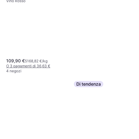
Vino Rosso
26,70 €
37,08 €/kg
O 3 pagamenti di 18,33 €
O 3 pagamenti di 8,90 €
4 negozi
5 negozi
109,90 €
5168,82 €/kg
O 3 pagamenti di 36,63 €
4 negozi
Di tendenza
Zenato Ripassa 2016
Valpolicella Superiore DOC