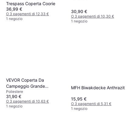
Trespass Coperta Coorie
36,99 €
30,90 €
O 3 pagamenti di 12,33 €
O 3 pagamenti di 10,30 €
1 negozio
1 negozio
VEVOR Coperta Da
Campeggio Grande
MFH Biwakdecke Anthrazit
Poliestere
Indossabile
31,90 €
15,95 €
O 3 pagamenti di 10,63 €
O 3 pagamenti di 5,31 €
1 negozio
1 negozio