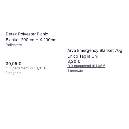
Detex Polyester Picnic
Blanket 200cm H X 200cm W
Poliestere
X 200cm D
Arva Emergency Blanket 70g
Unico Taglia Uni
3,20 €
30,95 €
O 3 pagamenti di 1,06 €
O 3 pagamenti di 10,31 €
1 negozio
1 negozio