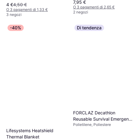
7,95 €
4 €
4,50 €
O 3 pagamenti di 2,65 €
O 3 pagamenti di 1,33 €
2 negozi
3 negozi
-40%
Di tendenza
FORCLAZ Decathlon
Reusable Survival Emergency
Polietilene, Poliestere
Blanket
Lifesystems Heatshield
Thermal Blanket