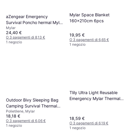
Mylar Space Blanket
aZengear Emergency
160x210cm 6pcs
Survival Poncho hermal Mylar
Mylar
Foil Coating Blanket
24,40 €
19,95 €
O 3 pagamenti di 8,13 €
O 3 pagamenti di 6,65 €
1 negozio
1 negozio
Tlily Ultra Light Reusable
Emergency Mylar Thermal
Outdoor Bivy Sleeping Bag
Blanket 8-pack
Camping Survival Thermal
Polietilene, Mylar
Emergency Blankets
18,18 €
18,59 €
O 3 pagamenti di 6,06 €
O 3 pagamenti di 6,19 €
1 negozio
1 negozio