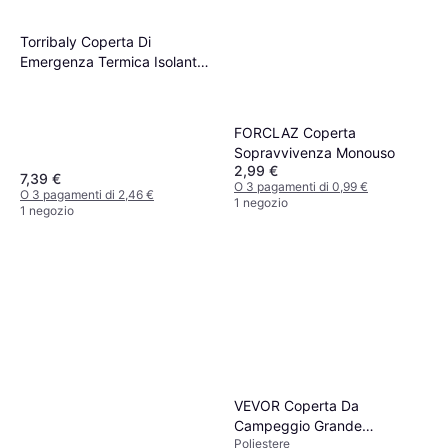
Torribaly Coperta Di
Emergenza Termica Isolante
140x210 Cm
FORCLAZ Coperta
Sopravvivenza Monouso
2,99 €
7,39 €
O 3 pagamenti di 0,99 €
O 3 pagamenti di 2,46 €
1 negozio
1 negozio
VEVOR Coperta Da
Campeggio Grande
Poliestere
Impermeabile