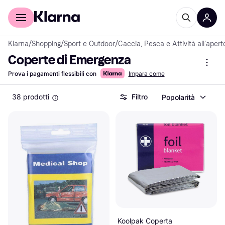
Per il tuo shopping
Per le aziende
Klarna
/
Shopping
/
Sport e Outdoor
/
Caccia, Pesca e Attività all'apert
Coperte di Emergenza
Prova i pagamenti flessibili con
Impara come
38 prodotti
Filtro
Popolarità
Koolpak Coperta