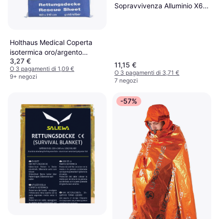
Sopravvivenza Alluminio X6
Gris
Holthaus Medical Coperta
isotermica oro/argento
3,27 €
160x210cm
11,15 €
O 3 pagamenti di 1,09 €
O 3 pagamenti di 3,71 €
9+ negozi
7 negozi
-57%