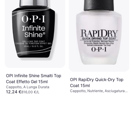
OPI Infinite Shine Smalti Top
OPI RapiDry Quick-Dry Top
Coat Effetto Gel 15ml
Coat 15ml
Cappotto, A Lunga Durata
Cappotto, Nutriente, Asciugatura
12,24 €
816,00 €/L
15,15 €
Rapida, A Lunga Durata, Vitamine
1010,00 €/L
O 3 pagamenti di 4,08 €
O 3 pagamenti di 5,05 €
9+ negozi
9+ negozi