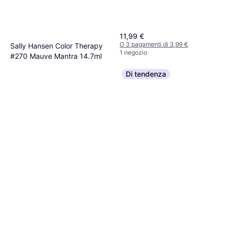
11,99 €
O 3 pagamenti di 3,99 €
Sally Hansen Color Therapy
1 negozio
#270 Mauve Mantra 14.7ml
Cappotto, Nutriente
6,72 €
Di tendenza
457,14 €/L
O 3 pagamenti di 2,24 €
4 negozi