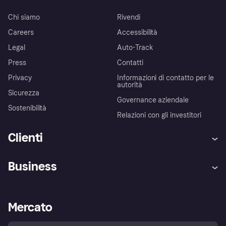
Chi siamo
Rivendi
Careers
Accessibilità
Legal
Auto-Track
Press
Contatti
Privacy
Informazioni di contatto per le
autorità
Sicurezza
Governance aziendale
Sostenibilità
Relazioni con gli investitori
Clienti
Assistenza
Arbitro bancario
Business
Login
Promessa di protezione contro
le frodi
Supporto aziende
Portale per sviluppatori
La Klarna app
Impostazioni sulla privacy
Accesso aziende
Stato operativo
Mercato
Esplora i negozi
Il tuo diritto di recesso
Vendi con Klarna
Piattaforme e partner
Politica di protezione