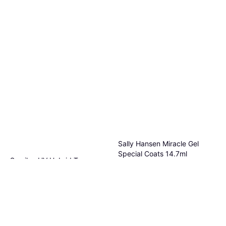
Sally Hansen Miracle Gel
Special Coats 14.7ml
Semilac UV Hybrid Top
Cappotto
Neišsiliejantis - 7 ml
5,60 €
380,95 €/L
Cappotto
O 3 pagamenti di 1,86 €
11,90 €
2 negozi
O 3 pagamenti di 3,96 €
4 negozi