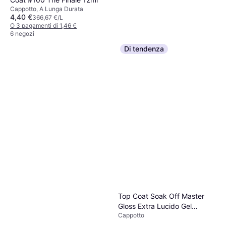
Cappotto, A Lunga Durata
4,40 €
366,67 €/L
O 3 pagamenti di 1,46 €
6 negozi
Di tendenza
Artdeco Ultra Quick Dry Top
Coat 11ml
Cappotto, Asciugatura Rapida, A
6,36 €
Lunga Durata
578,18 €/L
O 3 pagamenti di 2,12 €
5 negozi
Top Coat Soak Off Master
Gloss Extra Lucido Gel
Cappotto
Semipermanenti