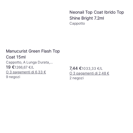
Neonail Top Coat Ibrido Top
Shine Bright 7.2ml
Cappotto
Manucurist Green Flash Top
Coat 15ml
Cappotto, A Lunga Durata,
19 €
Asciugatura Rapida
1266,67 €/L
7,44 €
1033,33 €/L
O 3 pagamenti di 6,33 €
O 3 pagamenti di 2,48 €
9 negozi
2 negozi