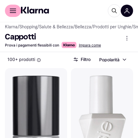
Per il tuo shopping
Per le aziende
Klarna
/
Shopping
/
Salute & Bellezza
/
Bellezza
/
Prodotti per Unghie
/
Sm
Cappotti
Prova i pagamenti flessibili con
Impara come
100+ prodotti
Filtro
Popolarità