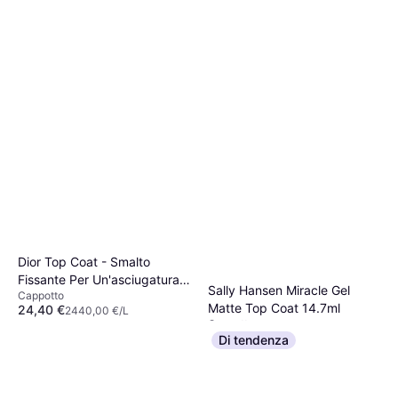
Dior Top Coat - Smalto
Fissante Per Un'asciugatura
Sally Hansen Miracle Gel
Cappotto
Ultra-rapida 10ml
Matte Top Coat 14.7ml
24,40 €
2440,00 €/L
Cappotto
O 3 pagamenti di 8,13 €
9,19 €
Di tendenza
9+ negozi
625,17 €/L
O 3 pagamenti di 3,06 €
8 negozi