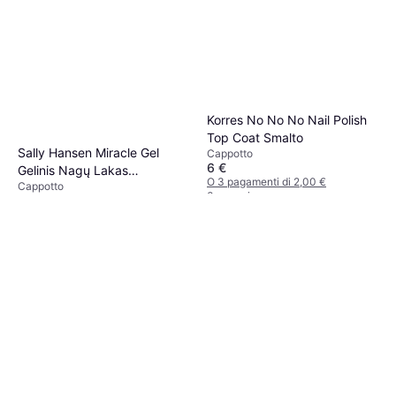
Korres No No No Nail Polish
Top Coat Smalto
Sally Hansen Miracle Gel
Cappotto
6 €
Gelinis Nagų Lakas
O 3 pagamenti di 2,00 €
Cappotto
Stingstantis Be UV LED
3 negozi
10,10 €
Lempos - 14.7 ml
O 3 pagamenti di 3,36 €
3 negozi