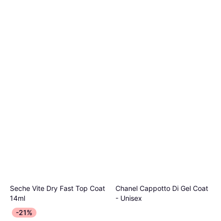
Seche Vite Dry Fast Top Coat
Chanel Cappotto Di Gel Coat
14ml
- Unisex
Cappotto, Asciugatura Rapida,
Cappotto
-21%
6,16 €
25,37 €
Rinforzante
440,00 €/L