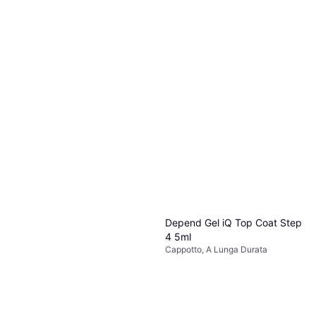
Depend Gel iQ Top Coat Step
4 5ml
Cappotto, A Lunga Durata
12,58 €
2516,00 €/L
O 3 pagamenti di 4,19 €
4 negozi
Bourjois Healthy Mix Top