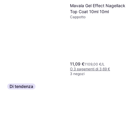
Mavala Gel Effect Nagellack
Top Coat 10ml 10ml
Cappotto
11,09 €
1109,00 €/L
O 3 pagamenti di 3,69 €
3 negozi
Di tendenza
Essence Extreme Last Top
Coat Shade 01 Perfect Stay
Cappotto, 1pcs
8.9ml 1 pz
2,59 €
292,00 €/L
O 3 pagamenti di 0,86 €
3 negozi