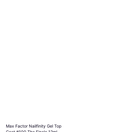
Mavala Gel Finish Top Coat
10ml
Beter Nail Care Top Coat
Cappotto, A Lunga Durata
Effect Gel
9,12 €
912,00 €/L
Cappotto
O 3 pagamenti di 3,04 €
7,99 €
5 negozi
O 3 pagamenti di 2,66 €
4 negozi
Max Factor Nailfinity Gel Top
Coat #100 The Finale 12ml