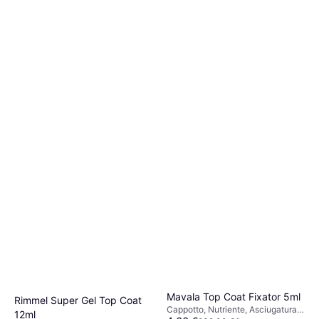
O 3 pagamenti di 8,45 €
O 3 pagamenti di 2,05 €
8 negozi
6 negozi
Mavala Top Coat Fixator 5ml
Rimmel Super Gel Top Coat
Cappotto, Nutriente, Asciugatura
12ml