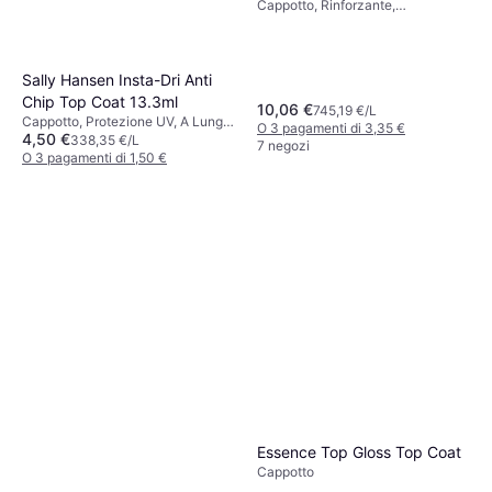
Cappotto, Rinforzante,
Asciugatura Rapida
Sally Hansen Insta-Dri Anti
Chip Top Coat 13.3ml
10,06 €
745,19 €/L
Cappotto, Protezione UV, A Lunga
O 3 pagamenti di 3,35 €
4,50 €
Durata, Asciugatura Rapida
338,35 €/L
7 negozi
O 3 pagamenti di 1,50 €
5 negozi
Essence Top Gloss Top Coat
Cappotto