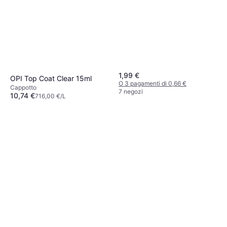
1,99 €
OPI Top Coat Clear 15ml
O 3 pagamenti di 0,66 €
Cappotto
7 negozi
10,74 €
716,00 €/L
O 3 pagamenti di 3,58 €
9 negozi