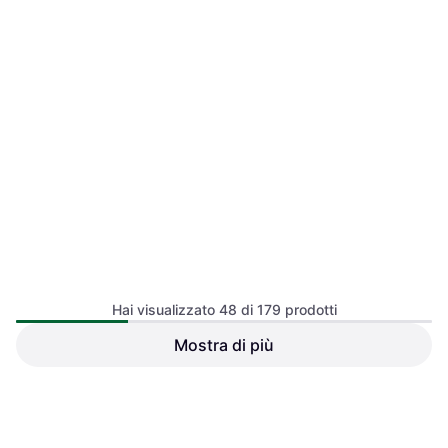
2 negozi
1 negozio
Hai visualizzato 48 di 179 prodotti
Mostra di più
Nailberry UV Gloss Top Coat
Smalto
Cappotto
OPI Matte Top Coat 15ml
18,11 €
24,61 €
Cappotto, Rinforzante, A Lunga
O 3 pagamenti di 6,03 €