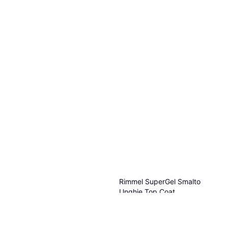
Rimmel SuperGel Smalto
Unghie Top Coat
Cappotto
3,40 €
Revlon ColorStay Gel Envy
O 3 pagamenti di 1,13 €
#010 Diamond 11.7ml
4 negozi