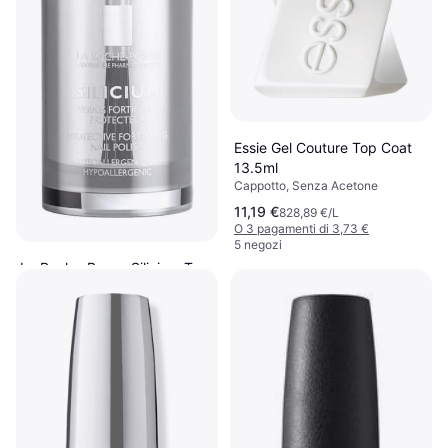
Essie Gel Couture Top Coat
13.5ml
Cappotto, Senza Acetone
11,19 €
828,89 €/L
O 3 pagamenti di 3,73 €
5 negozi
La Roche-Posay Silicium Top
Coat 6ml
Cappotto, Protezione UV,
11,81 €
Rinforzante
1968,33 €/L
O 3 pagamenti di 3,93 €
9+ negozi