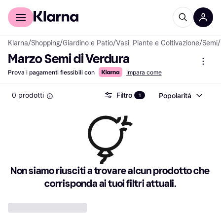
Per il tuo shopping
Per le aziende
Klarna
/
Shopping
/
Giardino e Patio
/
Vasi, Piante e Coltivazione
/
Semi
/
Marzo Semi di Verdura
Prova i pagamenti flessibili con
Impara come
0 prodotti
Filtro
Popolarità
1
Non siamo riusciti a trovare alcun prodotto che 
corrisponda ai tuoi filtri attuali.