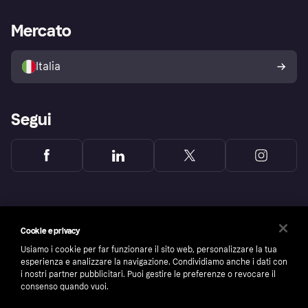
Supporto aziende
Portale per sviluppatori
La Klarna app
Impostazioni sulla privacy
Accesso aziende
Stato operativo
Mercato
Esplora i negozi
Il tuo diritto di recesso
Vendi con Klarna
Piattaforme e partner
Politica di protezione
dell'acquirente Klarna
Italia
Segui
Cookie e privacy
Usiamo i cookie per far funzionare il sito web, personalizzare la tua
esperienza e analizzare la navigazione. Condividiamo anche i dati con
i nostri partner pubblicitari. Puoi gestire le preferenze o revocare il
consenso quando vuoi.