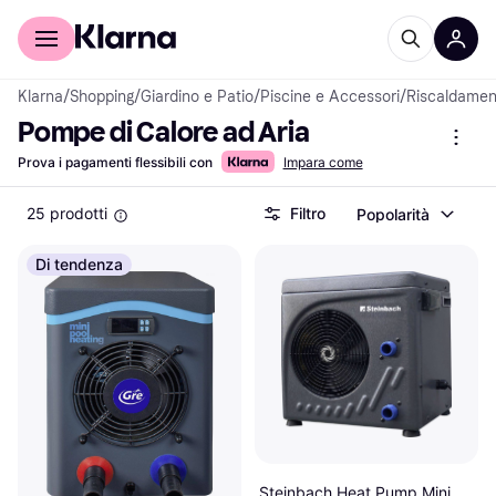
Per il tuo shopping
Per le aziende
Klarna
/
Shopping
/
Giardino e Patio
/
Piscine e Accessori
/
Riscaldamen
Pompe di Calore ad Aria
Prova i pagamenti flessibili con
Impara come
25 prodotti
Filtro
Popolarità
Di tendenza
Steinbach Heat Pump Mini