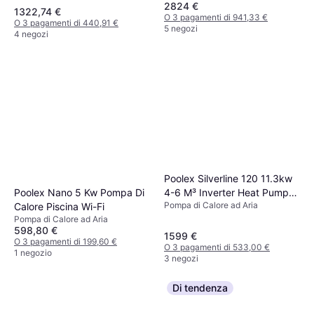
2824 €
1322,74 €
O 3 pagamenti di 941,33 €
O 3 pagamenti di 440,91 €
5 negozi
4 negozi
Poolex Silverline 120 11.3kw
Poolex Nano 5 Kw Pompa Di
4-6 M³ Inverter Heat Pump
Pompa di Calore ad Aria
Calore Piscina Wi-Fi
Argento
Pompa di Calore ad Aria
598,80 €
1599 €
O 3 pagamenti di 199,60 €
O 3 pagamenti di 533,00 €
1 negozio
3 negozi
Di tendenza