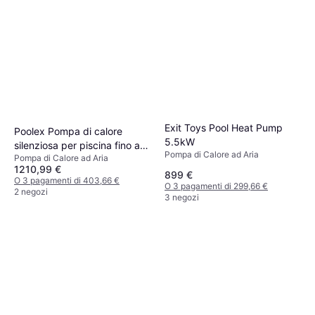
Exit Toys Pool Heat Pump
Poolex Pompa di calore
5.5kW
silenziosa per piscina fino a
Pompa di Calore ad Aria
Pompa di Calore ad Aria
45 m3
1210,99 €
899 €
O 3 pagamenti di 403,66 €
O 3 pagamenti di 299,66 €
2 negozi
3 negozi