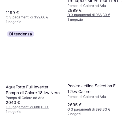
Trendpool Mr Perfect 11 41
Pompa di Calore ad Aria
KW
2899 €
1199 €
O 3 pagamenti di 966,33 €
O 3 pagamenti di 399,66 €
1 negozio
1 negozio
Di tendenza
Poolex Jetline Selection Fi
AquaForte Full Inverter
12kw Calore
Pompa di Calore 18 kw Nero
Pompa di Calore ad Aria
Pompa di Calore ad Aria
2040 €
2695 €
O 3 pagamenti di 680,00 €
O 3 pagamenti di 898,33 €
1 negozio
2 negozi