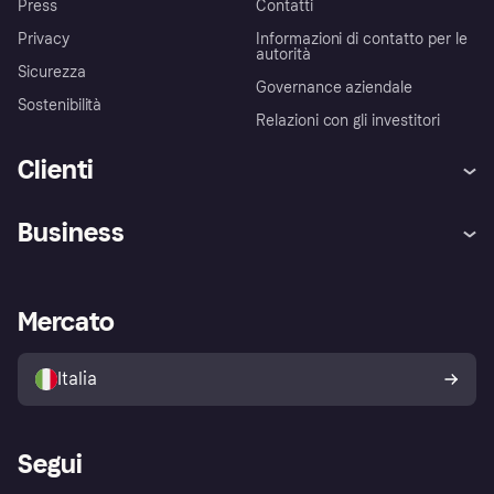
Press
Contatti
Privacy
Informazioni di contatto per le
autorità
Sicurezza
Governance aziendale
Sostenibilità
Relazioni con gli investitori
Clienti
Assistenza
Arbitro bancario
Business
Login
Promessa di protezione contro
le frodi
Supporto aziende
Portale per sviluppatori
La Klarna app
Impostazioni sulla privacy
Accesso aziende
Stato operativo
Mercato
Esplora i negozi
Il tuo diritto di recesso
Vendi con Klarna
Piattaforme e partner
Politica di protezione
dell'acquirente Klarna
Italia
Segui