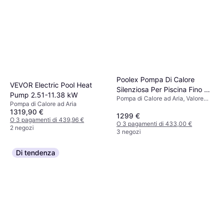
Poolex Pompa Di Calore
VEVOR Electric Pool Heat
Silenziosa Per Piscina Fino 50
Pump 2.51-11.38 kW
Pompa di Calore ad Aria, Valore
m3
Pompa di Calore ad Aria
COP 14
1319,90 €
1299 €
O 3 pagamenti di 439,96 €
O 3 pagamenti di 433,00 €
2 negozi
3 negozi
Di tendenza