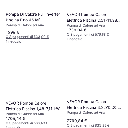
Pompa Di Calore Full Inverter
VEVOR Pompa Calore
Piscina Fino 45 M³
Elettrica Piscina 2.51-11.38
Pompa di Calore ad Aria
Pompa di Calore ad Aria
kW
1739,04 €
1599 €
O 3 pagamenti di 579,68 €
O 3 pagamenti di 533,00 €
1 negozio
1 negozio
VEVOR Pompa Calore
VEVOR Pompa Calore
Elettrica Piscina 3.22/15.25
Elettrica Piscina 1,48-7,11 kW
Pompa di Calore ad Aria
kW
Pompa di Calore ad Aria
1705,44 €
2799,84 €
O 3 pagamenti di 568,48 €
O 3 pagamenti di 933,28 €
1 negozio