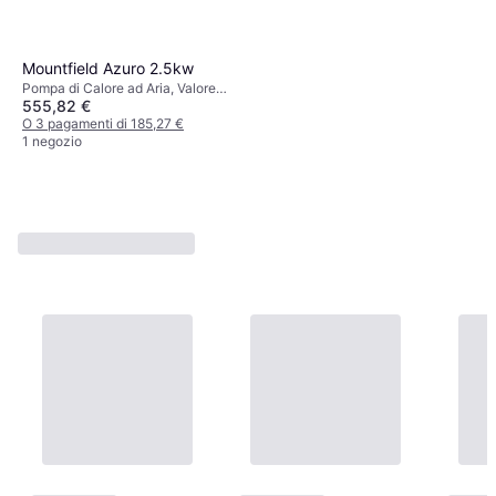
Mountfield Azuro 2.5kw
Pompa di Calore ad Aria, Valore
555,82 €
COP 4.2
O 3 pagamenti di 185,27 €
1 negozio