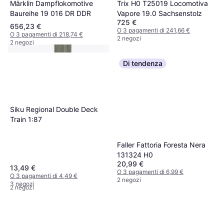
Märklin Dampflokomotive
Trix H0 T25019 Locomotiva
Baureihe 19 016 DR DDR
Vapore 19.0 Sachsenstolz
725 €
656,23 €
O 3 pagamenti di 241,66 €
O 3 pagamenti di 218,74 €
2 negozi
2 negozi
Di tendenza
Siku Regional Double Deck
Train 1:87
Faller Fattoria Foresta Nera
Viessmann Modelltechnik
131324 H0
4519 H0 Segnale con luce
20,99 €
13,49 €
30,99 €
O 3 pagamenti di 6,99 €
scintilante Segnale di attesa
O 3 pagamenti di 4,49 €
O 3 pagamenti di 10,33 €
2 negozi
Modello pronto, già
3 negozi
2 negozi
assemblato DB