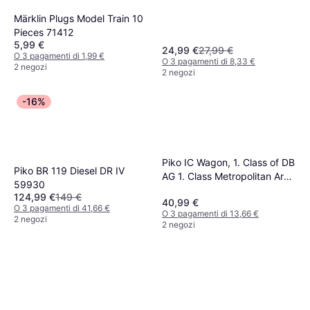
Märklin Plugs Model Train 10
Pieces 71412
5,99 €
24,99 €
27,99 €
O 3 pagamenti di 1,99 €
O 3 pagamenti di 8,33 €
2 negozi
2 negozi
-16%
Viessmann Modelltechnik
4016 H0 Segnale luminoso
53,99 €
con pre segnalazione
O 3 pagamenti di 17,99 €
Segnale di partenza Modello
2 negozi
Piko IC Wagon, 1. Class of DB
pronto, già assemblato DB
Piko BR 119 Diesel DR IV
AG 1. Class Metropolitan Area
59930
Avmz 111.2
124,99 €
149 €
40,99 €
O 3 pagamenti di 41,66 €
O 3 pagamenti di 13,66 €
2 negozi
2 negozi