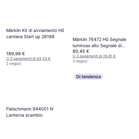
Märklin Kit di avviamento H0
cantiere Start up 29188
Märklin 76472 H0 Segnale
luminoso alto Segnale di
80,45 €
blocco binario Modello
189,99 €
O 3 pagamenti di 26,81 €
pronto, già assemblato DB
O 3 pagamenti di 63,33 €
2 negozi
2 negozi
Di tendenza
Fleischmann 944001 N
Lanterna scambio