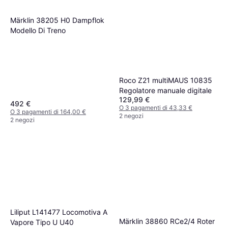
Märklin 38205 H0 Dampflok
Modello Di Treno
Roco Z21 multiMAUS 10835
Regolatore manuale digitale
129,99 €
492 €
O 3 pagamenti di 43,33 €
O 3 pagamenti di 164,00 €
2 negozi
2 negozi
Liliput L141477 Locomotiva A
Märklin 38860 RCe2/4 Roter
Vapore Tipo U U40