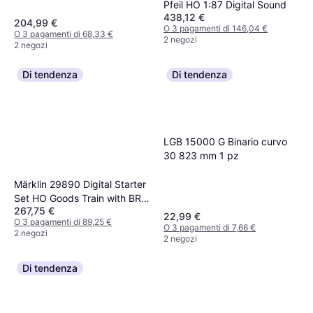
Pfeil HO 1:87 Digital Sound
438,12 €
204,99 €
O 3 pagamenti di 146,04 €
O 3 pagamenti di 68,33 €
2 negozi
2 negozi
Di tendenza
Di tendenza
LGB 15000 G Binario curvo
30 823 mm 1 pz
Märklin 29890 Digital Starter
Set HO Goods Train with BR
267,75 €
89.0
22,99 €
O 3 pagamenti di 89,25 €
O 3 pagamenti di 7,66 €
2 negozi
2 negozi
Di tendenza