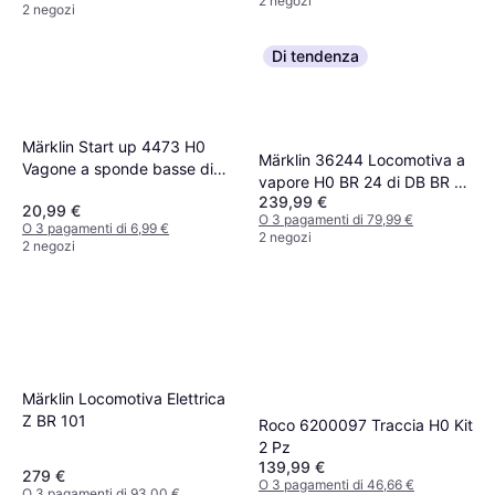
2 negozi
2 negozi
Di tendenza
Märklin Start up 4473 H0
Märklin 36244 Locomotiva a
Vagone a sponde basse di
vapore H0 BR 24 di DB BR 24
DB 4 assi senza carico
239,99 €
di DB
20,99 €
O 3 pagamenti di 79,99 €
O 3 pagamenti di 6,99 €
2 negozi
2 negozi
Märklin Locomotiva Elettrica
Z BR 101
Roco 6200097 Traccia H0 Kit
2 Pz
139,99 €
279 €
O 3 pagamenti di 46,66 €
O 3 pagamenti di 93,00 €