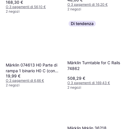
168,30 €
O 3 pagamenti di 16,20 €
O 3 pagamenti di 56,10 €
2 negozi
2 negozi
Di tendenza
Märklin Turntable for C Rails
Märklin 074613 H0 Parte di
74862
rampa 1 binario H0 C (con
19,99 €
massicciata)
508,29 €
O 3 pagamenti di 6,66 €
O 3 pagamenti di 169,43 €
2 negozi
2 negozi
Märklin Mrklin 36218