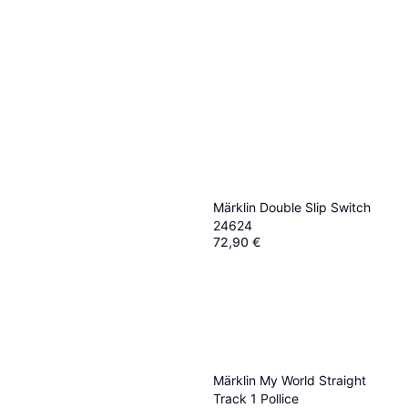
Märklin Double Slip Switch
24624
72,90 €
O 3 pagamenti di 24,30 €
2 negozi
Märklin My World Straight
Track 1 Pollice