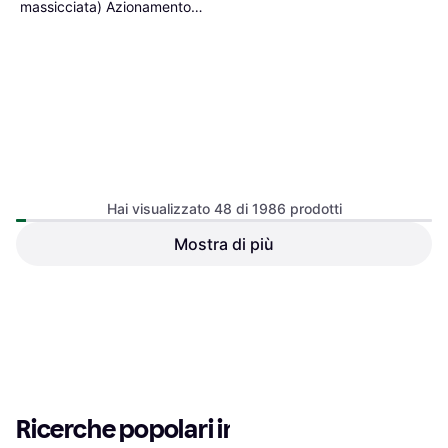
massicciata) Azionamento
scambio, elettromagnetico
Hai visualizzato 48 di 1986 prodotti
Mostra di più
29,99 €
O 3 pagamenti di 9,99 €
2 negozi
1
2
3
...
23
...
42
Ricerche popolari in Modellismi 