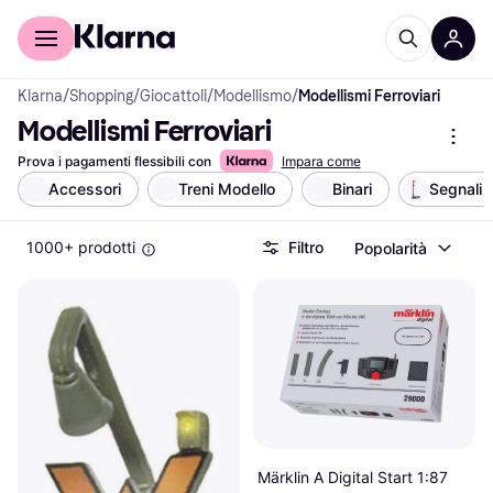
Per il tuo shopping
Per le aziende
Klarna
/
Shopping
/
Giocattoli
/
Modellismo
/
Modellismi Ferroviari
Modellismi Ferroviari
Prova i pagamenti flessibili con
Impara come
Accessori
Treni Modello
Binari
Segnali
1000+ prodotti
Filtro
Popolarità
Märklin A Digital Start 1:87