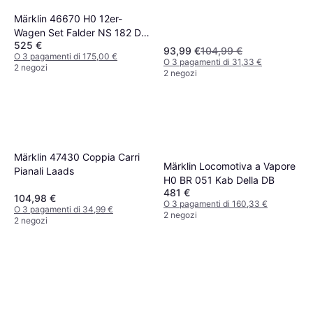
Märklin 46670 H0 12er-
Wagen Set Falder NS 182 DB
525 €
AG
93,99 €
104,99 €
O 3 pagamenti di 175,00 €
O 3 pagamenti di 31,33 €
2 negozi
2 negozi
Märklin 47430 Coppia Carri
Märklin Locomotiva a Vapore
Pianali Laads
H0 BR 051 Kab Della DB
481 €
104,98 €
O 3 pagamenti di 160,33 €
O 3 pagamenti di 34,99 €
2 negozi
2 negozi