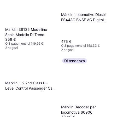
Märklin Locomotive Diesel
ES44AC BNSF AC Digital
Sound
Märklin 38135 Modellino
Scala Modello Di Treno
359 €
475 €
O 3 pagamenti di 119,66 €
O 3 pagamenti di 158,33 €
2 negozi
2 negozi
Di tendenza
Märklin IC2 2nd Class Bi-
Level Control Passenger Cars
43488
Märklin Decoder per
locomotiva 60906
48,60 €