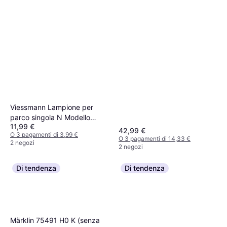
Viessmann Lampione per
parco singola N Modello
11,99 €
pronto, già assemblato
42,99 €
O 3 pagamenti di 3,99 €
Modelltechnik 1 pz
O 3 pagamenti di 14,33 €
2 negozi
2 negozi
Di tendenza
Di tendenza
Viessmann Modelltechnik
4412 N Segnale luminoso
30,99 €
34,99 €
Segnale entrata Modello
O 3 pagamenti di 10,33 €
pronto, già assemblato DB
2 negozi
Märklin 75491 H0 K (senza