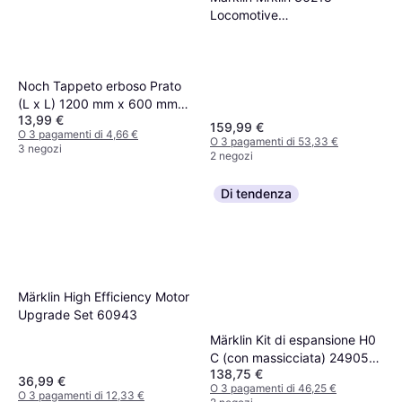
Locomotive
Modelleisenbahnersatzteil &
Zubehr (36218)
Noch Tappeto erboso Prato
(L x L) 1200 mm x 600 mm
13,99 €
00265
159,99 €
O 3 pagamenti di 4,66 €
O 3 pagamenti di 53,33 €
3 negozi
2 negozi
Di tendenza
Märklin High Efficiency Motor
Upgrade Set 60943
Märklin Kit di espansione H0
C (con massicciata) 24905
138,75 €
C5
36,99 €
O 3 pagamenti di 46,25 €
O 3 pagamenti di 12,33 €