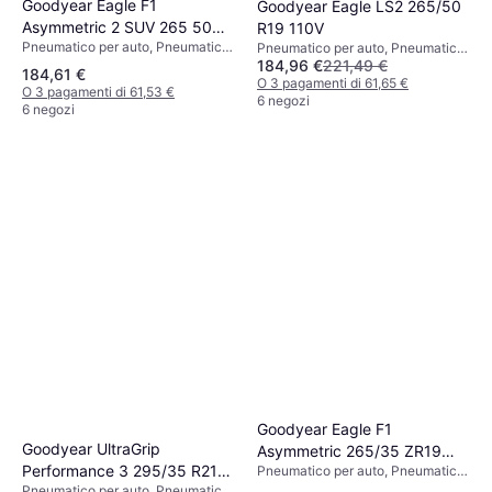
Goodyear Eagle F1
Goodyear Eagle LS2 265/50
Asymmetric 2 SUV 265 50
R19 110V
Pneumatico per auto, Pneumatici
Pneumatico per auto, Pneumatici
R19 110Y
184,96 €
221,49 €
estivi, SUV, Profilo 50 %, Indice di
4 stagioni, Pneumatici estivi, SUV,
184,61 €
Velocità Y (300 km/h)
Profilo 50 %, Indice di Velocità V
O 3 pagamenti di 61,65 €
O 3 pagamenti di 61,53 €
(240 km/h)
6 negozi
6 negozi
Goodyear Eagle F1
Goodyear UltraGrip
Asymmetric 265/35 ZR19
Performance 3 295/35 R21
Pneumatico per auto, Pneumatici
94Y
estivi, No, Auto Passeggeri, Profilo
Pneumatico per auto, Pneumatici