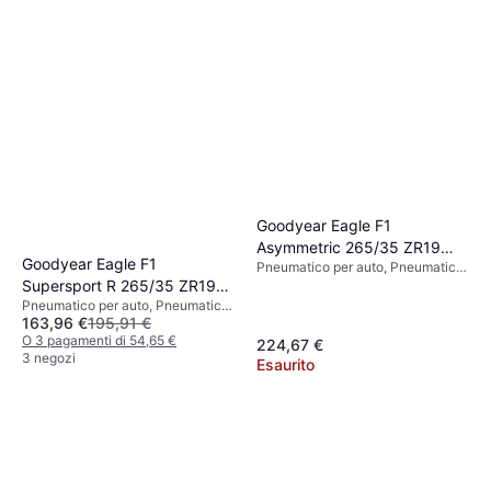
Goodyear Eagle F1
Asymmetric 265/35 ZR19
Goodyear Eagle F1
Pneumatico per auto, Pneumatici
94Y N0
Supersport R 265/35 ZR19
estivi, No, Profilo 35 %, Indice di
Velocità Y (300 km/h)
Pneumatico per auto, Pneumatici
98Y XL
163,96 €
195,91 €
estivi, No, Auto Passeggeri, Profilo
35 %, Indice di Velocità ZR (>240),
O 3 pagamenti di 54,65 €
224,67 €
Y (300 km/h)
3 negozi
Esaurito