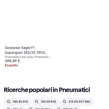
Goodyear Eagle F1
Supersport 265/35 ZR19
Pneumatico per auto, Pneumatici
98Y XL
306,96 €
estivi, No, Profilo 35 %, Indice di
Velocità Y (300 km/h)
Esaurito
Ricerche popolari in Pneumatici
185 65 R15
195 55 R16
215 60 R17 96h