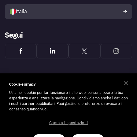
Vendi con Klarna
Piattaforme e partner
Politica di protezione
dell'acquirente Klarna
Italia
Segui
Cookie e privacy
Usiamo i cookie per far funzionare il sito web, personalizzare la tua
esperienza e analizzare la navigazione. Condividiamo anche i dati con
i nostri partner pubblicitari. Puoi gestire le preferenze o revocare il
consenso quando vuoi.
Cambia impostazioni
Copyright © 2005-2026 Klarna Bank AB (publ). Headquarters: Stockholm, Sweden. All
rights reserved. Klarna Bank AB (publ). Sveavägen 46, 111 34 Stockholm. Organization
number: 556737-0431