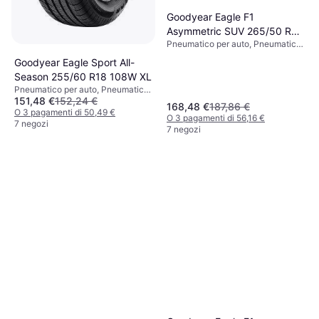
Goodyear Eagle F1
Asymmetric SUV 265/50 R
Pneumatico per auto, Pneumatici
19 110Y XL
estivi, No, SUV, 4x4, Profilo 50 %,
Goodyear Eagle Sport All-
Indice di Velocità Y (300 km/h)
Season 255/60 R18 108W XL
Pneumatico per auto, Pneumatici
151,48 €
152,24 €
estivi, Pneumatici 4 stagioni, No,
168,48 €
187,86 €
SUV, Auto Passeggeri, Profilo 45
O 3 pagamenti di 50,49 €
O 3 pagamenti di 56,16 €
%, 50 %, 60 %, Indice di Velocità Y
7 negozi
7 negozi
(300 km/h), T (190 km/h), W (270
km/h), H (210 km/h)