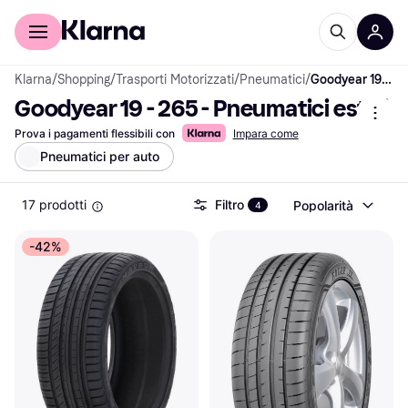
Per il tuo shopping
Per le aziende
Klarna
/
Shopping
/
Trasporti Motorizzati
/
Pneumatici
/
Goodyear 19 - 265 - Pneumatici estivi
Goodyear 19 - 265 - Pneumatici estivi
Prova i pagamenti flessibili con
Impara come
Pneumatici per auto
17 prodotti
Filtro
Popolarità
4
-42%