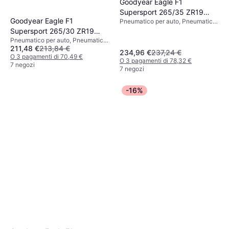
Goodyear Eagle F1
Supersport 265/35 ZR19
Goodyear Eagle F1
Pneumatico per auto, Pneumatici
98Y
estivi, Profilo 35 %, Indice di
Supersport 265/30 ZR19
Velocità Y (300 km/h)
Pneumatico per auto, Pneumatici
93Y XL
211,48 €
213,84 €
estivi, No, Profilo 30 %, Indice di
234,96 €
237,24 €
Velocità Y (300 km/h)
O 3 pagamenti di 70,49 €
O 3 pagamenti di 78,32 €
7 negozi
7 negozi
-16%