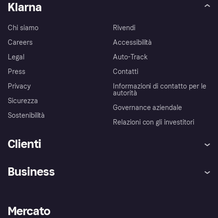
Klarna
Chi siamo
Rivendi
Careers
Accessibilità
Legal
Auto-Track
Press
Contatti
Privacy
Informazioni di contatto per le
autorità
Sicurezza
Governance aziendale
Sostenibilità
Relazioni con gli investitori
Clienti
Assistenza
Arbitro bancario
Business
Login
Promessa di protezione contro
le frodi
Supporto aziende
Portale per sviluppatori
La Klarna app
Impostazioni sulla privacy
Accesso aziende
Stato operativo
Mercato
Esplora i negozi
Il tuo diritto di recesso