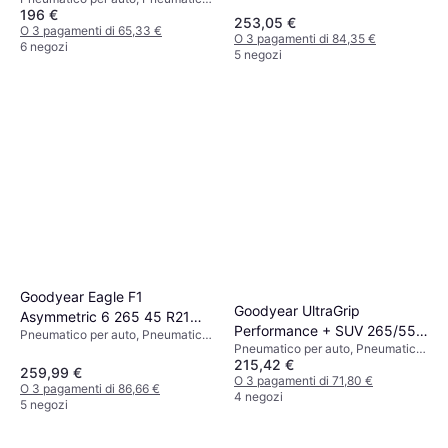
107V XL
35 %, Indice di Velocità Y (300
196 €
invernali, Pneumatici estivi, No,
253,05 €
km/h)
Auto Passeggeri, Profilo 35 %, 40
O 3 pagamenti di 65,33 €
O 3 pagamenti di 84,35 €
%, Indice di Velocità V (240 km/h)
6 negozi
5 negozi
Goodyear Eagle F1
Goodyear UltraGrip
Asymmetric 6 265 45 R21
Performance + SUV 265/55
Pneumatico per auto, Pneumatici
108Y XL Tire
Pneumatico per auto, Pneumatici
R19 113H XL
estivi, No, SUV, Auto Passeggeri,
215,42 €
invernali, No, SUV, Profilo 55 %,
Profilo 45 %, Indice di Velocità Y
259,99 €
Indice di Velocità H (210 km/h)
O 3 pagamenti di 71,80 €
(300 km/h)
O 3 pagamenti di 86,66 €
4 negozi
5 negozi