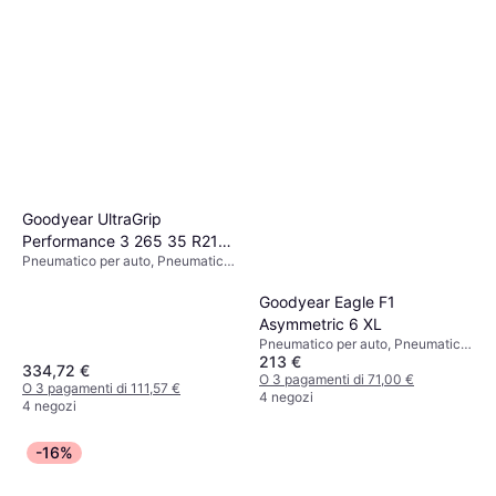
Goodyear UltraGrip
Performance 3 265 35 R21
Pneumatico per auto, Pneumatici
101W XL Tire
estivi, Pneumatici invernali, No,
Auto Passeggeri, Profilo 35 %,
Goodyear Eagle F1
Indice di Velocità W (270 km/h)
Asymmetric 6 XL
Pneumatico per auto, Pneumatici
213 €
estivi, No, Profilo 50 %, Indice di
334,72 €
Velocità Y (300 km/h)
O 3 pagamenti di 71,00 €
O 3 pagamenti di 111,57 €
4 negozi
4 negozi
-16%