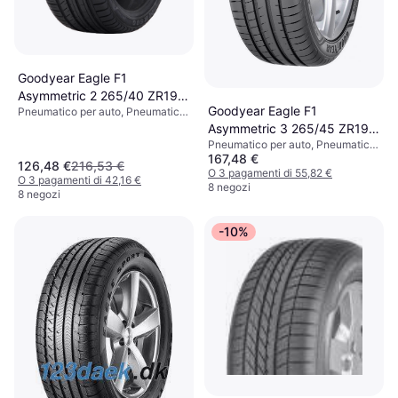
Goodyear Eagle F1
Asymmetric 2 265/40 ZR19
Goodyear Eagle F1
Pneumatico per auto, Pneumatici
98Y N0
estivi, No, Profilo 40 %, Indice di
Asymmetric 3 265/45 ZR19
Velocità Y (300 km/h)
Pneumatico per auto, Pneumatici
105Y XL Estate
167,48 €
estivi, No, Profilo 45 %, Indice di
126,48 €
216,53 €
Velocità Y (300 km/h)
O 3 pagamenti di 55,82 €
O 3 pagamenti di 42,16 €
8 negozi
8 negozi
-10%