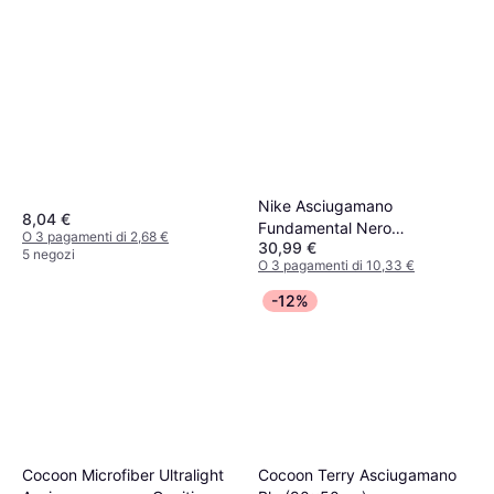
Nike Asciugamano
8,04 €
Fundamental Nero
O 3 pagamenti di 2,68 €
30,99 €
Asciugamano Nero
5 negozi
O 3 pagamenti di 10,33 €
2 negozi
-12%
Cocoon Terry Asciugamano
Cocoon Microfiber Ultralight