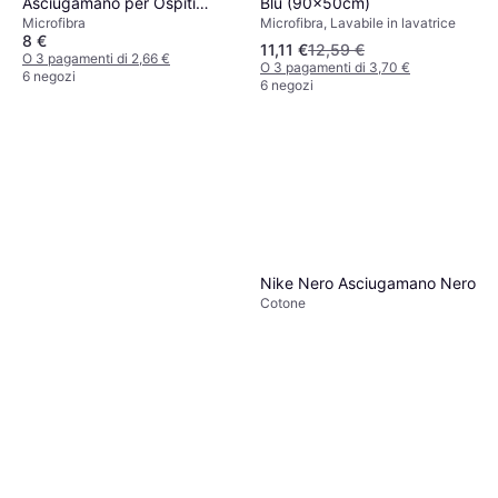
Blu (90x50cm)
Asciugamano per Ospiti
Microfibra, Lavabile in lavatrice
Microfibra
Rosso (60x30cm)
8 €
11,11 €
12,59 €
O 3 pagamenti di 2,66 €
O 3 pagamenti di 3,70 €
6 negozi
6 negozi
Nike Nero Asciugamano Nero
Cotone