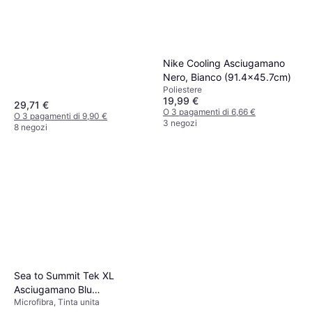
Nike Cooling Asciugamano
Nero, Bianco (91.4x45.7cm)
Poliestere
19,99 €
29,71 €
O 3 pagamenti di 6,66 €
O 3 pagamenti di 9,90 €
3 negozi
8 negozi
Sea to Summit Tek XL
Asciugamano Blu
Microfibra, Tinta unita
(150x75cm)