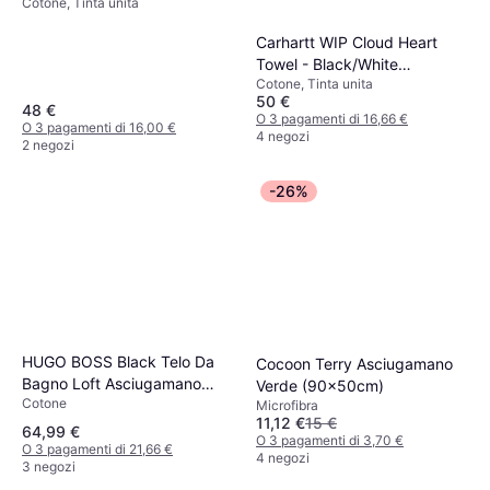
Cotone, Tinta unita
AM312ATC105024813
Asciugamano Verde
Carhartt WIP Cloud Heart
Towel - Black/White
Cotone, Tinta unita
Asciugamano Nero
50 €
48 €
O 3 pagamenti di 16,66 €
O 3 pagamenti di 16,00 €
4 negozi
2 negozi
-26%
HUGO BOSS Black Telo Da
Cocoon Terry Asciugamano
Bagno Loft Asciugamano
Verde (90x50cm)
Cotone
Marrone, Beige
Microfibra
11,12 €
15 €
64,99 €
O 3 pagamenti di 3,70 €
O 3 pagamenti di 21,66 €
4 negozi
3 negozi