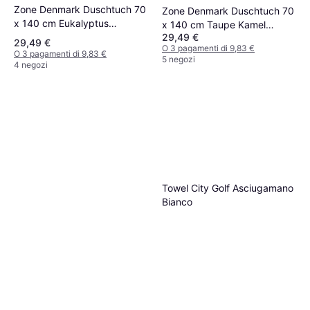
Zone Denmark Duschtuch 70
Zone Denmark Duschtuch 70
x 140 cm Eukalyptus
x 140 cm Taupe Kamel
Olivegrün Weichgrau
29,49 €
Himmelblau Asciugamano
29,49 €
O 3 pagamenti di 9,83 €
Asciugamano (140x70cm)
(140x70cm)
O 3 pagamenti di 9,83 €
5 negozi
4 negozi
Towel City Golf Asciugamano
Bianco