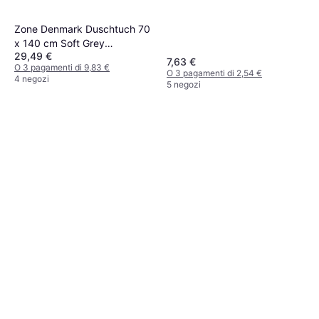
Zone Denmark Duschtuch 70
x 140 cm Soft Grey
29,49 €
Eucalyptus Terracotta
7,63 €
O 3 pagamenti di 9,83 €
Asciugamano (140x70cm)
O 3 pagamenti di 2,54 €
4 negozi
5 negozi