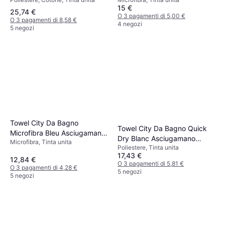
Multicolore, Blu
15 €
25,74 €
O 3 pagamenti di 5,00 €
O 3 pagamenti di 8,58 €
4 negozi
5 negozi
Towel City Da Bagno
Towel City Da Bagno Quick
Microfibra Bleu Asciugamano
Dry Blanc Asciugamano
Microfibra, Tinta unita
Blu, Multicolore
Poliestere, Tinta unita
Bianco, Rosa (140x70cm)
17,43 €
12,84 €
O 3 pagamenti di 5,81 €
O 3 pagamenti di 4,28 €
5 negozi
5 negozi