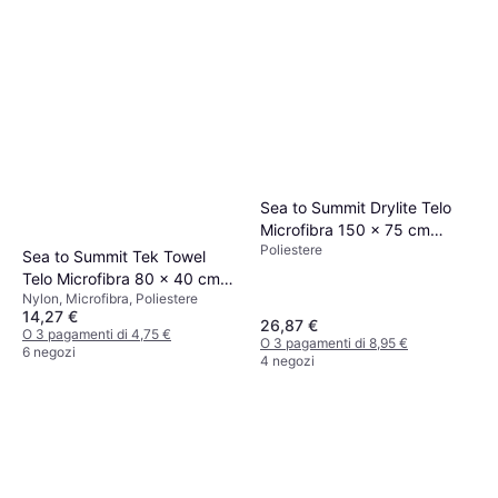
Sea to Summit Drylite Telo
Microfibra 150 x 75 cm
Poliestere
Asciugamano
Sea to Summit Tek Towel
Telo Microfibra 80 x 40 cm
Nylon, Microfibra, Poliestere
Asciugamano Marrone, Grigio
14,27 €
26,87 €
O 3 pagamenti di 4,75 €
O 3 pagamenti di 8,95 €
6 negozi
4 negozi