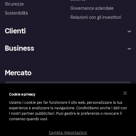
Sicurezza
Governance aziendale
Sostenibilità
Relazioni con gli investitori
Clienti
Assistenza
Arbitro bancario
Business
Login
Promessa di protezione contro
le frodi
Supporto aziende
Portale per sviluppatori
La Klarna app
Impostazioni sulla privacy
Accesso aziende
Stato operativo
Mercato
Esplora i negozi
Il tuo diritto di recesso
Vendi con Klarna
Piattaforme e partner
Politica di protezione
dell'acquirente Klarna
Italia
Cookie e privacy
Usiamo i cookie per far funzionare il sito web, personalizzare la tua
esperienza e analizzare la navigazione. Condividiamo anche i dati con
Segui
i nostri partner pubblicitari. Puoi gestire le preferenze o revocare il
consenso quando vuoi.
Cambia impostazioni