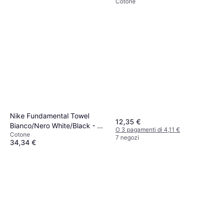
Cotone
Nike Fundamental Towel
12,35 €
Bianco/Nero White/Black - M
O 3 pagamenti di 4,11 €
Cotone
Asciugamano Bianco
7 negozi
34,34 €
O 3 pagamenti di 11,44 €
9 negozi