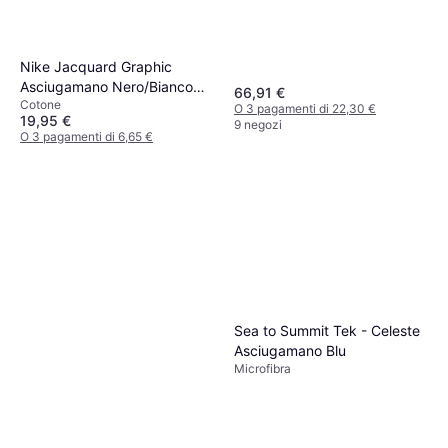
Nike Jacquard Graphic
Asciugamano Nero/Bianco
66,91 €
Cotone
Asciugamano Nero
O 3 pagamenti di 22,30 €
19,95 €
9 negozi
O 3 pagamenti di 6,65 €
6 negozi
Sea to Summit Tek - Celeste
Asciugamano Blu
Microfibra