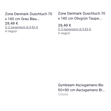
Zone Denmark Duschtuch 70
Zone Denmark Duschtuch 70
x 140 cm Olivgrün Taupe
x 140 cm Grau Blau
Blau Nebel Asciugamano
29,49 €
Asciugamano (140x70cm)
29,49 €
O 3 pagamenti di 9,83 €
(140x70cm)
O 3 pagamenti di 9,83 €
4 negozi
4 negozi
Gymbeam Asciugamano Blu
50x90 cm Asciugamano Blu
Cotone
(90x)