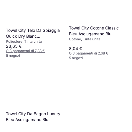
Towel City Cotone Classic
Towel City Telo Da Spiaggia
Bleu Asciugamano Blu
Quick Dry Blanc
Cotone, Tinta unita
Poliestere, Tinta unita
Asciugamano Bianco
23,65 €
(200x90cm)
8,04 €
O 3 pagamenti di 7,88 €
O 3 pagamenti di 2,68 €
5 negozi
5 negozi
Towel City Da Bagno Luxury
Bleu Asciugamano Blu