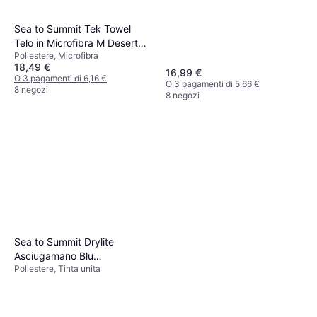
Sea to Summit Tek Towel
Telo in Microfibra M Desert
Poliestere, Microfibra
Asciugamano Beige
18,49 €
16,99 €
O 3 pagamenti di 6,16 €
O 3 pagamenti di 5,66 €
8 negozi
8 negozi
Sea to Summit Drylite
Asciugamano Blu
Poliestere, Tinta unita
(150x75cm)