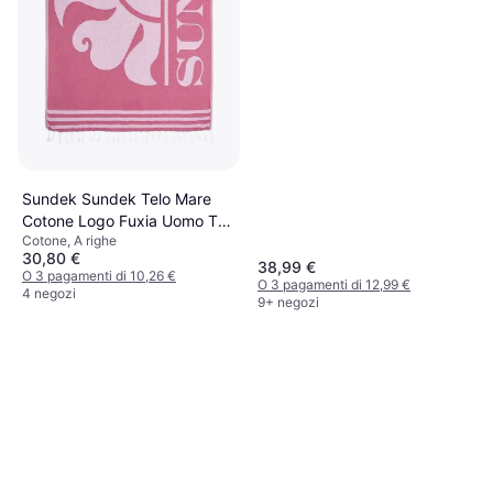
Sundek Sundek Telo Mare
Cotone Logo Fuxia Uomo TU
Cotone, A righe
Asciugamano Blu, Rosa,
30,80 €
Multicolore
38,99 €
O 3 pagamenti di 10,26 €
O 3 pagamenti di 12,99 €
4 negozi
9+ negozi