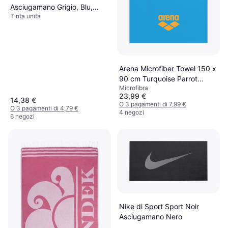
Asciugamano Grigio, Blu,
Tinta unita
Arancione (81.3x40.6cm)
Arena Microfiber Towel 150 x
90 cm Turquoise Parrot
Microfibra
Asciugamano Turchese, Blu
23,99 €
14,38 €
O 3 pagamenti di 7,99 €
O 3 pagamenti di 4,79 €
4 negozi
6 negozi
Nike di Sport Sport Noir
Asciugamano Nero