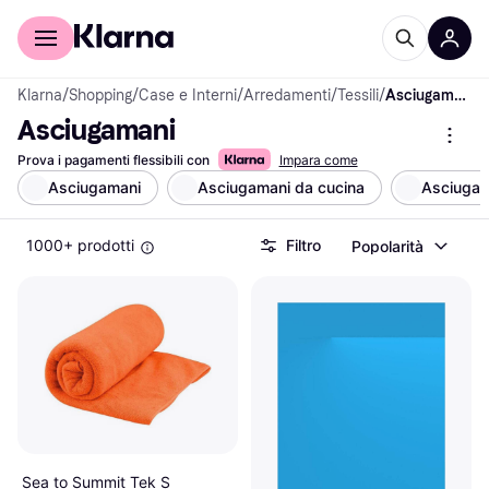
Per il tuo shopping
Per le aziende
Klarna
/
Shopping
/
Case e Interni
/
Arredamenti
/
Tessili
/
Asciugamani
Asciugamani
Prova i pagamenti flessibili con
Impara come
Asciugamani
Asciugamani da cucina
Asciugam
1000+ prodotti
Filtro
Popolarità
Sea to Summit Tek S