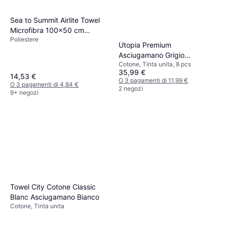
Sea to Summit Airlite Towel
Microfibra 100x50 cm
Poliestere
Asciugamano Grigio
Utopia Premium
Asciugamano Grigio
Cotone, Tinta unita, 8 pcs
(137x69cm)
35,99 €
14,53 €
O 3 pagamenti di 11,99 €
O 3 pagamenti di 4,84 €
2 negozi
9+ negozi
Towel City Cotone Classic
Blanc Asciugamano Bianco
Cotone, Tinta unita