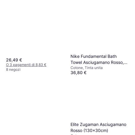
Nike Fundamental Bath
26,49 €
Towel Asciugamano Rosso,
O 3 pagamenti di 8,83 €
Cotone, Tinta unita
Nero, Bianco (120x60cm)
8 negozi
36,80 €
O 3 pagamenti di 12,26 €
9+ negozi
Elite Zugaman Asciugamano
Rosso (130x30cm)