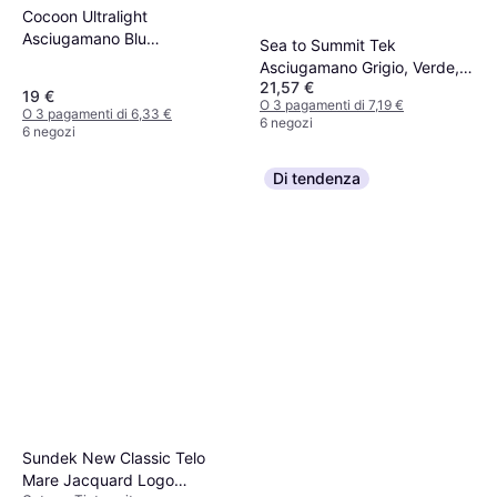
Cocoon Ultralight
Asciugamano Blu
Sea to Summit Tek
(150x80cm)
Asciugamano Grigio, Verde,
21,57 €
Blu (120x60cm)
19 €
O 3 pagamenti di 7,19 €
O 3 pagamenti di 6,33 €
6 negozi
6 negozi
Di tendenza
Sundek New Classic Telo
Mare Jacquard Logo