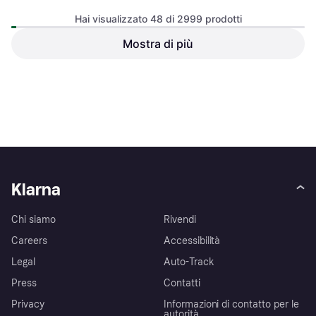
Hai visualizzato 48 di 2999 prodotti
Mostra di più
Zone Denmark Sauna Towel
70x140 cm Soft Grey
29,49 €
Eucalyptus Asciugamano
6,95 €
O 3 pagamenti di 9,83 €
(140x70cm)
O 3 pagamenti di 2,31 €
4 negozi
3 negozi
1
2
3
...
33
...
63
Klarna
Chi siamo
Rivendi
Careers
Accessibilità
Legal
Auto-Track
Press
Contatti
Privacy
Informazioni di contatto per le
autorità