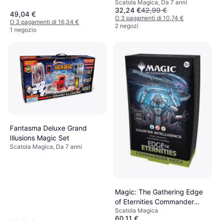
Scatola Magica, Da 7 anni
32,24 €
42,99 €
49,04 €
O 3 pagamenti di 10,74 €
O 3 pagamenti di 16,34 €
2 negozi
1 negozio
Fantasma Deluxe Grand
Illusions Magic Set
Scatola Magica, Da 7 anni
Magic: The Gathering Edge
of Eternities Commander
Scatola Magica
Deck
60,11 €