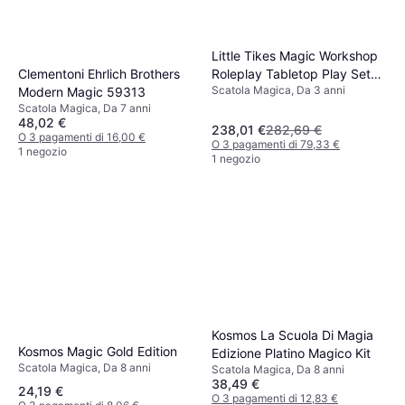
Little Tikes Magic Workshop
Clementoni Ehrlich Brothers
Roleplay Tabletop Play Set
Scatola Magica, Da 3 anni
Modern Magic 59313
for Kids Boys girls 3
Scatola Magica, Da 7 anni
48,02 €
238,01 €
282,69 €
O 3 pagamenti di 16,00 €
O 3 pagamenti di 79,33 €
1 negozio
1 negozio
Kosmos La Scuola Di Magia
Kosmos Magic Gold Edition
Edizione Platino Magico Kit
Scatola Magica, Da 8 anni
Scatola Magica, Da 8 anni
38,49 €
24,19 €
O 3 pagamenti di 12,83 €