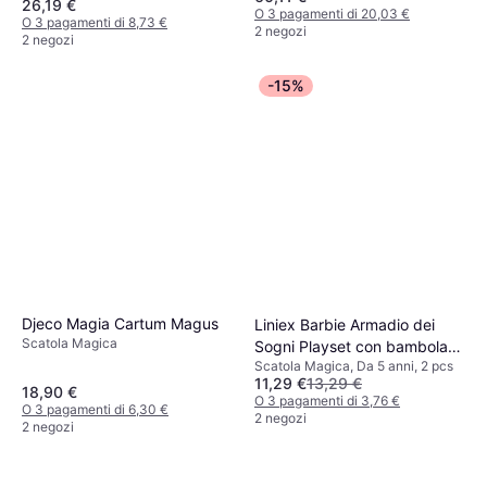
26,19 €
O 3 pagamenti di 20,03 €
O 3 pagamenti di 8,73 €
2 negozi
2 negozi
-15%
Djeco Magia Cartum Magus
Liniex Barbie Armadio dei
Scatola Magica
Sogni Playset con bambola
Scatola Magica, Da 5 anni, 2 pcs
bionda, largo più di 60 cm,
11,29 €
13,29 €
15 aree per riporre gli
18,90 €
O 3 pagamenti di 3,76 €
O 3 pagamenti di 6,30 €
accessori, specchio, scivolo
2 negozi
2 negozi
per biancheria, 30 outfit e
accessori, Giocattolo per
Bambini 3 Anni, HGX57