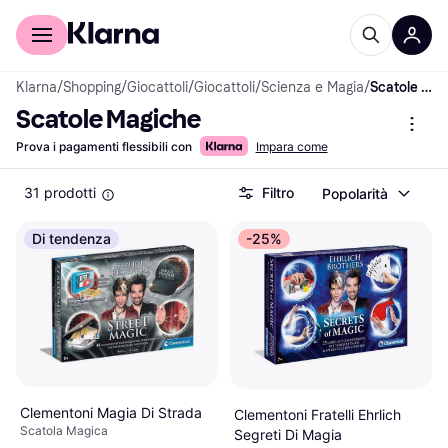
Per il tuo shopping
Per le aziende
Klarna
/
Shopping
/
Giocattoli
/
Giocattoli
/
Scienza e Magia
/
Scatole Magiche
Scatole Magiche
Prova i pagamenti flessibili con
Impara come
31 prodotti
Filtro
Popolarità
Di tendenza
-25%
Clementoni Magia Di Strada
Clementoni Fratelli Ehrlich
Scatola Magica
Segreti Di Magia