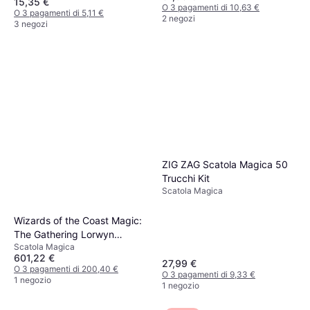
15,35 €
O 3 pagamenti di 10,63 €
O 3 pagamenti di 5,11 €
2 negozi
3 negozi
ZIG ZAG Scatola Magica 50
Trucchi Kit
Scatola Magica
Wizards of the Coast Magic:
The Gathering Lorwyn
Scatola Magica
Eclipsed Collector Booster
601,22 €
Box
27,99 €
O 3 pagamenti di 200,40 €
O 3 pagamenti di 9,33 €
1 negozio
1 negozio