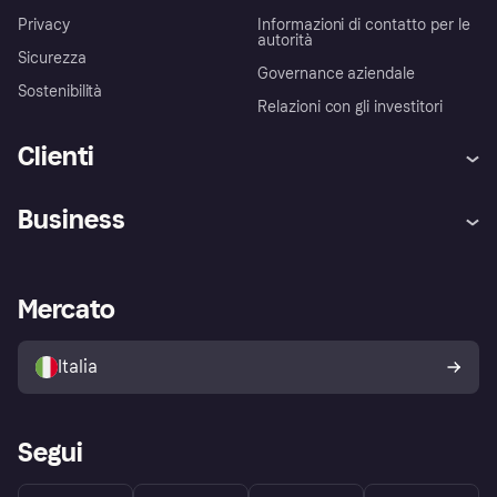
Privacy
Informazioni di contatto per le
autorità
Sicurezza
Governance aziendale
Sostenibilità
Relazioni con gli investitori
Clienti
Assistenza
Arbitro bancario
Business
Login
Promessa di protezione contro
le frodi
Supporto aziende
Portale per sviluppatori
La Klarna app
Impostazioni sulla privacy
Accesso aziende
Stato operativo
Mercato
Esplora i negozi
Il tuo diritto di recesso
Vendi con Klarna
Piattaforme e partner
Politica di protezione
dell'acquirente Klarna
Italia
Segui