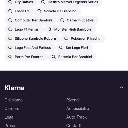
Cry Babies
Hasbro Marvel Legends Series
Force Fx
Scivolo Da Giardino
Computer Per Bambini
Carne In Scatola
Lego F1 Ferrari
Monster High Bambole
Silicone Bambole Reborn
Pokémon Pikachu
Lego Fast And Furious
Set Lego Fiori
Porta Per Esterno
Batteria Per Bambini
Klarna
Chi siamo
Rivendi
Careers
Accessibilità
Legal
Auto-Track
Press
Contatti