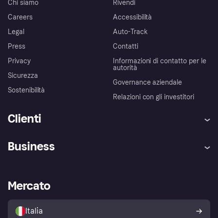
Chi siamo
Rivendi
Careers
Accessibilità
Legal
Auto-Track
Press
Contatti
Privacy
Informazioni di contatto per le
autorità
Sicurezza
Governance aziendale
Sostenibilità
Relazioni con gli investitori
Clienti
Assistenza
Arbitro bancario
Business
Login
Promessa di protezione contro
le frodi
Supporto aziende
Portale per sviluppatori
La Klarna app
Impostazioni sulla privacy
Accesso aziende
Stato operativo
Mercato
Esplora i negozi
Il tuo diritto di recesso
Vendi con Klarna
Piattaforme e partner
Politica di protezione
dell'acquirente Klarna
Italia