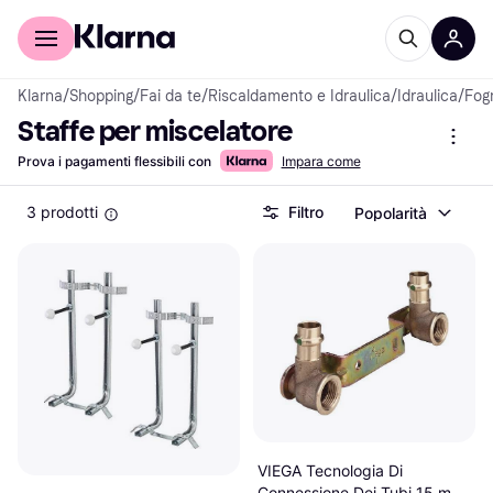
Per il tuo shopping
Per le aziende
Klarna
/
Shopping
/
Fai da te
/
Riscaldamento e Idraulica
/
Idraulica
/
Fog
Staffe per miscelatore
Prova i pagamenti flessibili con
Impara come
3 prodotti
Filtro
Popolarità
VIEGA Tecnologia Di
Connessione Dei Tubi 15 mm