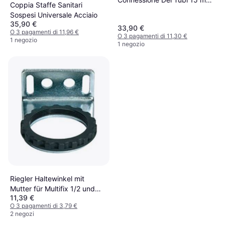
Coppia Staffe Sanitari
x Rp1/2 x 150 mm
Sospesi Universale Acciaio
35,90 €
33,90 €
O 3 pagamenti di 11,96 €
O 3 pagamenti di 11,30 €
1 negozio
1 negozio
Riegler Haltewinkel mit
Mutter für Multifix 1/2 und
11,39 €
3/4
O 3 pagamenti di 3,79 €
2 negozi