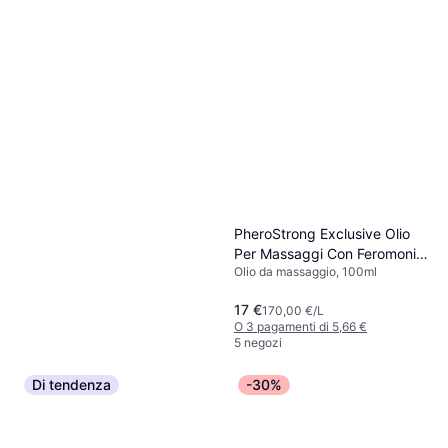
PheroStrong Exclusive Olio
Per Massaggi Con Feromoni
Olio da massaggio, 100ml
100 ml
17 €
170,00 €/L
O 3 pagamenti di 5,66 €
5 negozi
Di tendenza
-30%