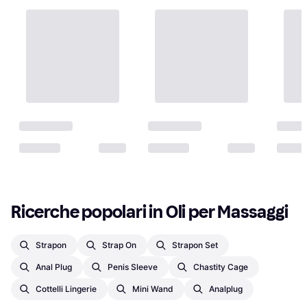
11,30 €
O 3 pagamenti di 3,76 €
4 negozi
Ricerche popolari in Oli per Massaggi
Strapon
Strap On
Strapon Set
Anal Plug
Penis Sleeve
Chastity Cage
Cottelli Lingerie
Mini Wand
Analplug