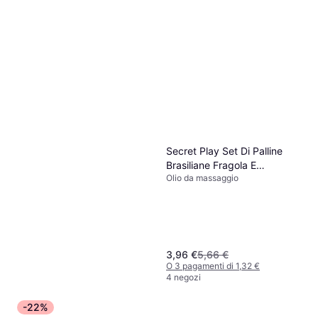
PheroStrong By Night
Massage Oil 100ml
Olio da massaggio, 100ml
15,29 €
152,90 €/L
O 3 pagamenti di 5,09 €
5 negozi
Secret Play Set Di Palline
Brasiliane Fragola E
Olio da massaggio
Champagne
3,96 €
5,66 €
O 3 pagamenti di 1,32 €
4 negozi
-22%