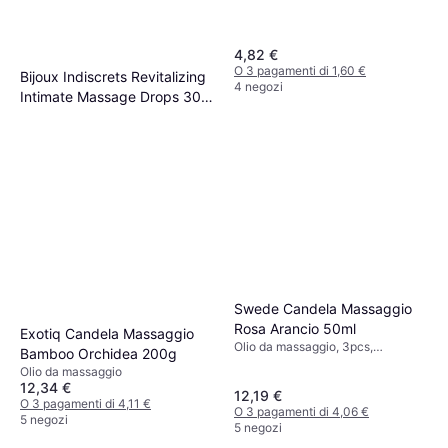
4,82 €
O 3 pagamenti di 1,60 €
Bijoux Indiscrets Revitalizing
4 negozi
Intimate Massage Drops 30
Olio da massaggio
ml
17,81 €
O 3 pagamenti di 5,93 €
6 negozi
Swede Candela Massaggio
Rosa Arancio 50ml
Exotiq Candela Massaggio
Olio da massaggio, 3pcs,
Bamboo Orchidea 200g
Sapore/Profumo: Menta, Arancia
Olio da massaggio
12,34 €
12,19 €
O 3 pagamenti di 4,11 €
O 3 pagamenti di 4,06 €
5 negozi
5 negozi