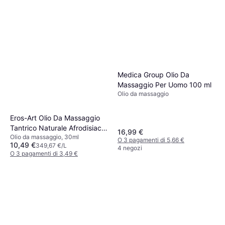
Shunga Olio da Massaggio
Lavanda/Sensazioni 240 ml
Olio da massaggio, 250ml
Trasparente
18 €
72,00 €/L
O 3 pagamenti di 6,00 €
4 negozi
Medica Group Olio Da
Massaggio Per Uomo 100 ml
Olio da massaggio
Eros-Art Olio Da Massaggio
Tantrico Naturale Afrodisiaco
16,99 €
Olio da massaggio, 30ml
Neutro 30 Ml
O 3 pagamenti di 5,66 €
10,49 €
349,67 €/L
4 negozi
O 3 pagamenti di 3,49 €
4 negozi