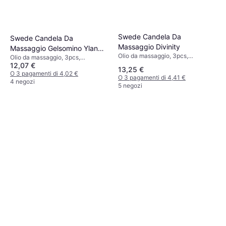
Swede Candela Da
Swede Candela Da
Massaggio Divinity
Massaggio Gelsomino Ylang-
Olio da massaggio, 3pcs,
Olio da massaggio, 3pcs,
Ylang 50ml
Sapore/Profumo: Pompelmo
12,07 €
Sapore/Profumo: Vaniglia
13,25 €
O 3 pagamenti di 4,02 €
O 3 pagamenti di 4,41 €
4 negozi
5 negozi