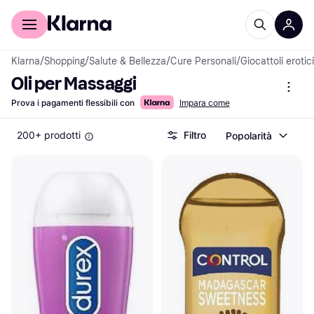
Per il tuo shopping
Per le aziende
Klarna
/
Shopping
/
Salute & Bellezza
/
Cure Personali
/
Giocattoli erotici
Oli per Massaggi
Prova i pagamenti flessibili con
Impara come
200+ prodotti
Filtro
Popolarità