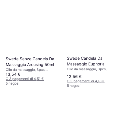
Swede Candela Da
Swede Senze Candela Da
Massaggio Euphoria
Massaggio Arousing 50ml
Olio da massaggio, 3pcs,
Olio da massaggio, 3pcs,
Sapore/Profumo: Vaniglia
13,54 €
Sapore/Profumo: Limone
12,56 €
O 3 pagamenti di 4,51 €
O 3 pagamenti di 4,18 €
5 negozi
5 negozi