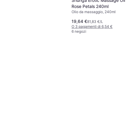
Shunga Erotic Massage Oil
Rose Petals 240ml
Olio da massaggio, 240ml
19,64 €
81,83 €/L
O 3 pagamenti di 6,54 €
6 negozi
Swede Senze Ecstatic
Massage Oil Jasmine Ylang
Olio da massaggio, 75ml,
Ylang 75ml
8,69 €
Sapore/Profumo: Profumo di Fiori
115,87 €/L
O 3 pagamenti di 2,89 €
6 negozi