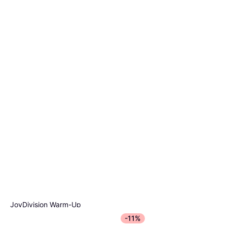
JoyDivision Warm-Up
Massage l
-11%
Olio da massaggio, 150ml,