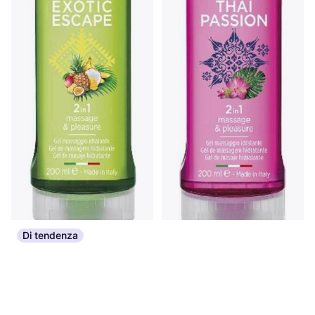
Di tendenza
Control *Gel 2in1 Exotic
Control *Gel 2in1 Thai 200ml
200ml
Olio da massaggio, 200ml
5,36 €
Olio da massaggio, 200ml,
26,80 €/L