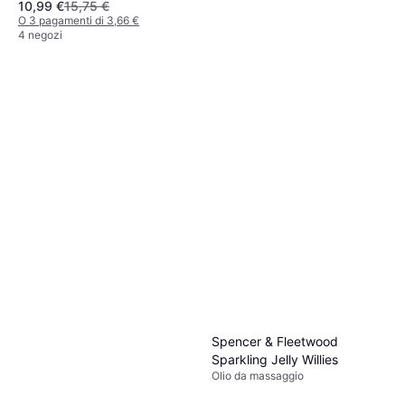
10,99 €
15,75 €
O 3 pagamenti di 3,66 €
4 negozi
Shiatsu Olio Da Massaggio
Commestibile Fragola E Pepe
Olio da massaggio, Commestibile
Rosso 75ml
11,79 €
15,94 €
O 3 pagamenti di 3,93 €
4 negozi
Spencer & Fleetwood
Sparkling Jelly Willies
Olio da massaggio