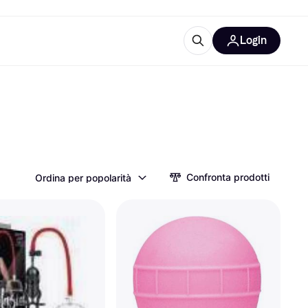
Login
Approfondimenti
ure per ufficio
re
Cos'è Klarna?
Confronta prodotti
Ordina per popolarità
categorie