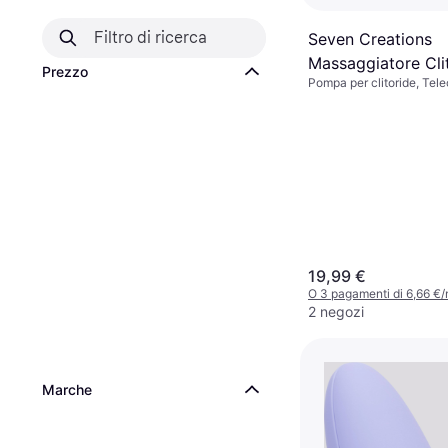
Seven Creations
Massaggiatore Cli
Prezzo
Pompa per clitoride, Te
Bianco
Vibrante, Ventosa
19,99 €
O 3 pagamenti di 6,66 €
2 negozi
Marche