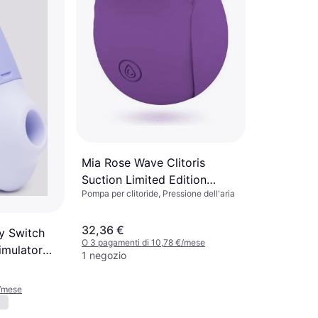
Mia Rose Wave Clitoris
Suction Limited Edition
Pompa per clitoride, Pressione dell'aria
Purple
32,36 €
y Switch
O 3 pagamenti di 10,78 €/mese
timulator
1 negozio
€/mese