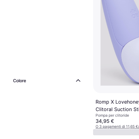
Colore
Romp X Lovehone
Clitoral Suction S
Pompa per clitoride
Purple
34,95 €
O 3 pagamenti di 11,65 
1 negozio