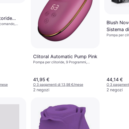
toride
Blush Nov
lecomando,
Sistema d
Pompa per clit
Vaginale 
System Tr
Clitoral Automatic Pump Pink
Pompa per clitoride, 9 Programmi,
Ventosa, Vibrante, Aspirante
41,95 €
44,14 €
/mese
O 3 pagamenti di 13,98 €/mese
O 3 pagamenti
2 negozi
2 negozi