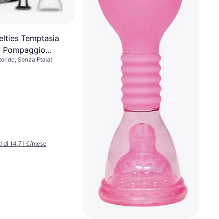
elties Temptasia
i Pompaggio
oride, Senza Ftalati
Intense Pussy Pump
asparente
 di 14,71 €/mese