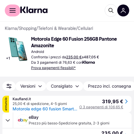
Per il tuo shopping
Per le aziende
Klarna
/
Shopping
/
Telefoni & Wearable
/
Cellulari
Motorola Edge 60 Fusion 256GB Pantone 
Amazonite
Android
Confronta i prezzi da
235,00 €
a
487,05 €
+
1
Da 3 pagamenti di 76,63 € con
Prova pagamenti flessibili*
Versioni
Consigliato
Prezzo incl. consegna
Kaufland.it
annuncio
319,95 €
25,00 € di spedizione
,
4-5 giorni
O 3 pagamenti di 106,65 €
Motorola edge 60 fusion Smartphone 16,9 cm 6.67 pollici Doppia SIM Android 15 5G USB tipo-C 8 GB 256 GB 5200 mAh Turchese
eBay
·
Prezzo più basso
Spedizione gratuita
,
2-3 giorni
235,00 €