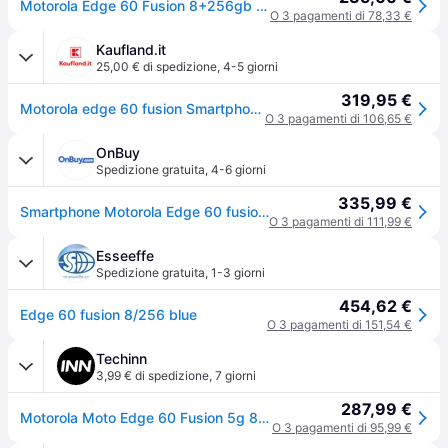
Motorola Edge 60 Fusion 8+256gb 6.67 5g Pantone Amazonite
O 3 pagamenti di 78,33 €
Kaufland.it
25,00 € di spedizione
,
4-5 giorni
319,95 €
Motorola edge 60 fusion Smartphone 16,9 cm 6.67 pollici Doppia SIM Android 15 5G USB tipo-C 8 GB 256 GB 5200 mAh Turchese
O 3 pagamenti di 106,65 €
OnBuy
Spedizione gratuita
,
4-6 giorni
335,99 €
Smartphone Motorola Edge 60 fusion 8 256 Amazonite
O 3 pagamenti di 111,99 €
Esseeffe
Spedizione gratuita
,
1-3 giorni
454,62 €
Edge 60 fusion 8/256 blue
O 3 pagamenti di 151,54 €
Techinn
3,99 € di spedizione
,
7 giorni
287,99 €
Motorola Moto Edge 60 Fusion 5g 8gb/256gb 6.7´´ Verde
O 3 pagamenti di 95,99 €