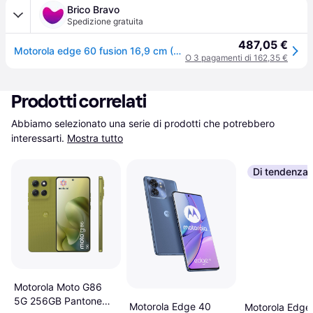
Brico Bravo
Spedizione gratuita
487,05 €
Motorola edge 60 fusion 16,9 cm (6.67") doppia sim android 15 5g usb tipo-c 8 gb 256 gb 5200 mah turchese - PB7E0034SE
O 3 pagamenti di 162,35 €
Prodotti correlati
Abbiamo selezionato una serie di prodotti che potrebbero 
interessarti.
Mostra tutto
Di tendenza
Motorola Moto G86
5G 256GB Pantone
Motorola Edge 40
Motorola Edge