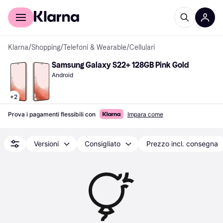
Per il tuo shopping
Per le aziende
Klarna
/
Shopping
/
Telefoni & Wearable
/
Cellulari
Samsung Galaxy S22+ 128GB Pink Gold
Android
+
2
Prova i pagamenti flessibili con
Impara come
Versioni
Consigliato
Prezzo incl. consegna