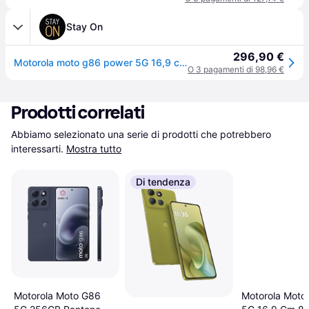
Stay On
296,90 €
Motorola moto g86 power 5G 16,9 cm (6.67") Doppia SIM Android 15 USB tipo-C 8 GB 512 GB 6720 mAh Blu
O 3 pagamenti di 98,96 €
Prodotti correlati
Abbiamo selezionato una serie di prodotti che potrebbero 
interessarti.
Mostra tutto
Di tendenza
Motorola Moto G86
Motorola Moto