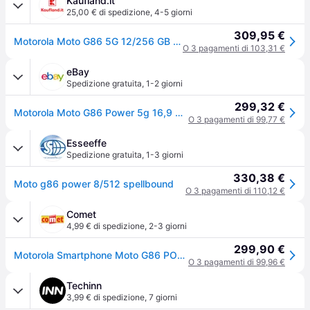
Kaufland.it
25,00 € di spedizione
,
4-5 giorni
309,95 €
Motorola Moto G86 5G 12/256 GB smartphone in Pantone Spellbound
O 3 pagamenti di 103,31 €
eBay
Spedizione gratuita
,
1-2 giorni
299,32 €
Motorola Moto G86 Power 5g 16,9 Cm (6.67) Doppia Sim Android 15 Usb Tipo-c 8 Gb
O 3 pagamenti di 99,77 €
Esseeffe
Spedizione gratuita
,
1-3 giorni
330,38 €
Moto g86 power 8/512 spellbound
O 3 pagamenti di 110,12 €
Comet
4,99 € di spedizione
,
2-3 giorni
299,90 €
Motorola Smartphone Moto G86 POWER 5G 8/512 GB Spellbound
O 3 pagamenti di 99,96 €
Techinn
3,99 € di spedizione
,
7 giorni