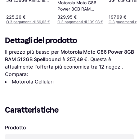
5G 256GB Pantone
5G 16.9 Cm 8
Motorola Moto G86
Spellbound
GB
Power 8GB RAM
512GB Golden
225,26 €
329,95 €
197,99 €
Cypress
O 3 pagamenti di 66,63 €
O 3 pagamenti di 109,98 €
O 3 pagamenti di
Dettagli del prodotto
Il prezzo più basso per 
Motorola Moto G86 Power 8GB 
RAM 512GB Spellbound
 è 
257,49 €
. Questa è 
attualmente l'offerta più economica tra 
12
 negozi.
Compara:
Motorola Cellulari
Caratteristiche
Prodotto