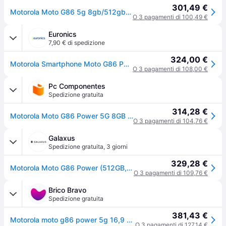
301,49 €
Motorola Moto G86 5g 8gb/512gb 6.7´´ Blu
O 3 pagamenti di 100,49 €
Euronics
7,90 € di spedizione
324,00 €
Motorola Smartphone Moto G86 Power 5g-pantone Spellbound
O 3 pagamenti di 108,00 €
Pc Componentes
Spedizione gratuita
314,28 €
Motorola Moto G86 Power 5G 8GB 512GB 6.67" Blu
O 3 pagamenti di 104,76 €
Galaxus
Spedizione gratuita
,
3 giorni
329,28 €
Motorola Moto G86 Power (512GB, Incantato, 6.67", SIM + eSIM, 5G), Smartphone, Blu
O 3 pagamenti di 109,76 €
Brico Bravo
Spedizione gratuita
381,43 €
Motorola moto g86 power 5g 16,9 cm (6.67") doppia sim android 15 usb tipo-c 8 gb 512 gb 6720 mah blu - PB8X0012SE
O 3 pagamenti di 127,14 €