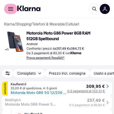
Per il tuo shopping
Per le aziende
Klarna
/
Shopping
/
Telefoni & Wearable
/
Cellulari
Motorola Moto G86 Power 8GB RAM 
512GB Spellbound
Android
Confronta i prezzi da
257,49 €
a
384,72 €
+
1
Da 3 pagamenti di 83,30 € con
Prova pagamenti flessibili*
Consigliato
Prezzo incl. consegna
Usato a part
Kaufland.it
annuncio
309,95 €
25,00 € di spedizione
,
4-5 giorni
O 3 pagamenti di 103,31 €
Motorola Moto G86 5G 12/256 GB smartphone in Pantone Spellbound
257,49 €
BestDigit.it
Motorola Moto G86 Power 5G Blu 8GB RAM 512GB Memoria Interna Batteria 6720 mAh
O 3 pagamenti di 85,83 €