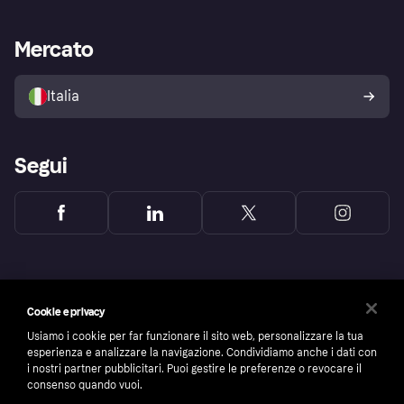
le frodi
Supporto aziende
Portale per sviluppatori
La Klarna app
Impostazioni sulla privacy
Accesso aziende
Stato operativo
Mercato
Esplora i negozi
Il tuo diritto di recesso
Vendi con Klarna
Piattaforme e partner
Politica di protezione
dell'acquirente Klarna
Italia
Segui
Cookie e privacy
Usiamo i cookie per far funzionare il sito web, personalizzare la tua
esperienza e analizzare la navigazione. Condividiamo anche i dati con
i nostri partner pubblicitari. Puoi gestire le preferenze o revocare il
consenso quando vuoi.