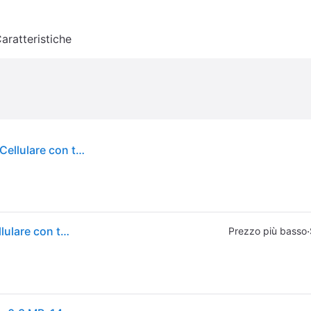
aratteristiche
HMD 2660 FLIP DS TA-1711 NERO (2.80", 3Mpx), Cellulare con tasti, Nero
HMD 2660 FLIP DS TA-1711 NERO (2.80", 3Mpx), Cellulare con tasti, Nero
·
Prezzo più basso