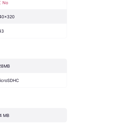
No
40x320
43
28MB
icroSDHC
4 MB