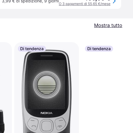
3,99 € di spedizione
,
9 giorni
O 3 pagamenti di 55,65 €/mese
Mostra tutto
Di tendenza
Di tendenza