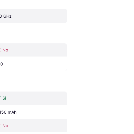
.0 GHz
No
.0
Sì
450 mAh
No