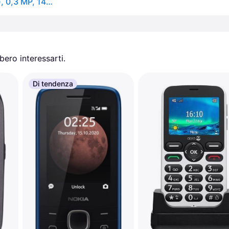
Nokia 2660 Flip, apertura, doppia SIM, 7,11 cm (2,8"), 0,3 MP, 1450 mAh, nero
ero interessarti.
Di tendenza