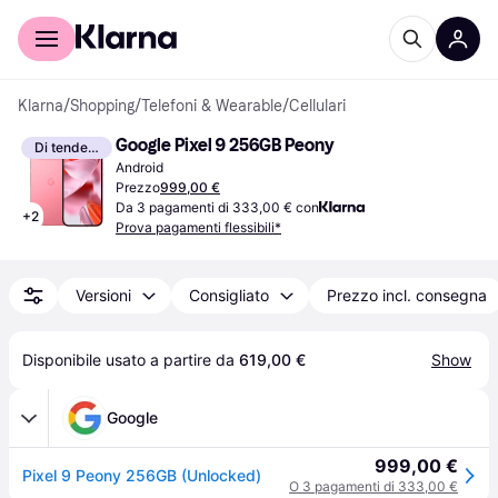
Per il tuo shopping
Per le aziende
Klarna
/
Shopping
/
Telefoni & Wearable
/
Cellulari
Google Pixel 9 256GB Peony
Di tendenza
Android
Prezzo
999,00 €
Da 3 pagamenti di 333,00 € con
+
2
Prova pagamenti flessibili*
Versioni
Consigliato
Prezzo incl. consegna
Disponibile usato a partire da 
619,00 €
Show
Google
999,00 €
Pixel 9 Peony 256GB (Unlocked)
O 3 pagamenti di 333,00 €