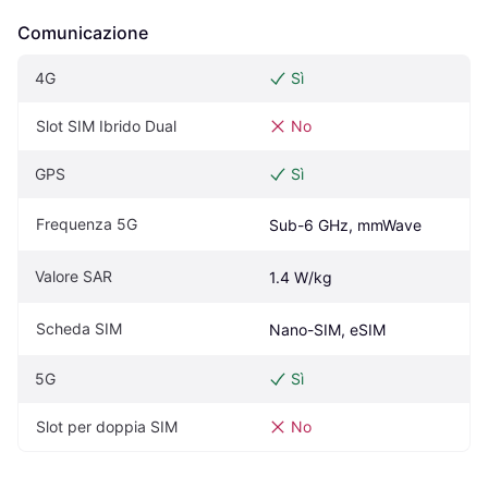
Comunicazione
4G
Sì
Slot SIM Ibrido Dual
No
GPS
Sì
Frequenza 5G
Sub-6 GHz, mmWave
Valore SAR
1.4 W/kg
Scheda SIM
Nano-SIM, eSIM
5G
Sì
Slot per doppia SIM
No