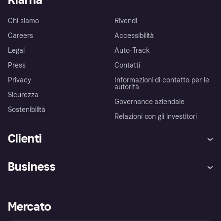
Chi siamo
Rivendi
Careers
Accessibilità
Legal
Auto-Track
Press
Contatti
Privacy
Informazioni di contatto per le
autorità
Sicurezza
Governance aziendale
Sostenibilità
Relazioni con gli investitori
Clienti
Assistenza
Arbitro bancario
Business
Login
Promessa di protezione contro
le frodi
Supporto aziende
Portale per sviluppatori
La Klarna app
Impostazioni sulla privacy
Accesso aziende
Stato operativo
Mercato
Esplora i negozi
Il tuo diritto di recesso
Vendi con Klarna
Piattaforme e partner
Politica di protezione