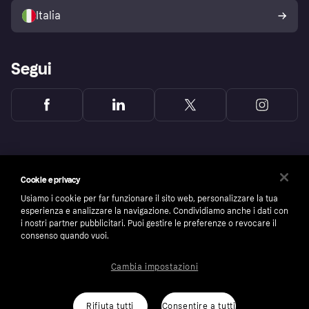
dell'acquirente Klarna
Italia
Segui
Cookie e privacy
Usiamo i cookie per far funzionare il sito web, personalizzare la tua
esperienza e analizzare la navigazione. Condividiamo anche i dati con
i nostri partner pubblicitari. Puoi gestire le preferenze o revocare il
consenso quando vuoi.
Cambia impostazioni
Copyright © 2005-2026 Klarna Bank AB (publ). Headquarters: Stockholm, Sweden. All
rights reserved. Klarna Bank AB (publ). Sveavägen 46, 111 34 Stockholm. Organization
number: 556737-0431
Rifiuta tutti
Consentire a tutti