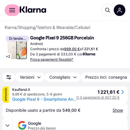
Per il tuo shopping
Per le aziende
Klarna
/
Shopping
/
Telefoni & Wearable
/
Cellulari
Google Pixel 9 256GB Porcelain
Di tendenza
Android
Confronta i prezzi da
999,00 €
a
1 221,61 €
Da 3 pagamenti di 333,00 € con
+
2
Prova pagamenti flessibili*
Versioni
Consigliato
Prezzo incl. consegna
Kaufland.it
annuncio
1 221,61 €
9,99 € di spedizione
,
5-6 giorni
O 3 pagamenti di 407,20 €
Google Pixel 9 - Smartphone Android con Gemini, fotocamera avanzata, batteria con 24 ore di autonomia e display Actua da 6,3pollici - Grigio creta, 256GB
Disponibile usato a partire da 
549,00 €
Show
Google
Prezzo più basso