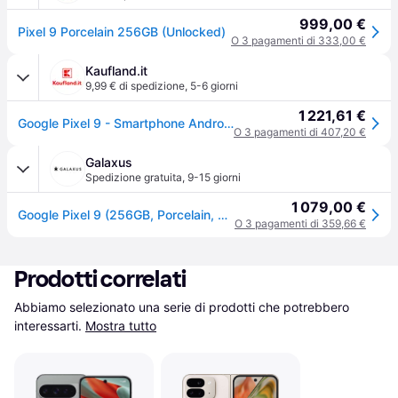
999,00 €
Pixel 9 Porcelain 256GB (Unlocked)
O 3 pagamenti di 333,00 €
Kaufland.it
9,99 € di spedizione
,
5-6 giorni
1 221,61 €
Google Pixel 9 - Smartphone Android con Gemini, fotocamera avanzata, batteria con 24 ore di autonomia e display Actua da 6,3pollici - Grigio creta, 256GB
O 3 pagamenti di 407,20 €
Galaxus
Spedizione gratuita
,
9-15 giorni
1 079,00 €
Google Pixel 9 (256GB, Porcelain, 6.30", SIM + eSIM, 5G), Smartphone, Bianco
O 3 pagamenti di 359,66 €
Prodotti correlati
Abbiamo selezionato una serie di prodotti che potrebbero 
interessarti.
Mostra tutto