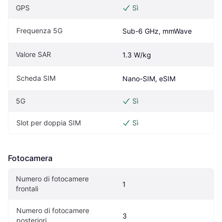
GPS
Sì
Frequenza 5G
Sub-6 GHz, mmWave
Valore SAR
1.3 W/kg
Scheda SIM
Nano-SIM, eSIM
5G
Sì
Slot per doppia SIM
Sì
Fotocamera
Numero di fotocamere 
1
frontali
Numero di fotocamere 
3
posteriori