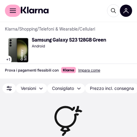
Per il tuo shopping
Per le aziende
Klarna
/
Shopping
/
Telefoni & Wearable
/
Cellulari
Samsung Galaxy S23 128GB Green
Android
+
1
Prova i pagamenti flessibili con
Impara come
Versioni
Consigliato
Prezzo incl. consegna