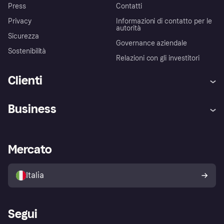
Press
Contatti
Privacy
Informazioni di contatto per le
autorità
Sicurezza
Governance aziendale
Sostenibilità
Relazioni con gli investitori
Clienti
Assistenza
Arbitro bancario
Business
Login
Promessa di protezione contro
le frodi
Supporto aziende
Portale per sviluppatori
La Klarna app
Impostazioni sulla privacy
Accesso aziende
Stato operativo
Mercato
Esplora i negozi
Il tuo diritto di recesso
Vendi con Klarna
Piattaforme e partner
Politica di protezione
dell'acquirente Klarna
Italia
Segui