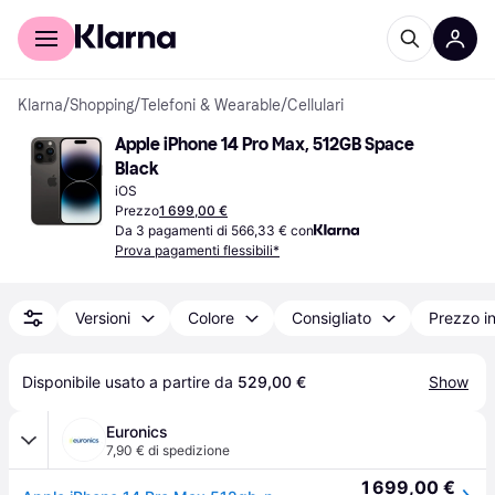
Per il tuo shopping
Per le aziende
Klarna
/
Shopping
/
Telefoni & Wearable
/
Cellulari
Apple iPhone 14 Pro Max, 512GB Space 
Black
iOS
Prezzo
1 699,00 €
Da 3 pagamenti di 566,33 € con
Prova pagamenti flessibili*
Versioni
Colore
Consigliato
Prezzo i
Disponibile usato a partire da 
529,00 €
Show
Euronics
7,90 € di spedizione
1 699,00 €