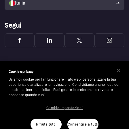
Italia
Segui
Cookie e privacy
Usiamo i cookie per far funzionare il sito web, personalizzare la tua
esperienza e analizzare la navigazione. Condividiamo anche i dati con
i nostri partner pubblicitari. Puoi gestire le preferenze o revocare il
consenso quando vuoi.
Cambia impostazioni
Copyright © 2005-2026 Klarna Bank AB (publ). Headquarters: Stockholm, Sweden. All
rights reserved. Klarna Bank AB (publ). Sveavägen 46, 111 34 Stockholm. Organization
number: 556737-0431
Rifiuta tutti
Consentire a tutti