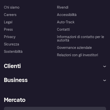
Chi siamo
Rivendi
Careers
Accessibilità
Legal
Auto-Track
Press
Contatti
Privacy
Informazioni di contatto per le
autorità
Sicurezza
Governance aziendale
Sostenibilità
Relazioni con gli investitori
Clienti
Assistenza
Arbitro bancario
Business
Login
Promessa di protezione contro
le frodi
Supporto aziende
Portale per sviluppatori
La Klarna app
Impostazioni sulla privacy
Accesso aziende
Stato operativo
Mercato
Esplora i negozi
Il tuo diritto di recesso
Vendi con Klarna
Piattaforme e partner
Politica di protezione
dell'acquirente Klarna