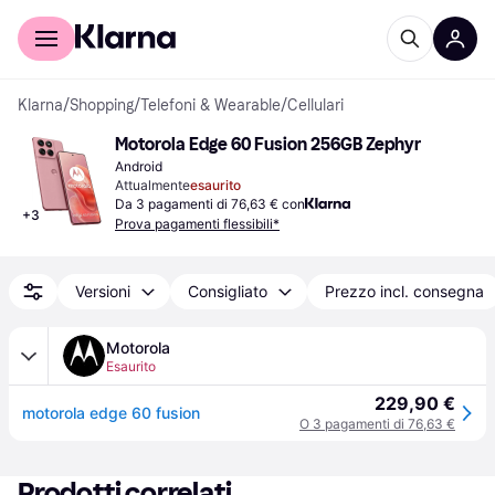
Per il tuo shopping
Per le aziende
Klarna
/
Shopping
/
Telefoni & Wearable
/
Cellulari
Motorola Edge 60 Fusion 256GB Zephyr
Android
Attualmente
esaurito
Da 3 pagamenti di 76,63 € con
+
3
Prova pagamenti flessibili*
Versioni
Consigliato
Prezzo incl. consegna
Motorola
Esaurito
229,90 €
motorola edge 60 fusion
O 3 pagamenti di 76,63 €
Prodotti correlati